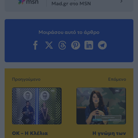
Mad.gr στο MSN
Μοιράσου αυτό το άρθρο
Προηγούμενο
Επόμενο
OK – Η Κλέλια
H γνώμη των