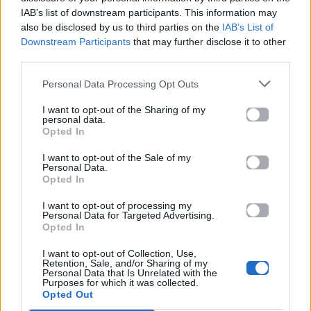
Πού να μην
AKTOR: Δίπλα στους
IAB’s list of downstream participants. This information may
κολυμπήσεις στην
νέους επιστήμονες με
also be disclosed by us to third parties on the
IAB’s List of
Αττική: Οι 29
το πρόγραμμα
Downstream Participants
that may further disclose it to other
ακατάλληλες παραλίες
υποτροφιών
third parties.
AKTOR4TheFuture
Personal Data Processing Opt Outs
25.06.2026
04.06.2026
I want to opt-out of the Sharing of my
personal data.
Opted In
I want to opt-out of the Sale of my
Personal Data.
Opted In
I want to opt-out of processing my
EUROVISION
Go out
Personal Data for Targeted Advertising.
Opted In
ΕΡΤ: Εντυπωσιακή
Ηλεκτρικά πατίνια:
I want to opt-out of Collection, Use,
αύξηση κερδοφορίας
Μεταφορικό μέσο ή
Retention, Sale, and/or Sharing of my
στη φετινή Eurovision
«παγίδα» θανάτου;
Personal Data that Is Unrelated with the
Purposes for which it was collected.
Οδηγός ασφαλούς
Opted Out
μετακίνησης