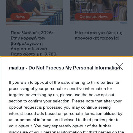
News
Corporate News
Πανελλαδικές 2026:
Μία κάρτα για όλες τις
Στην κορυφή των
προνοιακές παροχές!
βαθμολογιών η
Λαρισαία Ιωάννα
Παπακώστα με 19.780
μόρια
mad.gr -
Do Not Process My Personal Information
26.06.2026
26.06.2026
If you wish to opt-out of the sale, sharing to third parties, or
processing of your personal or sensitive information for
targeted advertising by us, please use the below opt-out
section to confirm your selection. Please note that after your
opt-out request is processed you may continue seeing
interest-based ads based on personal information utilized by
us or personal information disclosed to third parties prior to
Life
Life
your opt-out. You may separately opt-out of the further
disclosure of your personal information by third parties on the