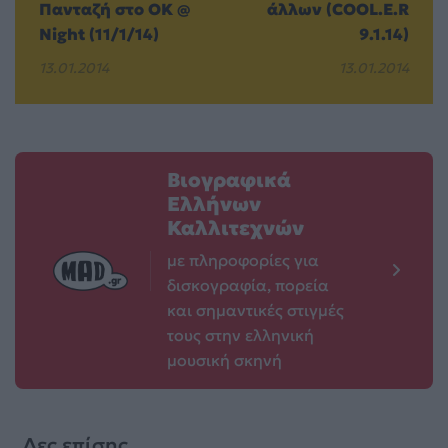
Πανταζή στο OK @
άλλων (COOL.E.R
Night (11/1/14)
9.1.14)
13.01.2014
13.01.2014
Βιογραφικά
Ελλήνων
Καλλιτεχνών
με πληροφορίες για
δισκογραφία, πορεία
και σημαντικές στιγμές
τους στην ελληνική
μουσική σκηνή
Δες επίσης