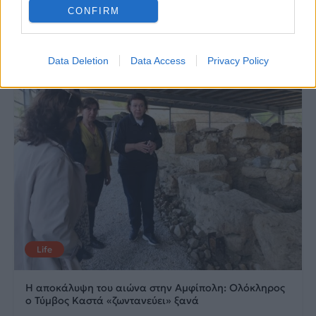
CONFIRM
20.05.2026
12.05.2026
Data Deletion
Data Access
Privacy Policy
Life
Η αποκάλυψη του αιώνα στην Αμφίπολη: Ολόκληρος
ο Τύμβος Καστά «ζωντανεύει» ξανά