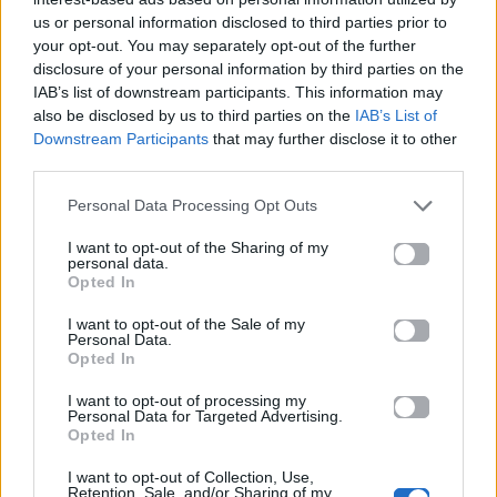
us or personal information disclosed to third parties prior to
20.11.2025
your opt-out. You may separately opt-out of the further
disclosure of your personal information by third parties on the
IAB’s list of downstream participants. This information may
also be disclosed by us to third parties on the
IAB’s List of
Downstream Participants
that may further disclose it to other
third parties.
Personal Data Processing Opt Outs
I want to opt-out of the Sharing of my
personal data.
Opted In
I want to opt-out of the Sale of my
Personal Data.
Opted In
Life
I want to opt-out of processing my
Personal Data for Targeted Advertising.
Opted In
Όλο το TikTok μιλάει για αυτό! Το DIY
I want to opt-out of Collection, Use,
καθαριστικό μπάνιου με 3 υλικά που
Retention, Sale, and/or Sharing of my