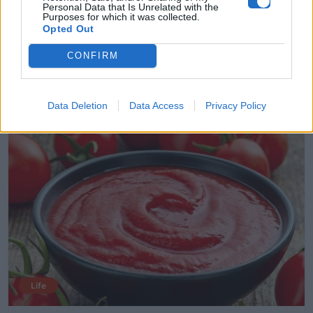
Personal Data that Is Unrelated with the
εξαφανίζει τα πάντα
Purposes for which it was collected.
Opted Out
19.11.2025
CONFIRM
Data Deletion
Data Access
Privacy Policy
Life