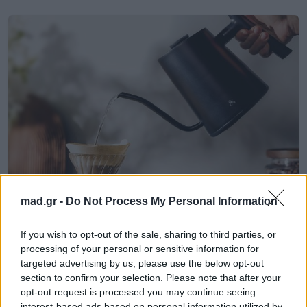
mad.gr -
Do Not Process My Personal Information
Life
If you wish to opt-out of the sale, sharing to third parties, or
processing of your personal or sensitive information for
Μην αγγίζετε ποτέ τον βραστήρα του
targeted advertising by us, please use the below opt-out
ξενοδοχείου σας – Οι ταξιδιώτες
section to confirm your selection. Please note that after your
εξηγούν τον λόγο
opt-out request is processed you may continue seeing
interest-based ads based on personal information utilized by