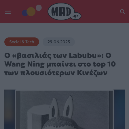
Skip
to
content
Social & Tech
29.06.2025
Ο «βασιλιάς των Labubu»: Ο
Wang Ning μπαίνει στο top 10
των πλουσιότερων Κινέζων