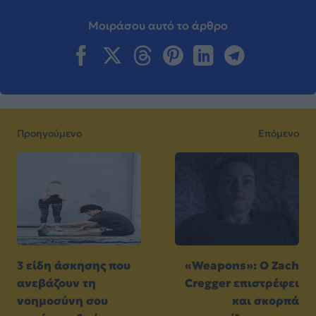
Μοιράσου αυτό το άρθρο
Προηγούμενο
Επόμενο
3 είδη άσκησης που
«Weapons»: Ο Zach
ανεβάζουν τη
Cregger επιστρέφει
νοημοσύνη σου
και σκορπά