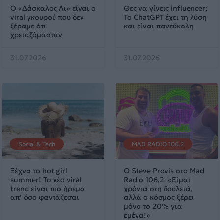
Ο «Δάσκαλος Λι» είναι ο
Θες να γίνεις influencer;
viral γκουρού που δεν
Το ChatGPT έχει τη λύση
ξέραμε ότι
και είναι πανεύκολη
χρειαζόμασταν
31.07.2026
31.07.2026
Social & Tech
MAD RADIO 106.2
Ξέχνα το hot girl
Ο Steve Provis στο Mad
summer! Το νέο viral
Radio 106,2: «Είμαι
trend είναι πιο ήρεμο
χρόνια στη δουλειά,
απ’ όσο φαντάζεσαι
αλλά ο κόσμος ξέρει
μόνο το 20% για
εμένα!»