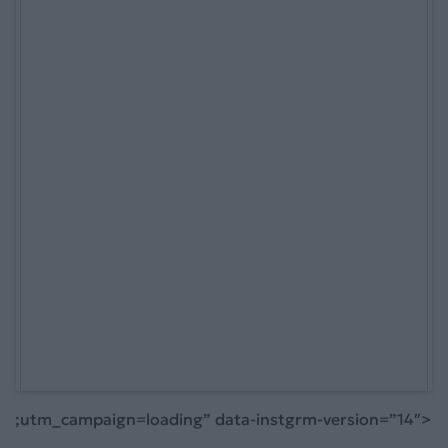
;utm_campaign=loading” data-instgrm-version=”14″>