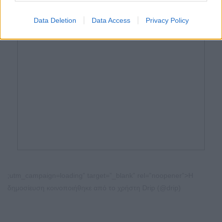
Data Deletion
Data Access
Privacy Policy
;utm_campaign=loading” target=”_blank” rel=”noopener”>Η
δημοσίευση κοινοποιήθηκε από το χρήστη Drip (@drip)