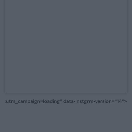
;utm_campaign=loading” data-instgrm-version=”14″>