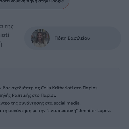
ροτεινόμενη πηγή στην Google
α της
ioti
Πόπη Βασιλείου
ή
ίδας σχεδιάστριας Celia Kritharioti στο Παρίσι.
ψηλής Ραπτικής στο Παρίσι.
ίντεο της συνάντησης στα social media.
 τη συνάντηση με την "εντυπωσιακή" Jennifer Lopez.