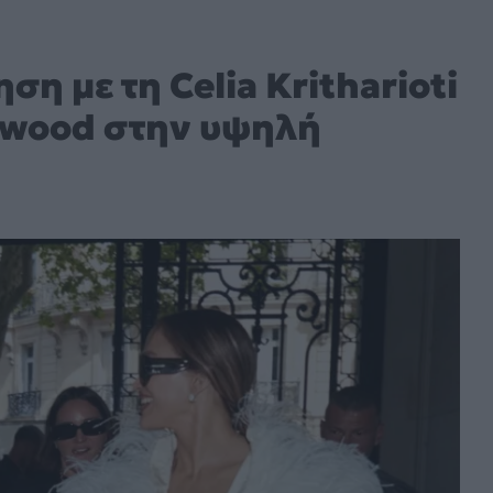
ση με τη Celia Kritharioti
lywood στην υψηλή