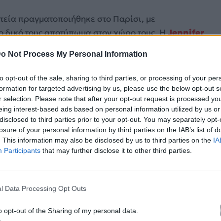
ητεία πραγματοποιήθηκε στο Παρίσι, με
ο δικό τους αποτύπωμα στον χώρο τους. Η
Jennifer
η γαλλική πρωτεύουσα, με τη στιγμή να κλέβει τις
o Not Process My Personal Information
ά τη δυναμική παρουσία της Ελληνίδας
to opt-out of the sale, sharing to third parties, or processing of your per
formation for targeted advertising by us, please use the below opt-out s
r selection. Please note that after your opt-out request is processed y
eing interest-based ads based on personal information utilized by us or
disclosed to third parties prior to your opt-out. You may separately opt-
losure of your personal information by third parties on the IAB’s list of
. This information may also be disclosed by us to third parties on the
IA
Participants
that may further disclose it to other third parties.
l Data Processing Opt Outs
o opt-out of the Sharing of my personal data.