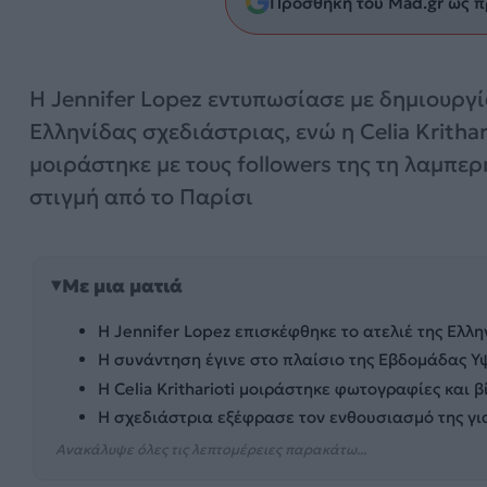
Προσθήκη του Mad.gr ως π
Η Jennifer Lopez εντυπωσίασε με δημιουργί
Ελληνίδας σχεδιάστριας, ενώ η Celia Krithar
μοιράστηκε με τους followers της τη λαμπερ
στιγμή από το Παρίσι
Με μια ματιά
Η Jennifer Lopez επισκέφθηκε το ατελιέ της Ελλην
Η συνάντηση έγινε στο πλαίσιο της Εβδομάδας Υ
Η Celia Kritharioti μοιράστηκε φωτογραφίες και β
Η σχεδιάστρια εξέφρασε τον ενθουσιασμό της για
Ανακάλυψε όλες τις λεπτομέρειες παρακάτω...