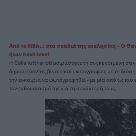
Από το NBA… στα σκαλιά της εκκλησίας – Ο Θα
ήταν next level
Η Celia Kritharioti μοιράστηκε τη συγκεκριμένη στι
δημοσιεύοντας βίντεο και φωτογραφίες με τη διάση
την ευκαιρία να φωτογραφηθεί «με μία από τις πιο
τον ενθουσιασμό της για τη συνάντησή τους.