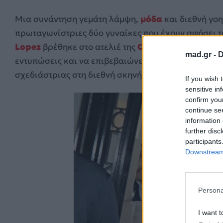
Μια συνάντηση γεμάτη λάμψη,
μόδα
και διεθνή γο
πρωταγωνίστριες δύο γυναίκες που έχουν αφήσει τ
Lopez
βρέθηκε στο ατελιέ της
Celia Kritharioti
στ
mad.gr -
D
εντυπώσεις και να επιβεβαιώνει για ακόμη μία φορ
σχεδιάστριας στη διεθνή σκηνή της μόδας.
If you wish 
sensitive in
confirm you
continue se
information 
further disc
participants
Downstream 
Persona
I want t