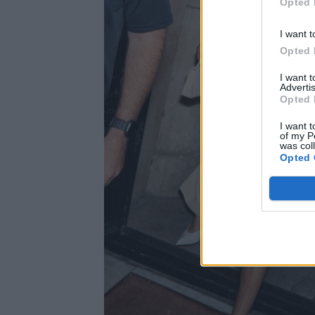
Opted 
I want t
Opted 
I want 
Advertis
Opted 
I want t
of my P
was col
Opted 