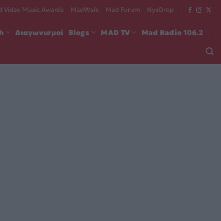
 Video Music Awards
MadWalk
Mad Forum
NyxDrop
ch
Διαγωνισμοί
Blogs
MAD TV
Mad Radio 106.2