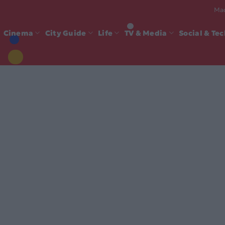
Mad
Cinema
City Guide
Life
TV & Media
Social & Te