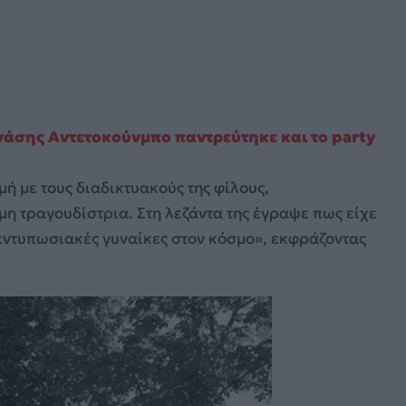
νάσης Αντετοκούνμπο παντρεύτηκε και το party
γμή με τους διαδικτυακούς της φίλους,
μη τραγουδίστρια. Στη λεζάντα της έγραψε πως είχε
 εντυπωσιακές γυναίκες στον κόσμο», εκφράζοντας