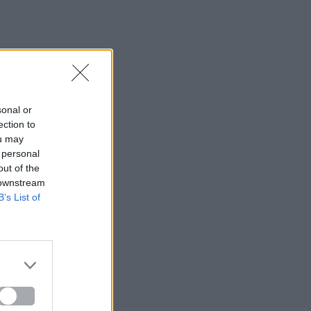
sonal or
ection to
ou may
 personal
out of the
 downstream
B’s List of