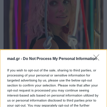
mad.gr -
Do Not Process My Personal Information
https://www.instagram.com/elzouganeli/
If you wish to opt-out of the sale, sharing to third parties, or
processing of your personal or sensitive information for
Για την Ελεονώρα Ζουγανέλη, οι στιγμές δίπλα στο
targeted advertising by us, please use the below opt-out
κύμα δεν ήταν μόνο μια καλοκαιρινή απόδραση,
section to confirm your selection. Please note that after your
αλλά και μια απαραίτητη υπενθύμιση πως πίσω
opt-out request is processed you may continue seeing
interest-based ads based on personal information utilized by
από κάθε μεγάλη εμφάνιση υπάρχει ένας
us or personal information disclosed to third parties prior to
άνθρωπος που χρειάζεται χρόνο για να
your opt-out. You may separately opt-out of the further