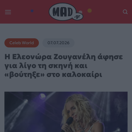
Skip
to
content
Celeb World
07.07.2026
Η Ελεονώρα Ζουγανέλη άφησε
για λίγο τη σκηνή και
«βούτηξε» στο καλοκαίρι