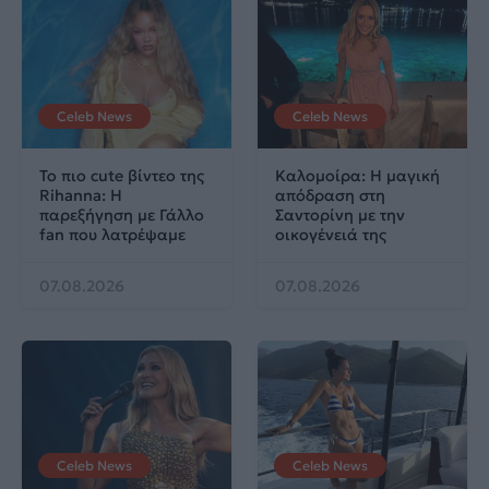
Celeb News
Celeb News
Το πιο cute βίντεο της
Καλομοίρα: Η μαγική
Rihanna: Η
απόδραση στη
παρεξήγηση με Γάλλο
Σαντορίνη με την
fan που λατρέψαμε
οικογένειά της
07.08.2026
07.08.2026
Celeb News
Celeb News