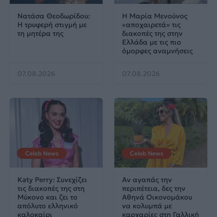
Νατάσα Θεοδωρίδου:
Η Μαρία Μενούνος
Η τρυφερή στιγμή με
«αποχαιρετά» τις
τη μητέρα της
διακοπές της στην
Ελλάδα με τις πιο
όμορφες αναμνήσεις
07.08.2026
07.08.2026
Celeb News
Celeb News
Katy Perry: Συνεχίζει
Αν αγαπάς την
τις διακοπές της στη
περιπέτεια, δες την
Μύκονο και ζει το
Αθηνά Οικονομάκου
απόλυτο ελληνικό
να κολυμπά με
καλοκαίρι
καρχαρίες στη Γαλλική