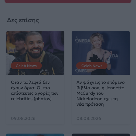
Δες επίσης
Celeb News
Celeb News
Όταν τα λεφτά δεν
Αν ψάχνεις το επόμενο
έχουν όρια: Οι πιο
βιβλίο σου, η Jennette
απίστευτες αγορές των
McCurdy του
celebrities (photos)
Nickelodeon έχει τη
νέα πρόταση
09.08.2026
08.08.2026