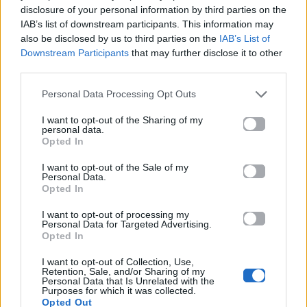
ξεκουραστεί, να ανανεωθεί και να επιστρέψει πιο
disclosure of your personal information by third parties on the
IAB’s list of downstream participants. This information may
δυνατός.
also be disclosed by us to third parties on the
IAB’s List of
Downstream Participants
that may further disclose it to other
«Για πάντα νέος» ο Γιάννης Στάνκογλου – Η
third parties.
throwback φωτογραφία που έγινε viral
Personal Data Processing Opt Outs
Για σχόλια, μηνύματα ή φωτογραφικό υλικό
I want to opt-out of the Sharing of my
σχετικά με το
Mad.gr
, επισκεφτείτε μας στο
personal data.
Opted In
Facebook
, επικοινωνήστε μέσω
Twitter
ή
ακολουθήστε μας στο
Instagram
.
I want to opt-out of the Sale of my
Personal Data.
Opted In
Ελεονώρα Ζουγανέλη
Ελεωνόρα Ζουγανέλη
καλοκαίρι
I want to opt-out of processing my
Personal Data for Targeted Advertising.
Ακολουθήστε το
Opted In
Mad.gr στο Google
News
I want to opt-out of Collection, Use,
Retention, Sale, and/or Sharing of my
Personal Data that Is Unrelated with the
Purposes for which it was collected.
Ακολουθήστε το
Opted Out