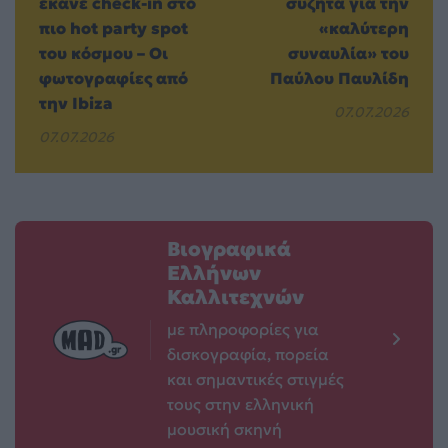
έκανε check-in στο
συζητά για την
πιο hot party spot
«καλύτερη
του κόσμου – Οι
συναυλία» του
φωτογραφίες από
Παύλου Παυλίδη
την Ibiza
07.07.2026
07.07.2026
Βιογραφικά
Ελλήνων
Καλλιτεχνών
με πληροφορίες για
δισκογραφία, πορεία
και σημαντικές στιγμές
τους στην ελληνική
μουσική σκηνή