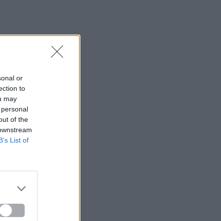
sonal or
ection to
ou may
 personal
out of the
 downstream
B’s List of