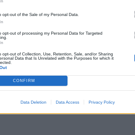
In
o opt-out of the Sale of my Personal Data.
In
to opt-out of processing my Personal Data for Targeted
ing.
ΑΠΕ-ΜΠΕ
In
o opt-out of Collection, Use, Retention, Sale, and/or Sharing
ersonal Data that Is Unrelated with the Purposes for which it
των τελευταίων 2 ετών, όχι γιατί δεν είχαμε τι
lected.
Out
ξομολογήθηκε ο Baldoni. Όπως εξήγησε το ζευγάρι,
τους συγκρατούσε, θεωρώντας ότι δεν ήταν η
CONFIRM
ν σιωπηλοί βασίστηκε στην πεποίθηση να αφήσουν
ίς να προσθέτουν «θόρυβο» στην ήδη φορτισμένη
Data Deletion
Data Access
Privacy Policy