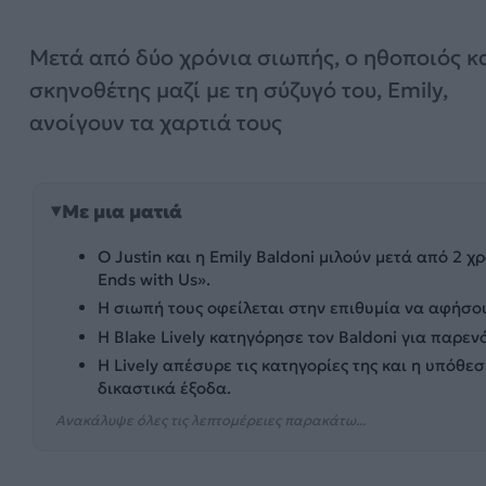
Μετά από δύο χρόνια σιωπής, ο ηθοποιός κ
σκηνοθέτης μαζί με τη σύζυγό του, Emily,
ανοίγουν τα χαρτιά τους
Με μια ματιά
Ο Justin και η Emily Baldoni μιλούν μετά από 2 χρ
Ends with Us».
Η σιωπή τους οφείλεται στην επιθυμία να αφήσου
Η Blake Lively κατηγόρησε τον Baldoni για παρε
Η Lively απέσυρε τις κατηγορίες της και η υπόθεσ
δικαστικά έξοδα.
Ανακάλυψε όλες τις λεπτομέρειες παρακάτω...