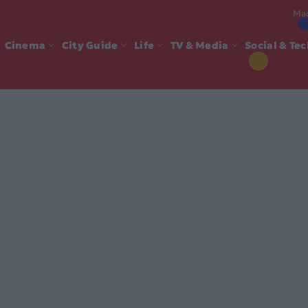
Mad
Cinema
City Guide
Life
TV & Media
Social & Te