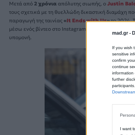
Μετά από
2 χρόνια
απόλυτης σιωπής, ο
Justin Bal
τους σχετικά με τη θυελλώδη δικαστική διαμάχη πο
παραγωγή της ταινίας
«
It Ends with Us
»
το 2024. Τ
μέσω ενός βίντεο στο Instagram, επιλέγοντας μια 
mad.gr -
D
υπομονή.
If you wish 
sensitive in
confirm you
continue se
information 
further disc
participants
Downstream 
Persona
I want t