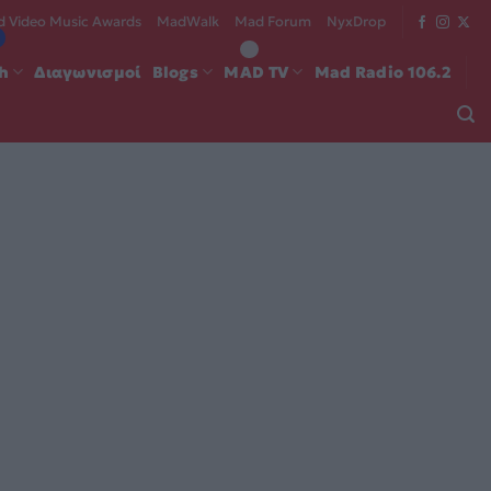
 Video Music Awards
MadWalk
Mad Forum
NyxDrop
ch
Διαγωνισμοί
Blogs
MAD TV
Mad Radio 106.2