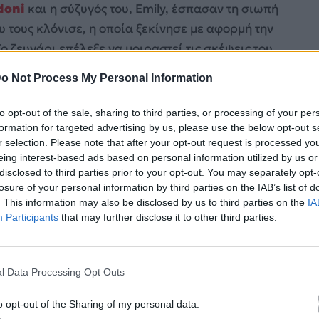
doni
και η σύζυγός του, Emily, έσπασαν τη σιωπή
υ τους κλόνισε, η οποία ξεκίνησε με αφορμή την
ο ζευγάρι επέλεξε να μοιραστεί τις σκέψεις του
στάση που επικεντρώνεται στην ευγνωμοσύνη και την
o Not Process My Personal Information
to opt-out of the sale, sharing to third parties, or processing of your per
formation for targeted advertising by us, please use the below opt-out s
r selection. Please note that after your opt-out request is processed y
eing interest-based ads based on personal information utilized by us or
disclosed to third parties prior to your opt-out. You may separately opt-
losure of your personal information by third parties on the IAB’s list of
. This information may also be disclosed by us to third parties on the
IA
Participants
that may further disclose it to other third parties.
l Data Processing Opt Outs
o opt-out of the Sharing of my personal data.