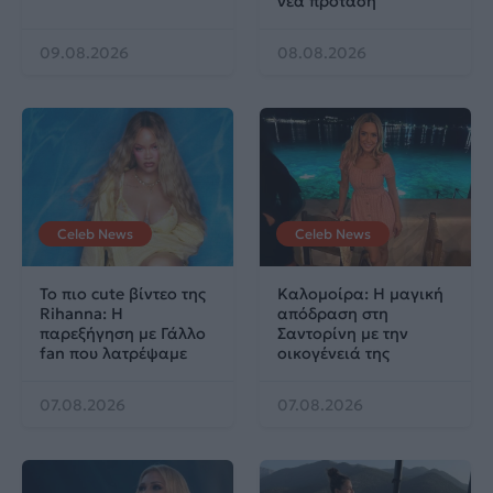
νέα πρόταση
09.08.2026
08.08.2026
Celeb News
Celeb News
Το πιο cute βίντεο της
Καλομοίρα: Η μαγική
Rihanna: Η
απόδραση στη
παρεξήγηση με Γάλλο
Σαντορίνη με την
fan που λατρέψαμε
οικογένειά της
07.08.2026
07.08.2026