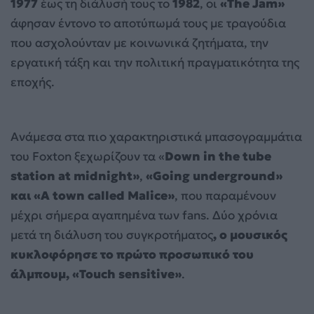
1977
έως τη διάλυσή τους το
1982
, οι
«The Jam»
άφησαν έντονο το αποτύπωμά τους με τραγούδια
που ασχολούνταν με κοινωνικά ζητήματα, την
εργατική τάξη και την πολιτική πραγματικότητα της
εποχής.
Ανάμεσα στα πιο χαρακτηριστικά μπασογραμμάτια
του Foxton ξεχωρίζουν τα «
Down in the tube
station at midnight»
,
«Going underground»
και «A town called Malice»
, που παραμένουν
μέχρι σήμερα αγαπημένα των fans. Δύο χρόνια
μετά τη διάλυση του συγκροτήματος
, ο μουσικός
κυκλοφόρησε το πρώτο προσωπικό του
άλμπουμ, «Touch sensitive»
.