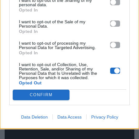
I want to opt-out of the Sharing of my
personal data.
Opted In
Με τη συγκινητική αυτή εξομολόγηση, ο
Bruce
I want to opt-out of the Sale of my
Personal Data.
Foxton
έστειλε μήνυμα δύναμης στους θαυμαστές
Opted In
του, ξεκαθαρίζοντας πως δεν σκοπεύει να
I want to opt-out of processing my
εγκαταλείψει τη μουσική όσο του το επιτρέπει η
Personal Data for Targeted Advertising.
Opted In
υγεία του.
I want to opt-out of Collection, Use,
Retention, Sale, and/or Sharing of my
Personal Data that Is Unrelated with the
Purposes for which it was collected.
Opted Out
CONFIRM
Data Deletion
Data Access
Privacy Policy