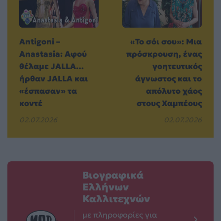
Antigoni –
«Το σόι σου»: Μια
Anastasia: Αφού
πρόσκρουση, ένας
θέλαμε JALLA…
γοητευτικός
ήρθαν JALLA και
άγνωστος και το
«έσπασαν» τα
απόλυτο χάος
κοντέ
στους Χαμπέους
02.07.2026
02.07.2026
Βιογραφικά
Ελλήνων
Καλλιτεχνών
με πληροφορίες για