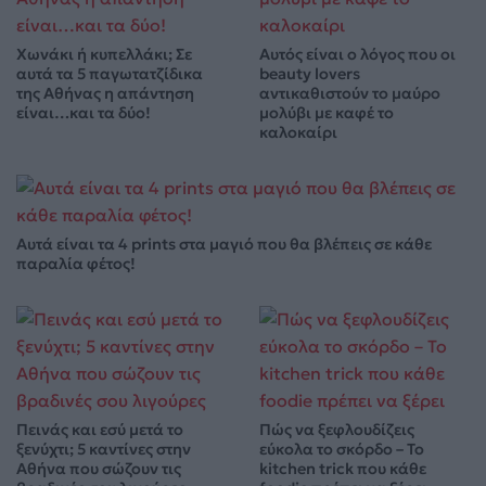
Χωνάκι ή κυπελλάκι; Σε
Αυτός είναι ο λόγος που οι
αυτά τα 5 παγωτατζίδικα
beauty lovers
της Αθήνας η απάντηση
αντικαθιστούν το μαύρο
είναι…και τα δύο!
μολύβι με καφέ το
καλοκαίρι
Αυτά είναι τα 4 prints στα μαγιό που θα βλέπεις σε κάθε
παραλία φέτος!
Πεινάς και εσύ μετά το
Πώς να ξεφλουδίζεις
ξενύχτι; 5 καντίνες στην
εύκολα το σκόρδο – Το
Αθήνα που σώζουν τις
kitchen trick που κάθε