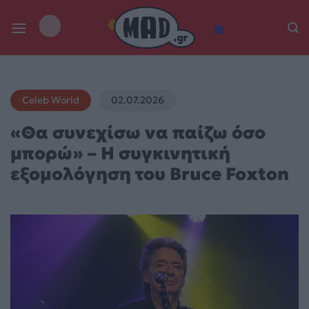
Skip
to
content
Celeb World
02.07.2026
«Θα συνεχίσω να παίζω όσο
μπορώ» – Η συγκινητική
εξομολόγηση του Bruce Foxton