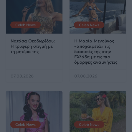
Celeb News
Celeb News
Νατάσα Θεοδωρίδου:
Η Μαρία Μενούνος
Η τρυφερή στιγμή με
«αποχαιρετά» τις
τη μητέρα της
διακοπές της στην
Ελλάδα με τις πιο
όμορφες αναμνήσεις
07.08.2026
07.08.2026
Celeb News
Celeb News