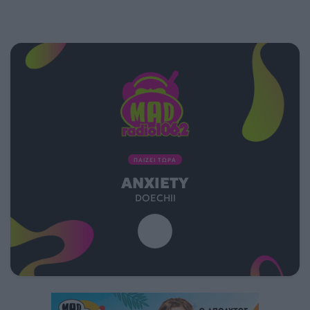
ΠΑΙΖΕΙ ΤΩΡΑ
ANXIETY
DOECHII