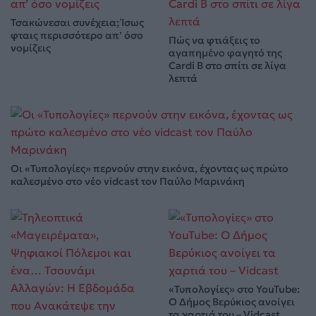
Τσακώνεσαι συνέχεια; Ίσως
φταις περισσότερο απ’ όσο
Πώς να φτιάξεις το
νομίζεις
αγαπημένο φαγητό της
Cardi B στο σπίτι σε λίγα
λεπτά
Οι «Τυπολογίες» περνούν στην εικόνα, έχοντας ως πρώτο
καλεσμένο στο νέο vidcast τον Παύλο Μαρινάκη
«Τυπολογίες» στο YouTube:
Ο Δήμος Βερύκιος ανοίγει
τα χαρτιά του – Vidcast