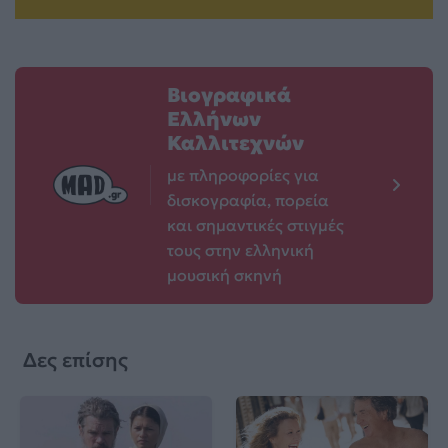
Βιογραφικά
Ελλήνων
Καλλιτεχνών
με πληροφορίες για
δισκογραφία, πορεία
και σημαντικές στιγμές
τους στην ελληνική
μουσική σκηνή
Δες επίσης