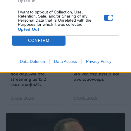
Opted In
I want to opt-out of Collection, Use,
Retention, Sale, and/or Sharing of my
Personal Data that Is Unrelated with the
Purposes for which it was collected.
Opted Out
CONFIRM
Cinema
Cinema
Data Deletion
Data Access
Privacy Policy
«The Devil Wears
«Barbie 2»: Η Barbie
Prada 2»: Το sequel
και ο Ken επιστρέφουν
που σαρώνει στο
για νέα περιπέτεια και
streaming με 15,2
ανυπομονούμε
εκατ. προβολές
05.08.2026
04.08.2026