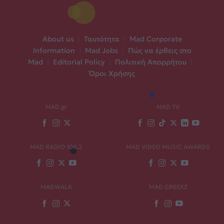
About us
|
Ταυτότητα
|
Mad Corporate
Information
|
Mad Jobs
|
Πώς να έρθεις στο
Mad
|
Editorial Policy
|
Πολιτική Απορρήτου
|
Όροι Χρήσης
MAD.gr
MAD TV
MAD RADIO 106,2
MAD VIDEO MUSIC AWARDS
MADWALK
MAD GREEKZ