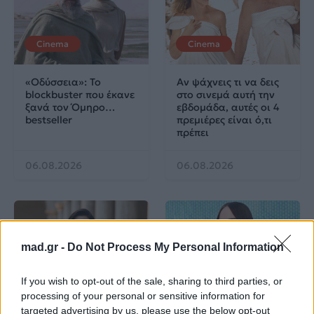
Cinema
Cinema
«Οδύσσεια»: Το
Αν ψάχνεις τι να δεις
blockbuster που έκανε
στο σινεμά αυτή την
ξανά τον Όμηρο…
εβδομάδα, αυτές οι 4
bestseller
πρεμιέρες είναι ό,τι
πρέπει
06.08.2026
06.08.2026
mad.gr -
Do Not Process My Personal Information
If you wish to opt-out of the sale, sharing to third parties, or
Cinema
Cinema
processing of your personal or sensitive information for
targeted advertising by us, please use the below opt-out