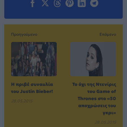
Προηγούμενο
Επόμενο
Η πριβέ συναυλία
Το όχι της Ντενίρις
του Justin Bieber!
του Game of
Thrones στο «50
28.05.2015
αποχρώσεις του
γκρι»
28.05.2015