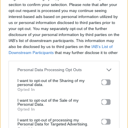
Anne Hathaway: 25
Η Billie Eilish
section to confirm your selection. Please note that after your
χρόνια μετά θυμάται
μεταμορφώνεται σε
opt-out request is processed you may continue seeing
τη μαγεία του «The
Esther Greenwood για
interest-based ads based on personal information utilized by
Princess Diaries»
το «The Bell Jar»
us or personal information disclosed to third parties prior to
your opt-out. You may separately opt-out of the further
05.08.2026
05.08.2026
disclosure of your personal information by third parties on the
IAB’s list of downstream participants. This information may
also be disclosed by us to third parties on the
IAB’s List of
Downstream Participants
that may further disclose it to other
third parties.
Personal Data Processing Opt Outs
Cinema
Cinema
I want to opt-out of the Sharing of my
personal data.
Opted In
Jaafar Jackson: Από
«Back to the Future»:
τον «Michael» στο
Σε δημοπρασία το
I want to opt-out of the Sale of my
«Supermax» με τον
εμβληματικό
Personal Data.
Will Smith
hoverboard του Marty
Opted In
McFly
I want to opt-out of processing my
Personal Data for Targeted Advertising.
05.08.2026
05.08.2026