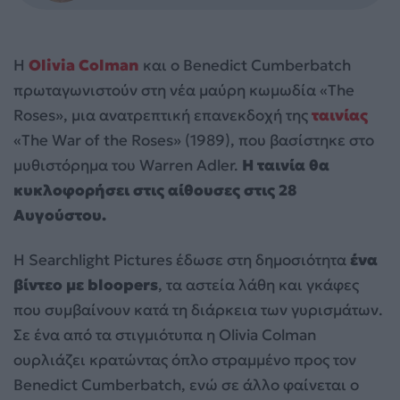
Η
Olivia Colman
και ο Benedict Cumberbatch
πρωταγωνιστούν στη νέα μαύρη κωμωδία «The
Roses», μια ανατρεπτική επανεκδοχή της
ταινίας
«The War of the Roses» (1989), που βασίστηκε στο
μυθιστόρημα του Warren Adler.
Η ταινία θα
κυκλοφορήσει στις αίθουσες στις 28
Αυγούστου.
Η Searchlight Pictures έδωσε στη δημοσιότητα
ένα
βίντεο με bloopers
, τα αστεία λάθη και γκάφες
που συμβαίνουν κατά τη διάρκεια των γυρισμάτων.
Σε ένα από τα στιγμιότυπα η Olivia Colman
ουρλιάζει κρατώντας όπλο στραμμένο προς τον
Benedict Cumberbatch, ενώ σε άλλο φαίνεται ο