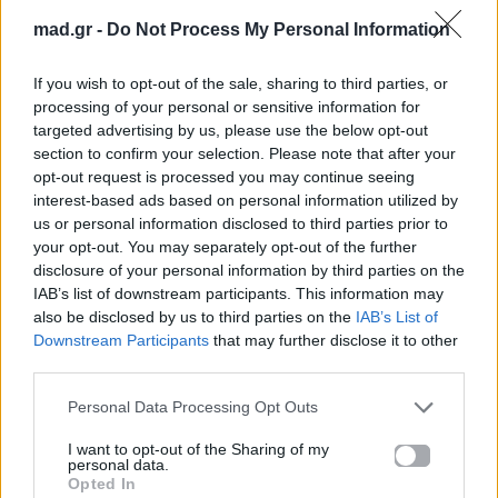
με νέα ταινία μετά από 8 χρόνια μαζί με τον γιο
mad.gr -
Do Not Process My Personal Information
του
If you wish to opt-out of the sale, sharing to third parties, or
processing of your personal or sensitive information for
Για σχόλια, μηνύματα ή φωτογραφικό υλικό
targeted advertising by us, please use the below opt-out
σχετικά με το
Mad.gr
, επισκεφτείτε μας
section to confirm your selection. Please note that after your
στο
Facebook
, επικοινωνήστε μέσω
Twitter
ή
opt-out request is processed you may continue seeing
interest-based ads based on personal information utilized by
ακολουθήστε μας στο
Instagram
.
us or personal information disclosed to third parties prior to
your opt-out. You may separately opt-out of the further
Για σχόλια, μηνύματα ή φωτογραφικό υλικό
disclosure of your personal information by third parties on the
σχετικά με το
Mad.gr
, επισκεφτείτε μας στο
IAB’s list of downstream participants. This information may
Facebook
, επικοινωνήστε μέσω
Twitter
ή
also be disclosed by us to third parties on the
IAB’s List of
Downstream Participants
that may further disclose it to other
ακολουθήστε μας στο
Instagram
.
third parties.
Olivia Colman
The Roses
ΤΑΙΝΙΑ
Personal Data Processing Opt Outs
I want to opt-out of the Sharing of my
Ακολουθήστε το
personal data.
Mad.gr στο Google
Opted In