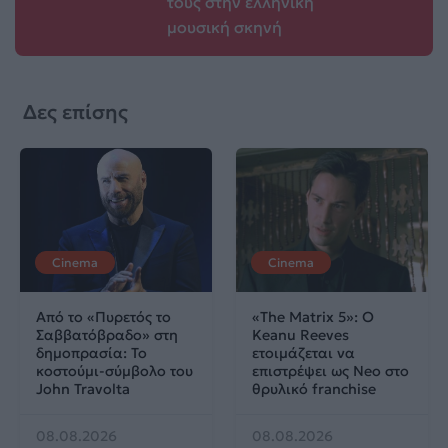
τους στην ελληνική
μουσική σκηνή
Δες επίσης
Cinema
Cinema
Από το «Πυρετός το
«The Matrix 5»: Ο
Σαββατόβραδο» στη
Keanu Reeves
δημοπρασία: Το
ετοιμάζεται να
κοστούμι-σύμβολο του
επιστρέψει ως Neo στο
John Travolta
θρυλικό franchise
08.08.2026
08.08.2026