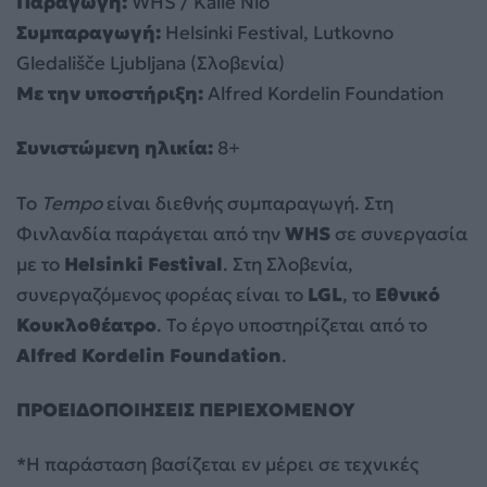
Παραγωγή:
WHS / Kalle Nio
Συμπαραγωγή:
Helsinki Festival, Lutkovno
Gledališče Ljubljana (Σλοβενία)
Με την υποστήριξη:
Alfred Kordelin Foundation
Συνιστώμενη ηλικία:
8+
Το
Tempo
είναι διεθνής συμπαραγωγή. Στη
Φινλανδία παράγεται από την
WHS
σε συνεργασία
με το
Helsinki
Festival
. Στη Σλοβενία,
συνεργαζόμενος φορέας είναι το
LGL
, το
Εθνικό
Κουκλοθέατρο
. Το έργο υποστηρίζεται από το
Alfred
Kordelin
Foundation
.
ΠΡΟΕΙΔΟΠΟΙΗΣΕΙΣ ΠΕΡΙΕΧΟΜΕΝΟΥ
*Η παράσταση βασίζεται εν μέρει σε τεχνικές