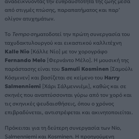
αναδεικνύοντας την ευθραυστότητα της ζωής μέσα
από στιγμές πτώσης, παραπατήματος και παρ’
ολίγον ατυχημάτων.
Το
Tempo
σηματοδοτεί την πρώτη συνεργασία του
ταχυδακτυλουργού και εικαστικού καλλιτέχνη
Kalle
Nio
[Κάλλε Νίο] με τον χορογράφο
Fernando
Melo
[Φερνάντο Μέλο]. Η μουσική της
παράστασης είναι του
Samuli
Kosminen
[Σαμούλι
Κόσμινεν] και βασίζεται σε κείμενο του
Harry
Salmenniemi
[Χάρι Σάλμεννιέμι], καθώς και σε
σκηνές που αναπτύσσονται γύρω από τον χορό και
τις σκηνικές ψευδαισθήσεις, όπου ο χρόνος
επιβραδύνεται, αντιστρέφεται και ακινητοποιείται.
Πρόκειται για τη δεύτερη συνεργασία των Nio,
Salmenniemi και Kosminen. Η προηγούμενη