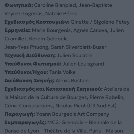
Φωνητικά:
Caroline Blanpied, Jean-Baptiste
Veyret-Logerias, Natalie Pérez
Σχεδιασμός Κοστουμιών:
Ginette / Sigolène Petey
Ερμηνεία:
Marie Bourgeois, Agnès Canova, Julien
Cramillet, Kerem Gelebek,
Jean-Yves Phuong, Sarah Silverblatt-Buser
Τεχνική Διεύθυνση:
Julien Soulatre
Υπεύθυνοι Φωτισμού:
Julien Louisgrand
Υπεύθυνοι Ήχου:
Tania Volke
Διεύθυνση Σκηνής:
Alexis Rostain
Σχεδιασμός και Κατασκευή Σκηνικού:
Ateliers de
la Maison de la Culture de Bourges, Pierre Robelin,
Cénic Constructions, Nicolas Picot (C3 Sud Est)
Παραγωγή:
Yoann Bourgeois Art Company
Συμπαραγωγές:
MC2: Grenoble – Biennale de la
Danse de Lyon – Théâtre de la Ville, Paris – Maison