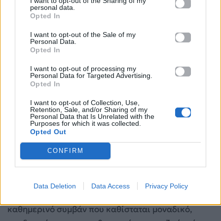
I want to opt-out of the Sharing of my
personal data.
Opted In
I want to opt-out of the Sale of my
Personal Data.
Opted In
I want to opt-out of processing my
Personal Data for Targeted Advertising.
Μέγαρο Χορού Καλαμάτας
Opted In
I want to opt-out of Collection, Use,
Κεντρική Σκηνή
Retention, Sale, and/or Sharing of my
Personal Data that Is Unrelated with the
Purposes for which it was collected.
Opted Out
CONFIRM
Το
Tempo
είναι μια συναρπαστική εξερεύνηση του
χρόνου: της επιτάχυνσης, της επιβράδυνσης και
των στιγμών εκείνων όπου ο χρόνος μοιάζει να
Data Deletion
Data Access
Privacy Policy
ακινητοποιείται. Στον πυρήνα του βρίσκεται ένα
καθημερινό συμβάν που καθίσταται μοναδικό,