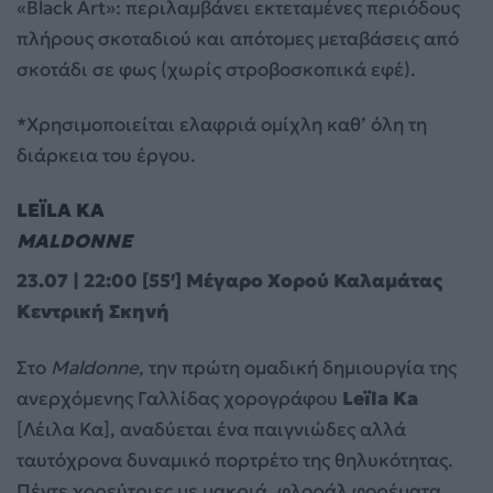
«Black Art»: περιλαμβάνει εκτεταμένες περιόδους
πλήρους σκοταδιού και απότομες μεταβάσεις από
σκοτάδι σε φως (χωρίς στροβοσκοπικά εφέ).
*Χρησιμοποιείται ελαφριά ομίχλη καθ’ όλη τη
διάρκεια του έργου.
LE
Ï
LA
KA
MALDONNE
23.07 | 22:00 [55′] Μέγαρο Χορού Καλαμάτας
Κεντρική Σκηνή
Στο
Maldonne
, την πρώτη ομαδική δημιουργία της
ανερχόμενης Γαλλίδας χορογράφου
Le
ï
la
Ka
[Λέιλα Κα], αναδύεται ένα παιγνιώδες αλλά
ταυτόχρονα δυναμικό πορτρέτο της θηλυκότητας.
Πέντε χορεύτριες με μακριά, φλοράλ φορέματα