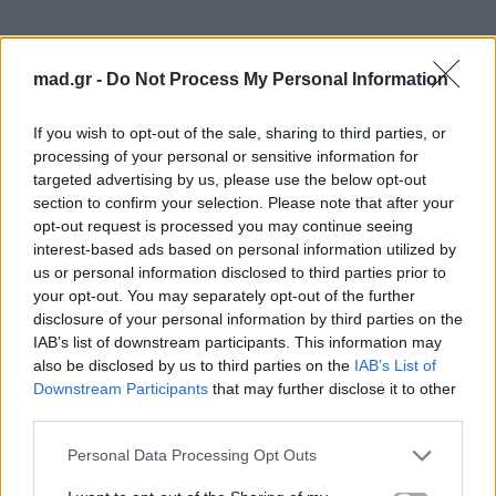
mad.gr -
Do Not Process My Personal Information
Συνιστώμενη ηλικία:
8+
If you wish to opt-out of the sale, sharing to third parties, or
processing of your personal or sensitive information for
targeted advertising by us, please use the below opt-out
KALLE
NIO
&
FERNANDO
MELO
section to confirm your selection. Please note that after your
opt-out request is processed you may continue seeing
TEMPO
interest-based ads based on personal information utilized by
us or personal information disclosed to third parties prior to
your opt-out. You may separately opt-out of the further
20.07 | 21:30 [60΄]
disclosure of your personal information by third parties on the
IAB’s list of downstream participants. This information may
also be disclosed by us to third parties on the
IAB’s List of
Downstream Participants
that may further disclose it to other
third parties.
Personal Data Processing Opt Outs