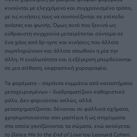
κινούνται με ελεγχόμενο και συγχρονισμένο τρόπο,
με τις κινήσεις τους να συντονίζονται σε επίπεδο
ανάσας και φωνής. Όμως αυτό που ξεκινά ως
εύθραυστη συγχρονία μετατρέπεται σύντομα σε
ένα χάος από lip-sync και κινήσεις που άλλοτε
συμπληρώνουν και άλλοτε απωθούν η μία την
άλλη. Η ευαλωτότητα και η εξέγερση μπερδεύονται
σε μια ατίθαση, εκφραστική χορογραφία.
Τα φορέματα – σαράντα κομμάτια από καταστήματα
μεταχειρισμένων – διαδραματίζουν καθοριστικό
ρόλο. Δεν φοριούνται απλώς, αλλά
μετασχηματίζονται: δένονται σε φαλλικά σχήματα,
χρησιμοποιούνται σαν μαστίγια ή ως στηρίγματα
στα οποία γαντζώνονται τα σώματα, ενώ ακούγεται
το
Dance
Me
to
the
End
of
Love
του Leonard Cohen.