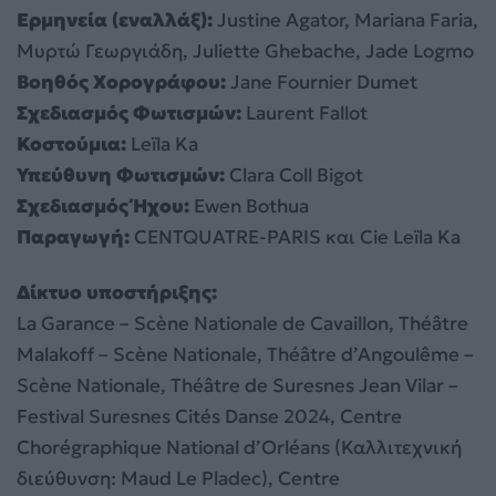
Ερμηνεία (εναλλάξ):
Justine Agator, Mariana Faria,
Μυρτώ Γεωργιάδη, Juliette Ghebache, Jade Logmo
Βοηθός Χορογράφου:
Jane Fournier Dumet
Σχεδιασμός Φωτισμών:
Laurent Fallot
Κοστούμια:
Leïla Ka
Υπεύθυνη Φωτισμών:
Clara Coll Bigot
Σχεδιασμός Ήχου:
Ewen Bothua
Παραγωγή:
CENTQUATRE-PARIS και Cie Leïla Ka
Δίκτυο υποστήριξης:
La Garance – Scène Nationale de Cavaillon, Théâtre
Malakoff – Scène Nationale, Théâtre d’Angoulême –
Scène Nationale, Théâtre de Suresnes Jean Vilar –
Festival Suresnes Cités Danse 2024, Centre
Chorégraphique National d’Orléans (Καλλιτεχνική
διεύθυνση: Maud Le Pladec), Centre