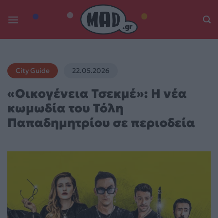
Skip
to
content
City Guide
22.05.2026
«Οικογένεια Τσεκμέ»: Η νέα
κωμωδία του Τόλη
Παπαδημητρίου σε περιοδεία