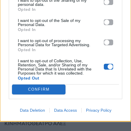
I want to opt-out of the Sharing of my
personal data.
ΤΡΙΤΗ 28 ΙΟΥΛΙΟΥ – ΚΑΛΑΜΑΤΑ – ΑΝΟΙΧΤΟ
Opted In
ΘΕΑΤΡΟ ΚΑΛΑΜΑΤΑΣ
I want to opt-out of the Sale of my
Personal Data.
Opted In
ΤΕΤΑΡΤΗ 29 ΙΟΥΛΙΟΥ – ΤΡΙΠΟΛΗ – ΘΕΑΤΡΟ
ΑΛΣΟΥΣ ΑΓ. ΓΕΩΡΓΙΟΥ
I want to opt-out of processing my
Personal Data for Targeted Advertising.
Opted In
ΠΕΜΠΤΗ 30 ΙΟΥΛΙΟΥ – ΛΟΥΤΡΑΚΙ – ΘΕΑΤΡΟ
I want to opt-out of Collection, Use,
«ΠΑΝΤΕΛΗΣ ΖΕΡΒΟΣ»
Retention, Sale, and/or Sharing of my
Personal Data that Is Unrelated with the
Purposes for which it was collected.
ΠΑΡΑΣΚΕΥΗ 31 ΙΟΥΛΙΟΥ – ΗΛΙΟΥΠΟΛΗ – ΘΕΑΤΡΟ
Opted Out
ΑΛΣΟΥΣ Δ. ΚΙΝΤΗΣ
CONFIRM
ΑΥΓΟΥΣΤΟΣ:
Data Deletion
Data Access
Privacy Policy
ΤΡΙΤΗ 4 ΑΥΓΟΥΣΤΟΥ – ΠΟΡΤΟ ΡΑΦΤΗ –
ΚΙΝΗΜΑΤΟΘΕΑΤΡΟ ΑΛΕΞ