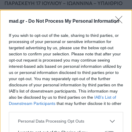
ΠΑΡΑΣΚΕΥΗ 17 ΙΟΥΛΙΟΥ – ΙΩΑΝΝΙΝΑ – ΥΠΑΙΘΡΙΟ
ΘΕΑΤΡΟ ΕΗΜ – ΦΡΟΝΤΖΟΥ
mad.gr -
Do Not Process My Personal Information
ΚΥΡΙΑΚΗ 19 ΙΟΥΛΙΟΥ – ΛΕΥΚΑΔΑ – ΑΝΟΙΧΤΟ
ΘΕΑΤΡΟ ΔΗΜΟΥ ΛΕΥΚΑΔΑΣ
If you wish to opt-out of the sale, sharing to third parties, or
processing of your personal or sensitive information for
targeted advertising by us, please use the below opt-out
ΔΕΥΤΕΡΑ 20 ΙΟΥΛΙΟΥ – ΠΡΕΒΕΖΑ – ΔΗΜΟΤΙΚΟ
section to confirm your selection. Please note that after your
ΚΗΠΟΘΕΑΤΡΟ «ΓΙΑΝΝΗΣ ΡΙΤΣΟΣ»
opt-out request is processed you may continue seeing
interest-based ads based on personal information utilized by
ΤΡΙΤΗ 21 ΙΟΥΛΙΟΥ – ΑΡΤΑ – ΠΑΡΑΠΟΤΑΜΙΟ
us or personal information disclosed to third parties prior to
your opt-out. You may separately opt-out of the further
ΘΕΑΤΡΟ ΑΡΤΑΣ
disclosure of your personal information by third parties on the
IAB’s list of downstream participants. This information may
ΤΕΤΑΡΤΗ 22 ΙΟΥΛΙΟΥ – ΑΓΡΙΝΙΟ – ΔΗΜΟΤΙΚΟ
also be disclosed by us to third parties on the
IAB’s List of
ΚΗΠΟΘΕΑΤΡΟ ΑΓΡΙΝΙΟΥ
Downstream Participants
that may further disclose it to other
third parties.
ΔΕΥΤΕΡΑ 27 ΙΟΥΛΙΟΥ – ΑΙΓΙΟ – ΘΕΑΤΡΟ «Γ.
Personal Data Processing Opt Outs
ΠΑΠΠΑΣ»