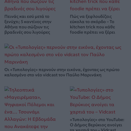
Πεινάς και εσύ μετά το
Πώς να ξεφλουδίζεις
ξενύχτι; 5 καντίνες στην
εύκολα το σκόρδο – Το
Αθήνα που σώζουν τις
kitchen trick που κάθε
βραδινές σου λιγούρες
foodie πρέπει να ξέρει
Οι «Τυπολογίες» περνούν στην εικόνα, έχοντας ως πρώτο
καλεσμένο στο νέο vidcast τον Παύλο Μαρινάκη
«Τυπολογίες» στο YouTube:
Ο Δήμος Βερύκιος ανοίγει
τα χαρτιά του – Vidcast