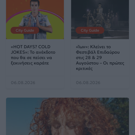
City Guide
City Guide
«HOT DAYS? COLD
«Ίων»: Κλείνει το
JOKES»: Το ανέκδοτο
Φεστιβάλ Επιδαύρου
που θα σε πείσει να
στις 28 & 29
ξεκινήσεις καράτε
Αυγούστου – Οι πρώτες
κριτικές
06.08.2026
06.08.2026