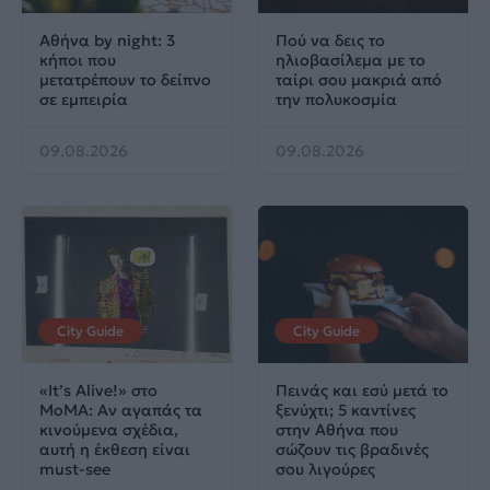
Αθήνα by night: 3
Πού να δεις το
κήποι που
ηλιοβασίλεμα με το
μετατρέπουν το δείπνο
ταίρι σου μακριά από
σε εμπειρία
την πολυκοσμία
09.08.2026
09.08.2026
City Guide
City Guide
«It’s Alive!» στο
Πεινάς και εσύ μετά το
MoMA: Αν αγαπάς τα
ξενύχτι; 5 καντίνες
κινούμενα σχέδια,
στην Αθήνα που
αυτή η έκθεση είναι
σώζουν τις βραδινές
must-see
σου λιγούρες