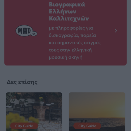
Βιογραφικά
Ελλήνων
Καλλιτεχνών
με πληροφορίες για
δισκογραφία, πορεία
και σημαντικές στιγμές
τους στην ελληνική
μουσική σκηνή
Δες επίσης
City Guide
City Guide