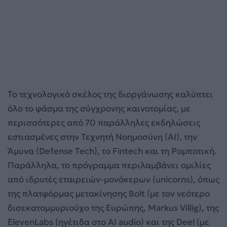
Το τεχνολογικό σκέλος της διοργάνωσης καλύπτει
όλο το φάσμα της σύγχρονης καινοτομίας, με
περισσότερες από 70 παράλληλες εκδηλώσεις
εστιασμένες στην Τεχνητή Νοημοσύνη (AI), την
Άμυνα (Defense Tech), το Fintech και τη Ρομποτική.
Παράλληλα, το πρόγραμμα περιλαμβάνει ομιλίες
από ιδρυτές εταιρειών-μονόκερων (unicorns), όπως
της πλατφόρμας μετακίνησης Bolt (με τον νεότερο
δισεκατομμυριούχο της Ευρώπης, Markus Villig), της
ElevenLabs (ηγέτιδα στο AI audio) και της Deel (με