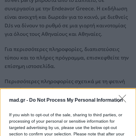
street party μπροστά από το Ζάππειο, σε
συνεργασία με την Endeavor Greece. Η εκδήλωση
είναι ανοιχτή και δωρεάν για το κοινό, με διεθνείς
DJs να δίνουν το ρυθμό σε μια γιορτή καινοτομίας
για όλους τους Αθηναίους και Αθηναίες.
Για περισσότερες πληροφορίες, διαπιστεύσεις
τύπου και το πλήρες πρόγραμμα, επισκεφθείτε την
επίσημη ιστοσελίδα.
Περισσότερες πληροφορίες σχετικά με τη φετινή
διοργάνωση μπορείτε να βρείτε στα στην
ιστοσελίδα
panathenea.org
καθώς και στα επίσημα
mad.gr -
Do Not Process My Personal Information
μέσα κοινωνικής δικτύωσης:
Instagram:
panathenea.festival
If you wish to opt-out of the sale, sharing to third parties, or
processing of your personal or sensitive information for
LinkedIn :
Panathēnea
targeted advertising by us, please use the below opt-out
section to confirm your selection. Please note that after your