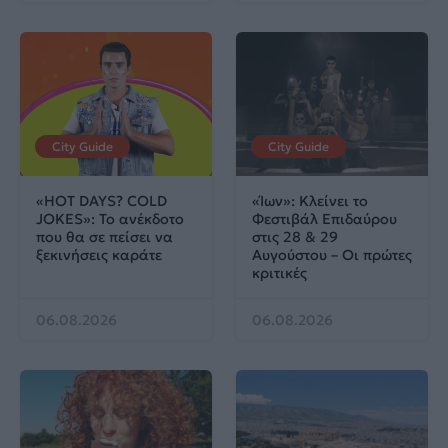
City Guide
City Guide
«HOT DAYS? COLD
«Ίων»: Κλείνει το
JOKES»: Το ανέκδοτο
Φεστιβάλ Επιδαύρου
που θα σε πείσει να
στις 28 & 29
ξεκινήσεις καράτε
Αυγούστου – Οι πρώτες
κριτικές
06.08.2026
06.08.2026