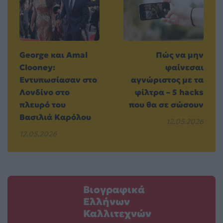
George και Amal
Πώς να μην
Clooney:
φαίνεσαι
Eντυπωσίασαν στο
αγνώριστος με τα
Λονδίνο στο
φίλτρα – 5 hacks
πλευρό του
που θα σε σώσουν
Βασιλιά Καρόλου
12.05.2026
12.05.2026
Βιογραφικά
Ελλήνων
Καλλιτεχνών