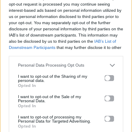
opt-out request is processed you may continue seeing
interest-based ads based on personal information utilized by
us or personal information disclosed to third parties prior to
your opt-out. You may separately opt-out of the further
disclosure of your personal information by third parties on the
IAB’s list of downstream participants. This information may
also be disclosed by us to third parties on the
IAB’s List of
Downstream Participants
that may further disclose it to other
third parties.
Personal Data Processing Opt Outs
I want to opt-out of the Sharing of my
personal data.
Opted In
Για σχόλια, μηνύματα ή φωτογραφικό υλικό
σχετικά με το
Mad.gr
, επισκεφτείτε μας στο
I want to opt-out of the Sale of my
Personal Data.
Facebook
, επικοινωνήστε μέσω
Twitter
ή
Opted In
ακολουθήστε μας στο
Instagram
.
I want to opt-out of processing my
Personal Data for Targeted Advertising.
Panathēnea 2026
Διεθνές Φεστιβάλ
τέχνες
Τεχνολογία
Opted In