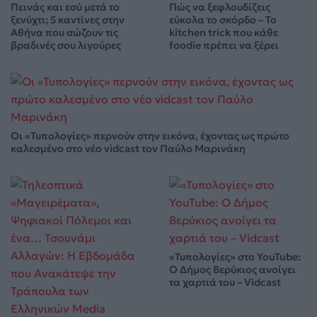
Πεινάς και εσύ μετά το
Πώς να ξεφλουδίζεις
ξενύχτι; 5 καντίνες στην
εύκολα το σκόρδο – Το
Αθήνα που σώζουν τις
kitchen trick που κάθε
βραδινές σου λιγούρες
foodie πρέπει να ξέρει
Οι «Τυπολογίες» περνούν στην εικόνα, έχοντας ως πρώτο
καλεσμένο στο νέο vidcast τον Παύλο Μαρινάκη
«Τυπολογίες» στο YouTube:
Ο Δήμος Βερύκιος ανοίγει
τα χαρτιά του – Vidcast