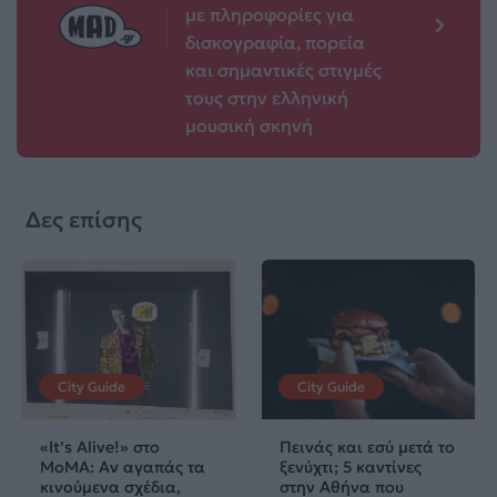
με πληροφορίες για
δισκογραφία, πορεία
και σημαντικές στιγμές
τους στην ελληνική
μουσική σκηνή
Δες επίσης
City Guide
City Guide
«It’s Alive!» στο
Πεινάς και εσύ μετά το
MoMA: Αν αγαπάς τα
ξενύχτι; 5 καντίνες
κινούμενα σχέδια,
στην Αθήνα που