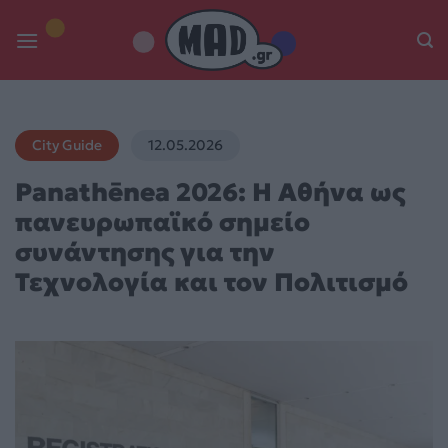
Skip
to
content
City Guide
12.05.2026
Panathēnea 2026: Η Αθήνα ως
πανευρωπαϊκό σημείο
συνάντησης για την
Τεχνολογία και τον Πολιτισμό