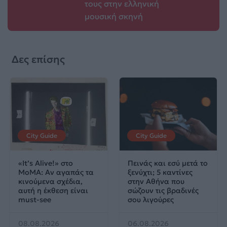
τους στην ελληνική
μουσική σκηνή
Δες επίσης
City Guide
City Guide
«It’s Alive!» στο
Πεινάς και εσύ μετά το
MoMA: Αν αγαπάς τα
ξενύχτι; 5 καντίνες
κινούμενα σχέδια,
στην Αθήνα που
αυτή η έκθεση είναι
σώζουν τις βραδινές
must-see
σου λιγούρες
08.08.2026
06.08.2026