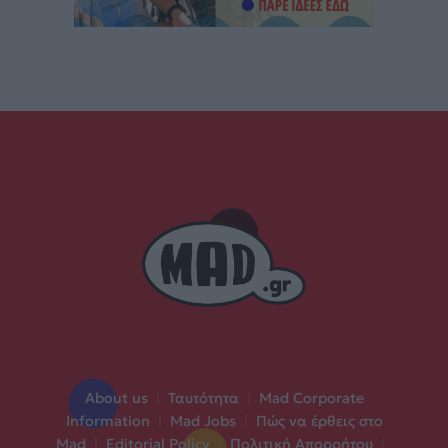
About us
|
Ταυτότητα
|
Mad Corporate
Information
|
Mad Jobs
|
Πώς να έρθεις στο
Mad
|
Editorial Policy
|
Πολιτική Απορρήτου
|