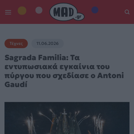
Skip
to
content
Τέχνες
11.06.2026
Sagrada Familia: Τα
εντυπωσιακά εγκαίνια του
πύργου που σχεδίασε ο Antoni
Gaudí