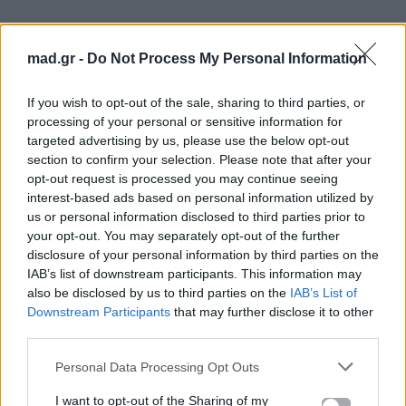
Κεντρική Εικόνα: ΑΠΕ-ΜΠΕ
mad.gr -
Do Not Process My Personal Information
SYSTEMA: Η νέα διεθνής πλατφόρμα για τις
ελληνικές παραστατικές τέχνες
If you wish to opt-out of the sale, sharing to third parties, or
processing of your personal or sensitive information for
Εθνικό Θέατρο: Ανοιχτή πρόσκληση σε
targeted advertising by us, please use the below opt-out
νέους συγγραφείς – OPEN CALL
section to confirm your selection. Please note that after your
opt-out request is processed you may continue seeing
Για σχόλια, μηνύματα ή φωτογραφικό υλικό
interest-based ads based on personal information utilized by
σχετικά με το
Mad.gr
, επισκεφτείτε μας στο
us or personal information disclosed to third parties prior to
your opt-out. You may separately opt-out of the further
Facebook
, επικοινωνήστε μέσω
Twitter
ή
disclosure of your personal information by third parties on the
ακολουθήστε μας στο
Instagram
.
IAB’s list of downstream participants. This information may
also be disclosed by us to third parties on the
IAB’s List of
Antoni Gaudí
Sagrada Família
Πάπας Λέων
Downstream Participants
that may further disclose it to other
third parties.
Ακολουθήστε το
Personal Data Processing Opt Outs
Mad.gr στο Google
News
I want to opt-out of the Sharing of my