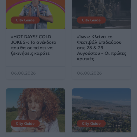
City Guide
City Guide
«HOT DAYS? COLD
«Ίων»: Κλείνει το
JOKES»: Το ανέκδοτο
Φεστιβάλ Επιδαύρου
που θα σε πείσει να
στις 28 & 29
ξεκινήσεις καράτε
Αυγούστου – Οι πρώτες
κριτικές
06.08.2026
06.08.2026
City Guide
City Guide