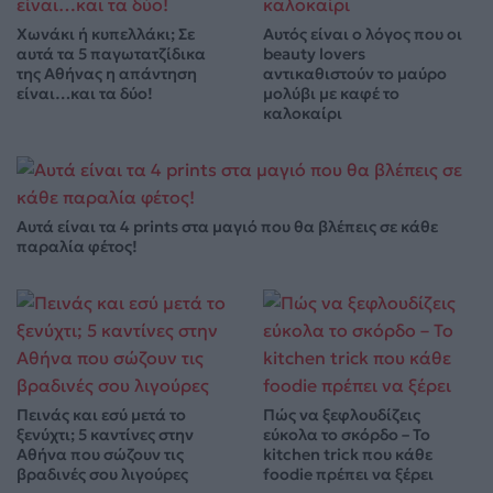
Χωνάκι ή κυπελλάκι; Σε
Αυτός είναι ο λόγος που οι
αυτά τα 5 παγωτατζίδικα
beauty lovers
της Αθήνας η απάντηση
αντικαθιστούν το μαύρο
είναι…και τα δύο!
μολύβι με καφέ το
καλοκαίρι
Αυτά είναι τα 4 prints στα μαγιό που θα βλέπεις σε κάθε
παραλία φέτος!
Πεινάς και εσύ μετά το
Πώς να ξεφλουδίζεις
ξενύχτι; 5 καντίνες στην
εύκολα το σκόρδο – Το
Αθήνα που σώζουν τις
kitchen trick που κάθε
βραδινές σου λιγούρες
foodie πρέπει να ξέρει