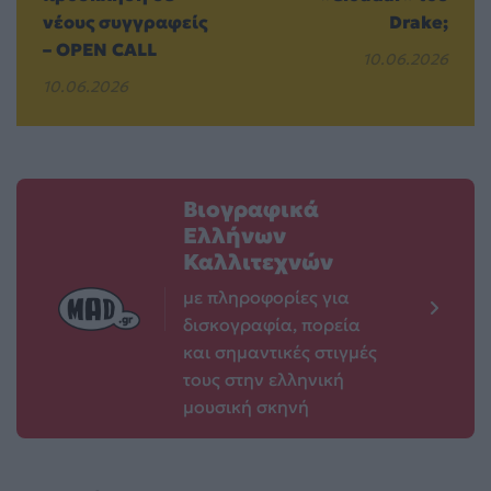
νέους συγγραφείς
Drake;
– OPEN CALL
10.06.2026
10.06.2026
Βιογραφικά
Ελλήνων
Καλλιτεχνών
με πληροφορίες για
δισκογραφία, πορεία
και σημαντικές στιγμές
τους στην ελληνική
μουσική σκηνή