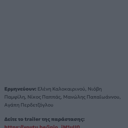
Ερμηνεύουν:
Ελένη Καλοκαιρινού, Νιόβη
Παμφίλη, Νίκος Παππάς, Μανώλης Παπαϊωάννου,
Αγάπη Περδετζόγλου
Δείτε το trailer της παράστασης:
https://youtu.be/jqio_jM1uU0