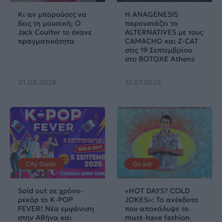
Κι αν μπορούσες να
Η ANAGENESIS
δεις τη μουσική; Ο
παρουσιάζει το
Jack Coulter το έκανε
ALTERNATIVES με τους
πραγματικότητα
CAMACHO και Z-CAT
στις 19 Σεπτεμβρίου
στο BOTOXE Athens
01.08.2026
31.07.2026
City Guide
Go out
Sold out σε χρόνο-
«HOT DAYS? COLD
ρεκόρ το K-POP
JOKES»: Το ανέκδοτο
FEVER! Νέα εμφάνιση
που αποκάλυψε το
στην Αθήνα και
must-have fashion