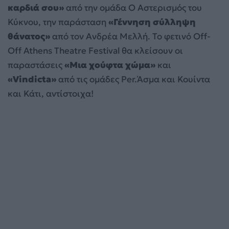
καρδιά σου»
από την ομάδα Ο Αστερισμός του
Κύκνου, την παράσταση
«Γέννηση σύλληψη
θάνατος»
από τον Ανδρέα Μελλή. Το φετινό Off-
Off Athens Theatre Festival θα κλείσουν οι
παραστάσεις
«Μια χούφτα χώμα»
και
«
Vindicta
»
από τις ομάδες Per.Άσμα και Κουίντα
και Κάτι, αντίστοιχα!