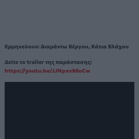
Ερμηνεύουν: Διαμάντω Βέργου, Κάτια Βλάχου
Δείτε το trailer της παράστασης:
https://youtu.be/JJNpxvB8uCw