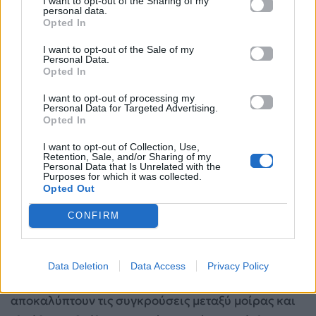
I want to opt-out of the Sharing of my
personal data.
Opted In
I want to opt-out of the Sale of my
Personal Data.
Opted In
I want to opt-out of processing my
Personal Data for Targeted Advertising.
Διάρκεια παράστασης:
60 λεπτά
Opted In
I want to opt-out of Collection, Use,
Ομάδα 21η
Retention, Sale, and/or Sharing of my
Personal Data that Is Unrelated with the
Purposes for which it was collected.
Παρασκευή 19 Ιουνίου στις 20:15 & Σάββατο 20
Opted Out
Ιουνίου στις 22:00
CONFIRM
«Γέννηση σύλληψη θάνατος»
Η σκηνή μετατρέπεται σε ζωντανό σύμβολο, καθώς
Data Deletion
Data Access
Privacy Policy
αρχέτυπες μορφές και μεταβαλλόμενες ταυτότητες
αποκαλύπτουν τις συγκρούσεις μεταξύ μοίρας και