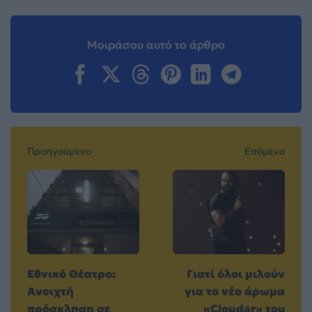
Μοιράσου αυτό το άρθρο
Προηγούμενο
Επόμενο
Εθνικό Θέατρο:
Γιατί όλοι μιλούν
Ανοιχτή
για το νέο άρωμα
πρόσκληση σε
«Cloudar» του