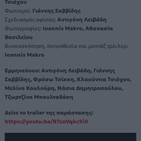
Τσιόχον
Φωτισμοί:
Γιάννης Σαββίδης
Σχεδιασμός αφίσας:
Αντιγόνη Λειβάδη
Φωτογραφίες:
Ioannis Makro, Αθανασία
Βασιλείου
Βιντεοσκόπηση, σκηνοθεσία και μοντάζ τρέιλερ:
Ioannis Makro
Ερμηνεύουν: Αντιγόνη Λειβάδη, Γιάννης
Σαββίδης, Φρόσω Τσίκκη, Κλαούντια Τσιόχον,
Μελίνα Κουλούρη, Νάσια Δημητροπούλου,
Τζωρτζίνα Μπουλταδάκη
Δείτε το trailer της παράστασης:
https://youtu.be/RTcoVqkc9i0