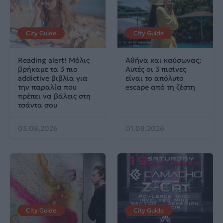
City Guide
City Guide
Reading alert! Μόλις
Αθήνα και καύσωνας;
βρήκαμε τα 3 πιο
Αυτές οι 3 πισίνες
addictive βιβλία για
είναι το απόλυτο
την παραλία που
escape από τη ζέστη
πρέπει να βάλεις στη
τσάντα σου
03.08.2026
01.08.2026
City Guide
City Guide