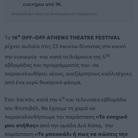
εισιτήρια από 9€.
Ανακάλυψε όλες τις λεπτομέρειες παρακάτω...
ο
Το
16
OFF
–
OFF
ATHENS
THEATRE
FESTIVAL
ρίχνει αυλαία στις 23 Ιουνίου δίνοντας στο κοινό
ης
την ευκαιρία -και κατά τη διάρκεια της 4
εβδομάδας του προγράμματός του- να
παρακολουθήσει νέους, ανεξάρτητους καλλιτέχνες
από ένα ευρύ θεατρικό φάσμα.
η
Έτσι λοιπόν, κατά την 4
και τελευταία εβδομάδα
του Φεστιβάλ, θα έχουμε τη χαρά να
παρακολουθήσουμε την παράσταση
«Το ενοχικό
μου στήθος»
από την ομάδα Διά Κάπα, την
παράσταση
«Το μπουκάλι ή πως να σώσεις την