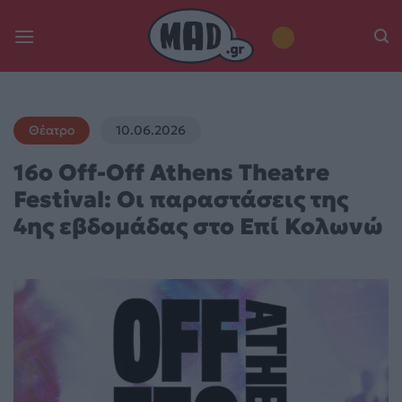
Skip
to
content
Θέατρο
10.06.2026
16ο Off-Off Athens Theatre
Festival: Οι παραστάσεις της
4ης εβδομάδας στο Επί Κολωνώ