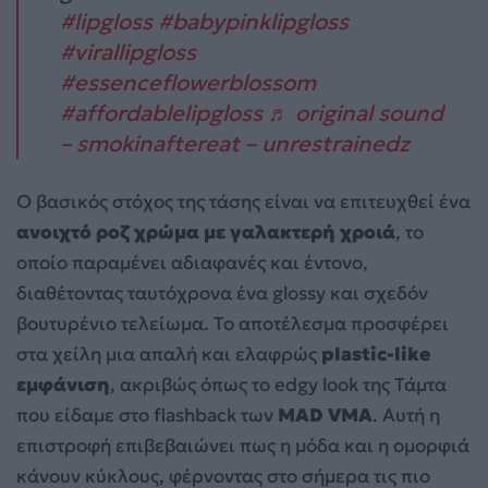
#lipgloss
#babypinklipgloss
#virallipgloss
#essenceflowerblossom
#affordablelipgloss
♬ original sound
– smokinaftereat – unrestrainedz
Ο βασικός στόχος της τάσης είναι να επιτευχθεί ένα
ανοιχτό ροζ χρώμα με γαλακτερή χροιά
, το
οποίο παραμένει αδιαφανές και έντονο,
διαθέτοντας ταυτόχρονα ένα glossy και σχεδόν
βουτυρένιο τελείωμα. Το αποτέλεσμα προσφέρει
στα χείλη μια απαλή και ελαφρώς
plastic-like
εμφάνιση
, ακριβώς όπως το edgy look της Τάμτα
που είδαμε στο flashback των
MAD VMA
. Αυτή η
επιστροφή επιβεβαιώνει πως η μόδα και η ομορφιά
κάνουν κύκλους, φέρνοντας στο σήμερα τις πιο