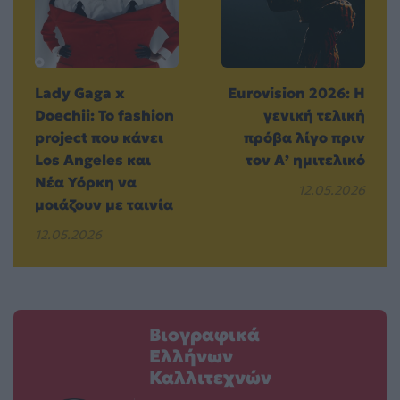
Lady Gaga x
Eurovision 2026: Η
Doechii: Το fashion
γενική τελική
project που κάνει
πρόβα λίγο πριν
Los Angeles και
τον Α’ ημιτελικό
Νέα Υόρκη να
12.05.2026
μοιάζουν με ταινία
12.05.2026
Βιογραφικά
Ελλήνων
Καλλιτεχνών