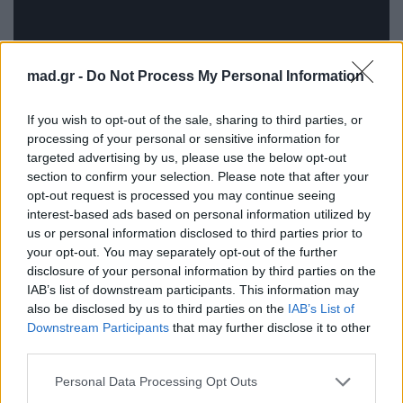
mad.gr -
Do Not Process My Personal Information
Το αντηλιακό σου ίσως δεν σε προστατεύει
If you wish to opt-out of the sale, sharing to third parties, or
processing of your personal or sensitive information for
όπως νομίζεις – Δες γιατί
targeted advertising by us, please use the below opt-out
Μαύροι κύκλοι: Το viral beauty hack με την
section to confirm your selection. Please note that after your
κρέμα ματιών που τους εξαφανίζει στο
opt-out request is processed you may continue seeing
interest-based ads based on personal information utilized by
δευτερόλεπτο
us or personal information disclosed to third parties prior to
your opt-out. You may separately opt-out of the further
Για σχόλια, μηνύματα ή φωτογραφικό υλικό
disclosure of your personal information by third parties on the
σχετικά με το
Mad.gr
, επισκεφτείτε μας στο
IAB’s list of downstream participants. This information may
Facebook
, επικοινωνήστε μέσω
Twitter
ή
also be disclosed by us to third parties on the
IAB’s List of
ακολουθήστε μας στο
Instagram
.
Downstream Participants
that may further disclose it to other
third parties.
beauty
Mad VMA
Tamta
Τάμτα
Personal Data Processing Opt Outs