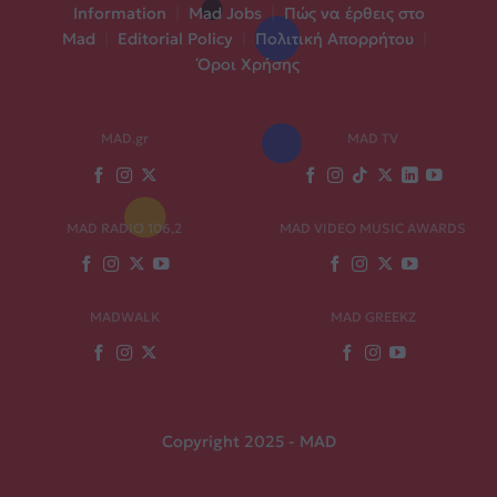
Information
|
Mad Jobs
|
Πώς να έρθεις στο
Mad
|
Editorial Policy
|
Πολιτική Απορρήτου
|
Όροι Χρήσης
MAD.gr
MAD TV
MAD RADIO 106,2
MAD VIDEO MUSIC AWARDS
MADWALK
MAD GREEKZ
Copyright 2025 - MAD