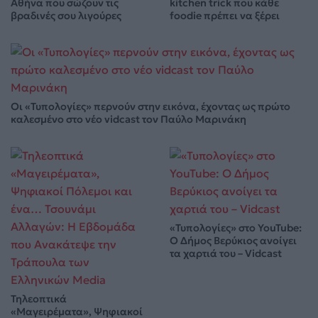
Αθήνα που σώζουν τις
kitchen trick που κάθε
βραδινές σου λιγούρες
foodie πρέπει να ξέρει
Οι «Τυπολογίες» περνούν στην εικόνα, έχοντας ως πρώτο
καλεσμένο στο νέο vidcast τον Παύλο Μαρινάκη
«Τυπολογίες» στο YouTube:
Ο Δήμος Βερύκιος ανοίγει
τα χαρτιά του – Vidcast
Τηλεοπτικά
«Μαγειρέματα», Ψηφιακοί