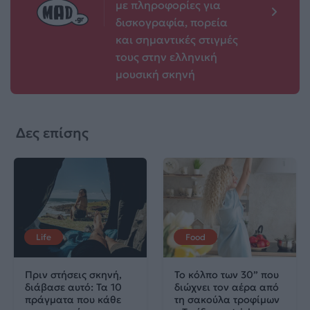
με πληροφορίες για
δισκογραφία, πορεία
και σημαντικές στιγμές
τους στην ελληνική
μουσική σκηνή
Δες επίσης
Life
Food
Πριν στήσεις σκηνή,
Το κόλπο των 30” που
διάβασε αυτό: Τα 10
διώχνει τον αέρα από
πράγματα που κάθε
τη σακούλα τροφίμων