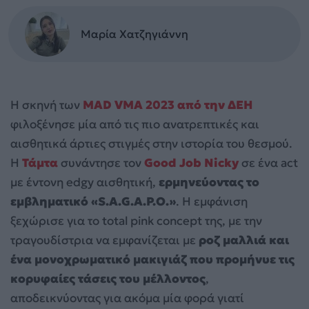
Μαρία Χατζηγιάννη
Η σκηνή των
MAD VMA 2023 από την ΔΕΗ
φιλοξένησε μία από τις πιο ανατρεπτικές και
αισθητικά άρτιες στιγμές στην ιστορία του θεσμού.
Η
Τάμτα
συνάντησε τον
Good Job Nicky
σε ένα act
με έντονη edgy αισθητική,
ερμηνεύοντας το
εμβληματικό «S.A.G.A.P.Ο.»
. Η εμφάνιση
ξεχώρισε για το total pink concept της, με την
τραγουδίστρια να εμφανίζεται με
ροζ μαλλιά και
ένα μονοχρωματικό μακιγιάζ που προμήνυε τις
κορυφαίες τάσεις του μέλλοντος
,
αποδεικνύοντας για ακόμα μία φορά γιατί