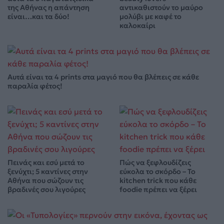
της Αθήνας η απάντηση
αντικαθιστούν το μαύρο
είναι…και τα δύο!
μολύβι με καφέ το
καλοκαίρι
Αυτά είναι τα 4 prints στα μαγιό που θα βλέπεις σε κάθε
παραλία φέτος!
Πεινάς και εσύ μετά το
Πώς να ξεφλουδίζεις
ξενύχτι; 5 καντίνες στην
εύκολα το σκόρδο – Το
Αθήνα που σώζουν τις
kitchen trick που κάθε
βραδινές σου λιγούρες
foodie πρέπει να ξέρει