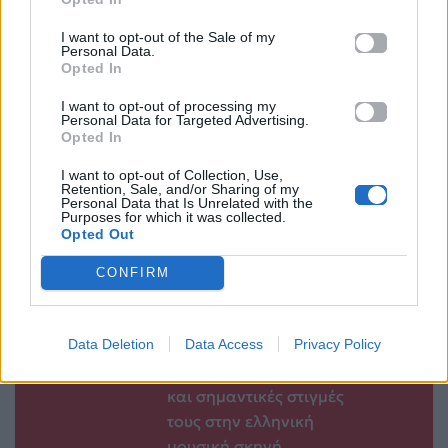
Οι όμορφες ευχές
«Όνειρο Βαθύ»
I want to opt-out of the Sale of my
των επωνύμων για
είναι ένα ταξίδι σε
Personal Data.
Opted In
την Κατερίνα
σκοτεινές και
Καινούργιου
ατμοσφαιρικές
I want to opt-out of processing my
μελωδίες
Personal Data for Targeted Advertising.
11.05.2026
Opted In
11.05.2026
I want to opt-out of Collection, Use,
Retention, Sale, and/or Sharing of my
Personal Data that Is Unrelated with the
Purposes for which it was collected.
Opted Out
Βιογραφικά
CONFIRM
Ελλήνων
Καλλιτεχνών
Data Deletion
Data Access
Privacy Policy
με πληροφορίες για
δισκογραφία, πορεία
και σημαντικές στιγμές
τους στην ελληνική
μουσική σκηνή