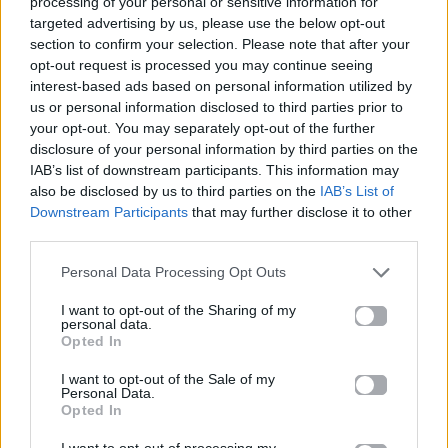
processing of your personal or sensitive information for
νιώσεις ξανά ότι εσύ χρησιμοποιείς την τεχνολογία
targeted advertising by us, please use the below opt-out
– και όχι εκείνη εσένα.
section to confirm your selection. Please note that after your
opt-out request is processed you may continue seeing
interest-based ads based on personal information utilized by
us or personal information disclosed to third parties prior to
your opt-out. You may separately opt-out of the further
disclosure of your personal information by third parties on the
IAB’s list of downstream participants. This information may
also be disclosed by us to third parties on the
IAB’s List of
Downstream Participants
that may further disclose it to other
third parties.
Personal Data Processing Opt Outs
I want to opt-out of the Sharing of my
personal data.
Opted In
I want to opt-out of the Sale of my
Personal Data.
Opted In
I want to opt-out of processing my