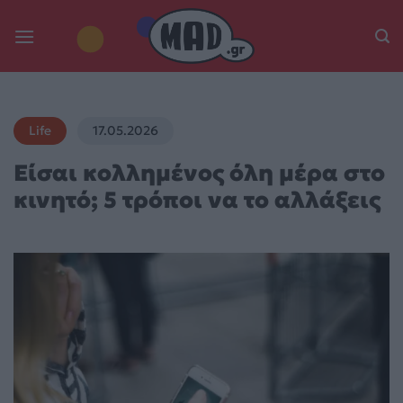
Skip
to
content
Life
17.05.2026
Είσαι κολλημένος όλη μέρα στο
κινητό; 5 τρόποι να το αλλάξεις