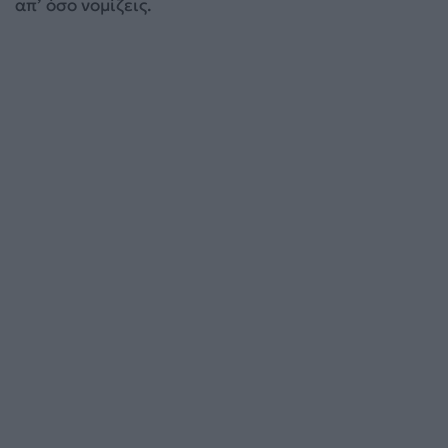
απ’ όσο νομίζεις.