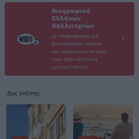
Βιογραφικά
Ελλήνων
Καλλιτεχνών
με πληροφορίες για
δισκογραφία, πορεία
και σημαντικές στιγμές
τους στην ελληνική
μουσική σκηνή
Δες επίσης