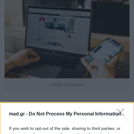
Πηγή: Unsplash
Η αλήθεια είναι πως το κινητό δύσκολα θα φύγει
από την καθημερινότητά σου. Αυτό όμως δεν
mad.gr -
Do Not Process My Personal Information
σημαίνει ότι πρέπει να ελέγχει όλο σου τον χρόνο.
If you wish to opt-out of the sale, sharing to third parties, or
Μερικές πιο συνειδητές συνήθειες αρκούν για να