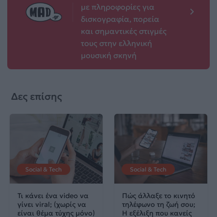
με πληροφορίες για
δισκογραφία, πορεία
και σημαντικές στιγμές
τους στην ελληνική
μουσική σκηνή
Δες επίσης
Social & Tech
Social & Tech
Τι κάνει ένα video να
Πώς άλλαξε το κινητό
γίνει viral; (χωρίς να
τηλέφωνο τη ζωή σου;
είναι θέμα τύχης μόνο)
Η εξέλιξη που κανείς