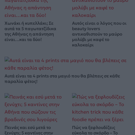
Χωνάκι ή κυπελλάκι; Σε
Αυτός είναι ο λόγος που οι
αυτά τα 5 παγωτατζίδικα
beauty lovers
της Αθήνας η απάντηση
αντικαθιστούν το μαύρο
είναι…και τα δύο!
μολύβι με καφέ το
καλοκαίρι
Αυτά είναι τα 4 prints στα μαγιό που θα βλέπεις σε κάθε
παραλία φέτος!
Πεινάς και εσύ μετά το
Πώς να ξεφλουδίζεις
ξενύχτι; 5 καντίνες στην
εύκολα το σκόρδο – Το