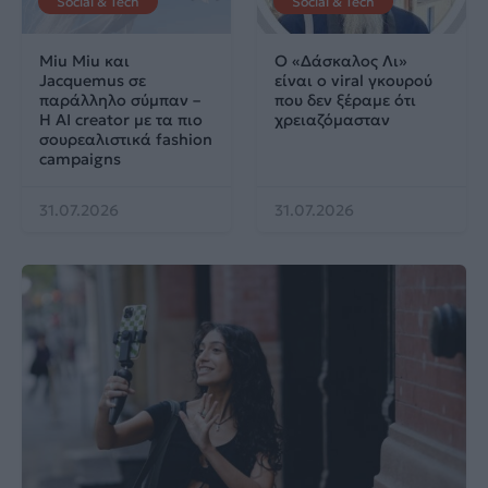
Social & Tech
Social & Tech
Miu Miu και
Ο «Δάσκαλος Λι»
Jacquemus σε
είναι ο viral γκουρού
παράλληλο σύμπαν –
που δεν ξέραμε ότι
Η AI creator με τα πιο
χρειαζόμασταν
σουρεαλιστικά fashion
campaigns
31.07.2026
31.07.2026