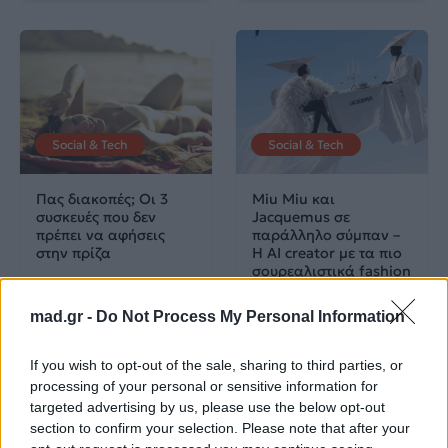
Social & Tech
Social & Tech
Πας διακοπές; Οι 3
Miu Miu και
συσκευές που δεν
Jacquemus σε
πρέπει να αφήσεις
παράλληλο σύμπαν –
στην πρίζα
Η AI creator με τα πιο
σουρεαλιστικά fashion
campaigns
mad.gr -
Do Not Process My Personal Information
02.08.2026
31.07.2026
If you wish to opt-out of the sale, sharing to third parties, or
processing of your personal or sensitive information for
targeted advertising by us, please use the below opt-out
section to confirm your selection. Please note that after your