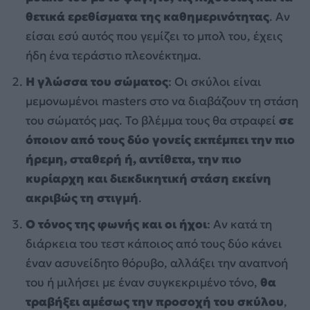
θετικά ερεθίσματα της καθημερινότητας
. Αν
είσαι εσύ αυτός που γεμίζει το μπολ του, έχεις
ήδη ένα τεράστιο πλεονέκτημα.
Η γλώσσα του σώματος
: Οι σκύλοι είναι
μεμονωμένοι masters στο να διαβάζουν τη στάση
του σώματός μας. Το βλέμμα τους θα στραφεί
σε
όποιον από τους δύο γονείς εκπέμπει την πιο
ήρεμη, σταθερή ή, αντίθετα, την πιο
κυρίαρχη και διεκδικητική στάση εκείνη
ακριβώς τη στιγμή
.
Ο τόνος της φωνής και οι ήχοι
: Αν κατά τη
διάρκεια του τεστ κάποιος από τους δύο κάνει
έναν ασυνείδητο θόρυβο, αλλάξει την αναπνοή
του ή μιλήσει με έναν συγκεκριμένο τόνο,
θα
τραβήξει αμέσως την προσοχή του σκύλου
,