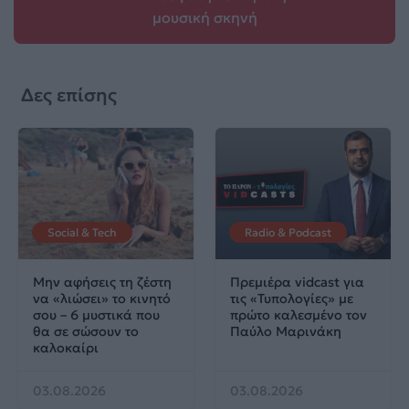
μουσική σκηνή
Δες επίσης
Social & Tech
Radio & Podcast
Μην αφήσεις τη ζέστη
Πρεμιέρα vidcast για
να «λιώσει» το κινητό
τις «Τυπολογίες» με
σου – 6 μυστικά που
πρώτο καλεσμένο τον
θα σε σώσουν το
Παύλο Μαρινάκη
καλοκαίρι
03.08.2026
03.08.2026