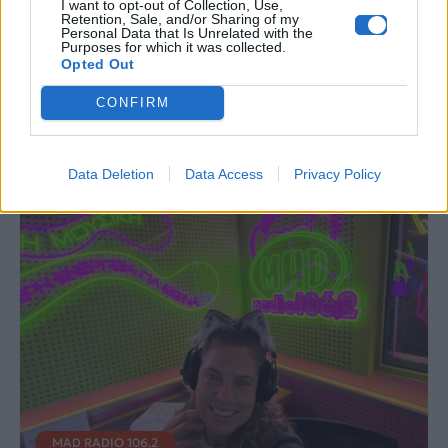
I want to opt-out of Collection, Use,
trend είναι πιο ήρεμο
«Είμαι χρόνια στη
Retention, Sale, and/or Sharing of my
απ’ όσο φαντάζεσαι
δουλειά, αλλά ο
Personal Data that Is Unrelated with the
Purposes for which it was collected.
κόσμος ξέρει μόνο το
Opted Out
20% για εμένα!»
CONFIRM
30.07.2026
29.07.2026
Data Deletion
Data Access
Privacy Policy
MAD RADIO 106.2