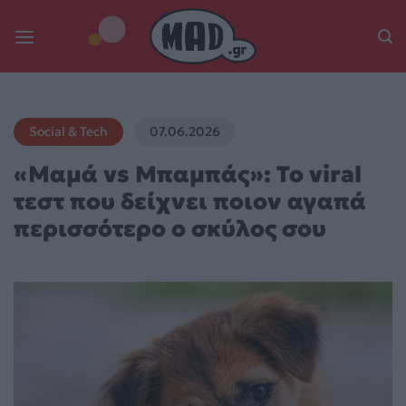
Skip
to
content
Social & Tech
07.06.2026
«Μαμά vs Μπαμπάς»: Το viral
τεστ που δείχνει ποιον αγαπά
περισσότερο ο σκύλος σου