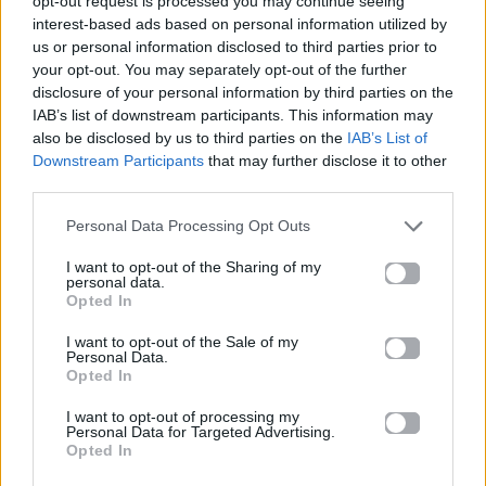
opt-out request is processed you may continue seeing
interest-based ads based on personal information utilized by
us or personal information disclosed to third parties prior to
Social & Tech
Social & Tech
your opt-out. You may separately opt-out of the further
disclosure of your personal information by third parties on the
IAB’s list of downstream participants. This information may
Ο «Δάσκαλος Λι»
Θες να γίνεις
είναι ο viral γκουρού
influencer; Το ChatGPT
also be disclosed by us to third parties on the
IAB’s List of
που δεν ξέραμε ότι
έχει τη λύση και είναι
Downstream Participants
that may further disclose it to other
χρειαζόμασταν
πανεύκολη
third parties.
31.07.2026
31.07.2026
Personal Data Processing Opt Outs
I want to opt-out of the Sharing of my
personal data.
Opted In
I want to opt-out of the Sale of my
Personal Data.
Opted In
Social & Tech
MAD RADIO 106.2
I want to opt-out of processing my
Personal Data for Targeted Advertising.
Opted In
Ξέχνα το hot girl
Ο Steve Provis στο
summer! Το νέο viral
Mad Radio 106,2: