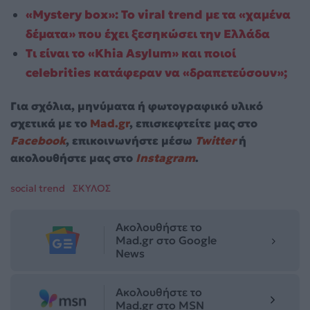
«Mystery box»: Το viral trend με τα «χαμένα
δέματα» που έχει ξεσηκώσει την Ελλάδα
Τι είναι το «Khia Asylum» και ποιοί
celebrities κατάφεραν να «δραπετεύσουν»;
Για σχόλια, μηνύματα ή φωτογραφικό υλικό
σχετικά με το
Mad.gr
, επισκεφτείτε μας στο
Facebook
, επικοινωνήστε μέσω
Twitter
ή
ακολουθήστε μας στο
Instagram
.
social trend
ΣΚΥΛΟΣ
Ακολουθήστε το
Mad.gr στο Google
News
Ακολουθήστε το
Mad.gr στο MSN