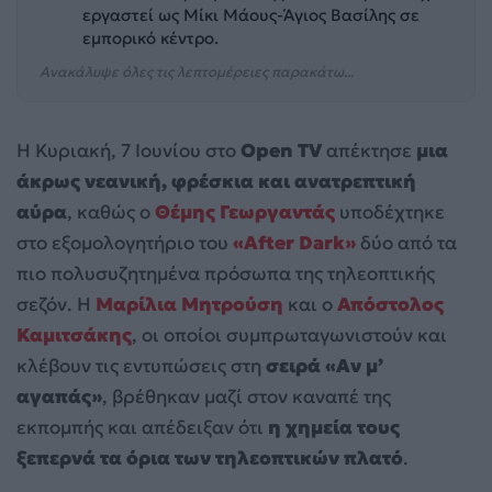
εργαστεί ως Μίκι Μάους-Άγιος Βασίλης σε
εμπορικό κέντρο.
Ανακάλυψε όλες τις λεπτομέρειες παρακάτω...
H Κυριακή, 7 Ιουνίου στο
Open TV
απέκτησε
μια
άκρως νεανική, φρέσκια και ανατρεπτική
αύρα
, καθώς ο
Θέμης Γεωργαντάς
υποδέχτηκε
στο εξομολογητήριο του
«After Dark»
δύο από τα
πιο πολυσυζητημένα πρόσωπα της τηλεοπτικής
σεζόν. Η
Μαρίλια Μητρούση
και ο
Απόστολος
Καμιτσάκης
, οι οποίοι συμπρωταγωνιστούν και
κλέβουν τις εντυπώσεις στη
σειρά «Αν μ’
αγαπάς»
, βρέθηκαν μαζί στον καναπέ της
εκπομπής και απέδειξαν ότι
η χημεία τους
ξεπερνά τα όρια των τηλεοπτικών πλατό
.