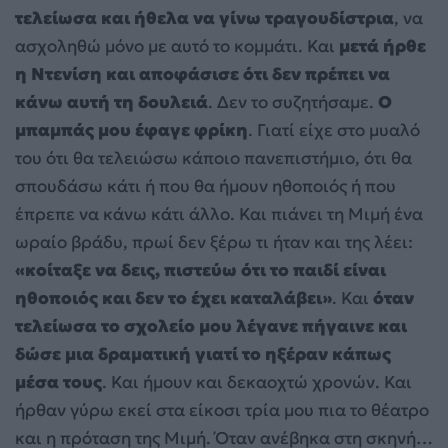
τελείωσα και ήθελα να γίνω τραγουδίστρια
, να
ασχοληθώ μόνο με αυτό το κομμάτι. Και
μετά ήρθε
η Ντενίση και αποφάσισε ότι δεν πρέπει να
κάνω αυτή τη δουλειά
. Δεν το συζητήσαμε.
Ο
μπαμπάς μου έφαγε φρίκη
. Γιατί είχε στο μυαλό
του ότι θα τελειώσω κάποιο πανεπιστήμιο, ότι θα
σπουδάσω κάτι ή που θα ήμουν ηθοποιός ή που
έπρεπε να κάνω κάτι άλλο. Και πιάνει τη Μιμή ένα
ωραίο βράδυ, πρωί δεν ξέρω τι ήταν και της λέει:
«κοίταξε να δεις, πιστεύω ότι το παιδί είναι
ηθοποιός και δεν το έχει καταλάβει»
. Και
όταν
τελείωσα το σχολείο μου λέγανε πήγαινε και
δώσε μια δραματική γιατί το ηξέραν κάπως
μέσα τους
. Και ήμουν και δεκαοχτώ χρονών. Και
ήρθαν γύρω εκεί στα είκοσι τρία μου πια το θέατρο
και η πρόταση της Μιμή. Όταν ανέβηκα στη σκηνή…