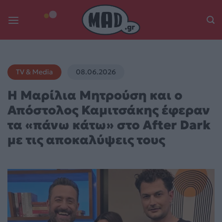
Skip
to
content
TV & Media
08.06.2026
Η Μαρίλια Μητρούση και ο
Απόστολος Καμιτσάκης έφεραν
τα «πάνω κάτω» στο After Dark
με τις αποκαλύψεις τους