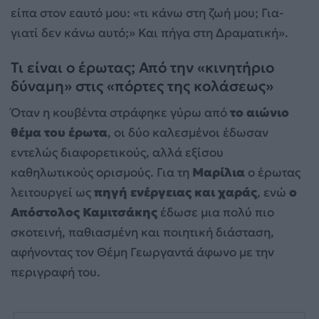
είπα στον εαυτό μου: «τι κάνω στη ζωή μου; Για-
γιατί δεν κάνω αυτό;» Και πήγα στη Δραματική».
Τι είναι ο έρωτας; Από την «κινητήριο
δύναμη» στις «πόρτες της κολάσεως»
Όταν η κουβέντα στράφηκε γύρω από
το αιώνιο
θέμα του έρωτα
, οι δύο καλεσμένοι έδωσαν
εντελώς διαφορετικούς, αλλά εξίσου
καθηλωτικούς ορισμούς. Για τη
Μαρίλια
ο έρωτας
λειτουργεί ως
πηγή ενέργειας και χαράς
, ενώ
ο
Απόστολος Καμιτσάκης
έδωσε μια πολύ πιο
σκοτεινή, παθιασμένη και ποιητική διάσταση,
αφήνοντας τον Θέμη Γεωργαντά άφωνο με την
περιγραφή του.