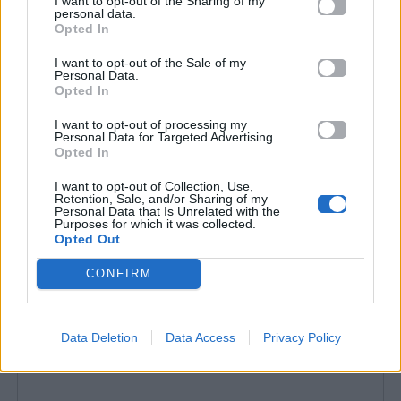
I want to opt-out of the Sharing of my
«ματσάρισμα» στη σειρά «Αν μ’ αγαπάς»
personal data.
Opted In
Ένα από τα πιο απίστευτα
highlights
της κοινής
I want to opt-out of the Sale of my
τους παρουσίας ήταν
η αποκάλυψη μιας
Personal Data.
καρμικής σύμπτωσης
που τους ενώνει και εκτός
Opted In
πλατό. Οι δύο ηθοποιοί, πέρα από το γεγονός ότι
I want to opt-out of processing my
Personal Data for Targeted Advertising.
επιλέχθηκαν να ενσαρκώσουν το τηλεοπτικό
Opted In
ζευγάρι στη δραματική σειρά του Open,
I want to opt-out of Collection, Use,
ανακάλυψαν πως
έχουν γεννηθεί την ίδια
Retention, Sale, and/or Sharing of my
Personal Data that Is Unrelated with the
ακριβώς ημέρα
, κάτι που έκανε τον παρουσιαστή
Purposes for which it was collected.
Opted Out
να αναφωνήσει από έκπληξη.
CONFIRM
Data Deletion
Data Access
Privacy Policy