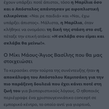
έχουν υπάρξει ποτέ άπιστοι, τόσο
η Μαρίλια όσο
και ο Απόστολος απάντησαν με αφοπλιστική
ειλικρίνεια
: «Ναι ρε παιδιά» και «Ναι, έχω
υπάρξει άπιστος». Μάλιστα,
η Μαρίλια
, όταν
κλήθηκε να ονομάσει
τη δική της στάση στο σεξ
,
πέταξε την επική ατάκα:
«Η σκλάβα σου είμαι και
σκλάβα θα μείνω!»
.
Ο Μίκι Μάους-Άγιος Βασίλης που θα μας
στοιχειώσει
Το κερασάκι στην τούρτα της συνέντευξης ήταν
η
αποκάλυψη του Απόστολου Καμιτσάκη για την
πιο παράξενη δουλειά που έχει κάνει ποτέ στη
ζωή του
για βιοποριστικούς λόγους. Ο ηθοποιός
περιέγραψε ένα χριστουγεννιάτικο concept σε
εμπορικό κέντρο, το οποίο αντί για γιορτινό,