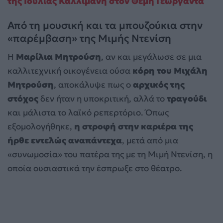
της Ιουλίας Καλλιμάνη στον Θέμη Γεωργαντά
Από τη μουσική και τα μπουζούκια στην
«παρέμβαση» της Μιμής Ντενίση
Η
Μαρίλια Μητρούση
, αν και μεγάλωσε σε μια
καλλιτεχνική οικογένεια ούσα
κόρη του Μιχάλη
Μητρούση
, αποκάλυψε πως ο
αρχικός της
στόχος
δεν ήταν η υποκριτική, αλλά το
τραγούδι
και μάλιστα το λαϊκό ρεπερτόριο. Όπως
εξομολογήθηκε,
η στροφή στην καριέρα της
ήρθε εντελώς αναπάντεχα
, μετά από μια
«συνωμοσία» του πατέρα της με τη Μιμή Ντενίση, η
οποία ουσιαστικά την έσπρωξε στο θέατρο.