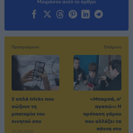
Μοιράσου αυτό το άρθρο
Προηγούμενο
Επόμενο
5 απλά tricks που
«Μπαμπά, σ’
σώζουν τη
αγαπώ»: Η
μπαταρία του
πρόταση γάμου
κινητού σου
που αλλάζει τα
πάντα στο
11.05.2026