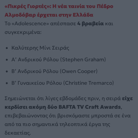
«Πικρές Γιορτές»: Η νέα ταινία του Πέδρο
Αλμοδόβαρ έρχεται στην Ελλάδα
Το «Adolescence» απέσπασε
4 βραβεία
και
συγκεκριμένα:
Καλύτερης Μίνι Σειράς
Α’ Ανδρικού Ρόλου (Stephen Graham)
Β’ Ανδρικού Ρόλου (Owen Cooper)
Β’ Γυναικείου Ρόλου (Christine Tremarco)
Σημειώνεται ότι λίγες εβδομάδες πριν, η σειρά
είχε
κερδίσει ακόμη δύο BAFTA TV Craft Awards
,
επιβεβαιώνοντας ότι βρισκόμαστε μπροστά σε ένα
από τα πιο σημαντικά τηλεοπτικά έργα της
δεκαετίας.