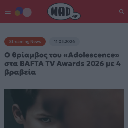
Skip
to
content
Streaming News
11.05.2026
Ο θρίαμβος του «Adolescence»
στα BAFTA TV Awards 2026 με 4
βραβεία