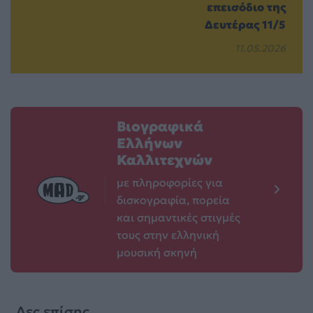
επεισόδιο της
Δευτέρας 11/5
11.05.2026
Βιογραφικά
Ελλήνων
Καλλιτεχνών
με πληροφορίες για
δισκογραφία, πορεία
και σημαντικές στιγμές
τους στην ελληνική
μουσική σκηνή
Δες επίσης