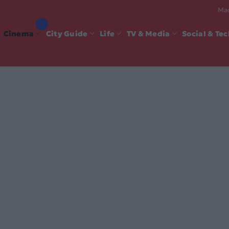
Mad
Cinema
City Guide
Life
TV & Media
Social & Te