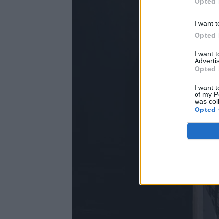
Opted 
I want t
Opted 
I want 
Advertis
Opted 
I want t
of my P
was col
Opted 