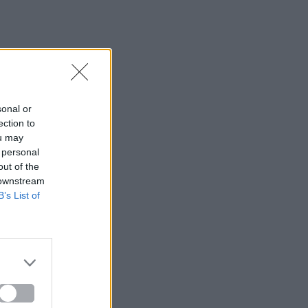
sonal or
ection to
ou may
 personal
out of the
 downstream
B’s List of