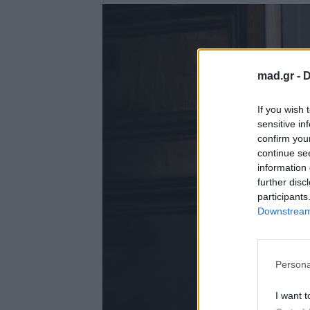
mad.gr -
D
If you wish 
sensitive in
confirm you
continue se
information 
further disc
participants
Downstream 
Persona
I want t