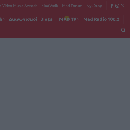
 Video Music Awards
MadWalk
Mad Forum
NyxDrop
ch
Διαγωνισμοί
Blogs
MAD TV
Mad Radio 106.2