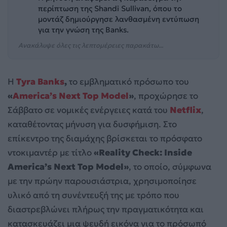
περίπτωση της Shandi Sullivan, όπου το
μοντάζ δημιούργησε λανθασμένη εντύπωση
για την γνώση της Banks.
Ανακάλυψε όλες τις λεπτομέρειες παρακάτω...
Η
Tyra Banks
,
το εμβληματικό πρόσωπο του
«
America’s Next Top Model
»
, προχώρησε το
Σάββατο σε νομικές ενέργειες κατά του
Netflix
,
καταθέτοντας μήνυση για δυσφήμιση. Στο
επίκεντρο της διαμάχης βρίσκεται το πρόσφατο
ντοκιμαντέρ με τίτλο
«Reality Check: Inside
America’s Next Top Model»
, το οποίο, σύμφωνα
με την πρώην παρουσιάστρια, χρησιμοποίησε
υλικό από τη συνέντευξή της με τρόπο που
διαστρεβλώνει πλήρως την πραγματικότητα και
κατασκευάζει μια ψευδή εικόνα για το πρόσωπό