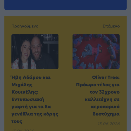
Προηγούμενο
Επόμενο
Ήβη Αδάμου και
Oliver Tree:
Μιχάλης
Πρόωρο τέλος για
Κουινέλης:
τον 32χρονο
Εντυπωσιακή
καλλιτέχνη σε
γιορτή για τα 8α
αεροπορικό
γενέθλια της κόρης
δυστύχημα
τους
15.06.2026