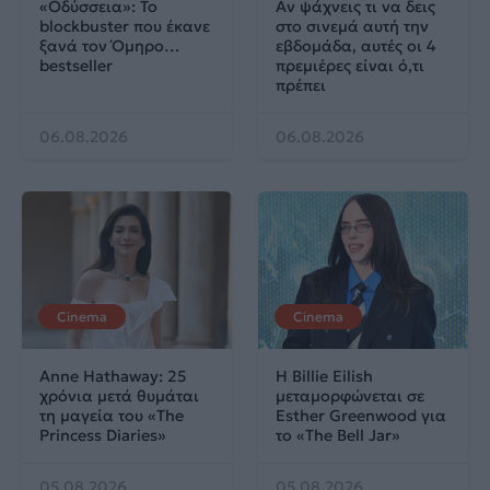
«Οδύσσεια»: Το
Αν ψάχνεις τι να δεις
blockbuster που έκανε
στο σινεμά αυτή την
ξανά τον Όμηρο…
εβδομάδα, αυτές οι 4
bestseller
πρεμιέρες είναι ό,τι
πρέπει
06.08.2026
06.08.2026
Cinema
Cinema
Anne Hathaway: 25
Η Billie Eilish
χρόνια μετά θυμάται
μεταμορφώνεται σε
τη μαγεία του «The
Esther Greenwood για
Princess Diaries»
το «The Bell Jar»
05.08.2026
05.08.2026