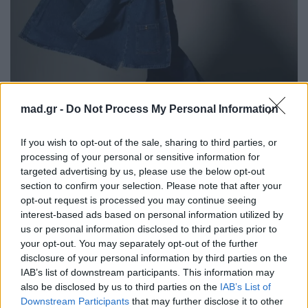
mad.gr -
Do Not Process My Personal Information
If you wish to opt-out of the sale, sharing to third parties, or
processing of your personal or sensitive information for
targeted advertising by us, please use the below opt-out
section to confirm your selection. Please note that after your
opt-out request is processed you may continue seeing
https://www.instagram.com/tyrabanks/
interest-based ads based on personal information utilized by
us or personal information disclosed to third parties prior to
your opt-out. You may separately opt-out of the further
disclosure of your personal information by third parties on the
Το μοντάζ δείχνει την παρουσιάστρια να διστάζει,
IAB’s list of downstream participants. This information may
δημιουργώντας την εντύπωση ότι δεν θυμάται το
also be disclosed by us to third parties on the
IAB’s List of
περιστατικό. Ωστόσο, οι νομικοί της Banks
Downstream Participants
that may further disclose it to other