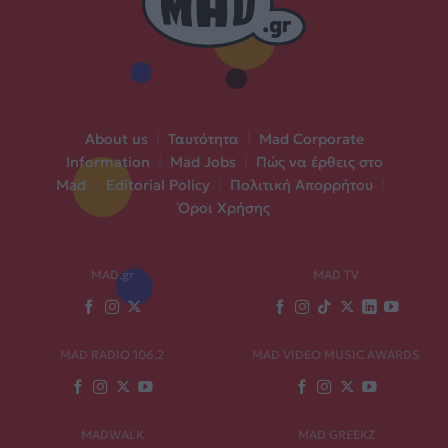
About us
|
Ταυτότητα
|
Mad Corporate
Information
|
Mad Jobs
|
Πώς να έρθεις στο
Mad
|
Editorial Policy
|
Πολιτική Απορρήτου
|
Όροι Χρήσης
MAD.gr
MAD TV
MAD RADIO 106,2
MAD VIDEO MUSIC AWARDS
MADWALK
MAD GREEKZ