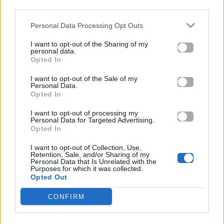
third parties.
δηλώνουν ότι το πλήρες, αμοντάριστο υλικό δείχνει
την παρουσιάστρια να απαντά καταφατικά,
Personal Data Processing Opt Outs
επιβεβαιώνοντας ότι γνώριζε το περιστατικό. Η
I want to opt-out of the Sharing of my
Tyra Banks, η οποία παρουσίασε το «
ANTM» για 22
personal data.
Opted In
κύκλους από το 2003
, ζητά πλέον δίκη ενώπιον
ενόρκων για να καθοριστεί το ποσό των
I want to opt-out of the Sale of my
Personal Data.
αποζημιώσεων για τη βλάβη που υπέστη η φήμη
Opted In
της.
I want to opt-out of processing my
Personal Data for Targeted Advertising.
Opted In
Από τους δρόμους της Νέας Υόρκης στην
Καραϊβική – Η νέα ταινία της Jennifer Lopez
I want to opt-out of Collection, Use,
Retention, Sale, and/or Sharing of my
μοιάζει βγαλμένη από όνειρο
Personal Data that Is Unrelated with the
Purposes for which it was collected.
Από το Jumanji μέχρι τα Όσκαρ: Η πιο
Opted Out
ανθρώπινη πλευρά του Dwayne Johnson και
CONFIRM
οι αποφάσεις που τον καθόρισαν