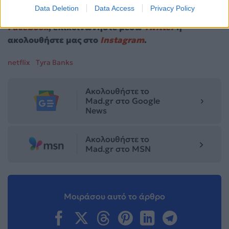
Για σχόλια, μηνύματα ή φωτογραφικό υλικό
Data Deletion
Data Access
Privacy Policy
σχετικά με το
Mad.gr
, επισκεφτείτε μας στο
Facebook
, επικοινωνήστε μέσω
Twitter
ή
ακολουθήστε μας στο
Instagram
.
netflix
Tyra Banks
Ακολουθήστε το
Mad.gr στο Google
News
Ακολουθήστε το
Mad.gr στο MSN
Μοιράσου αυτό το άρθρο