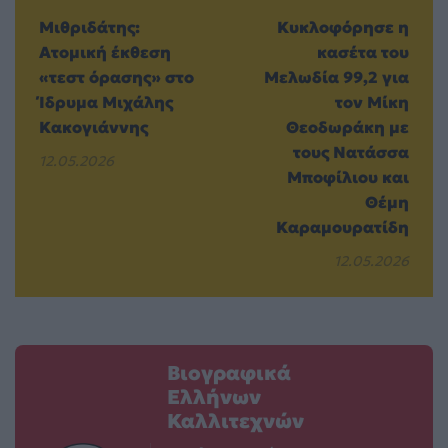
Μιθριδάτης:
Κυκλοφόρησε η
Ατομική έκθεση
κασέτα του
«τεστ όρασης» στο
Μελωδία 99,2 για
Ίδρυμα Μιχάλης
τον Μίκη
Κακογιάννης
Θεοδωράκη με
τους Νατάσσα
12.05.2026
Μποφίλιου και
Θέμη
Καραμουρατίδη
12.05.2026
Βιογραφικά
Ελλήνων
Καλλιτεχνών