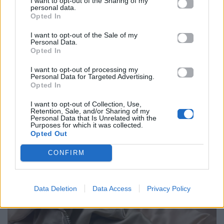
I want to opt-out of the Sharing of my
personal data.
Opted In
I want to opt-out of the Sale of my
Personal Data.
Opted In
I want to opt-out of processing my
Personal Data for Targeted Advertising.
Opted In
I want to opt-out of Collection, Use,
Retention, Sale, and/or Sharing of my
Personal Data that Is Unrelated with the
Το αντρικό ρούχο είναι μια εντελώς διαφορετική
Purposes for which it was collected.
Opted Out
φιλοσοφία από το γυναικείο άλλοι κώδικες άλλες
τεχνικές!
Πιστεύω ο Ακυλας ήταν το έναυσμα
CONFIRM
που χρειαζόμουν για να ξεκινήσω
να εξερευνώ
και αυτόν τον κόσμο
.
Data Deletion
Data Access
Privacy Policy