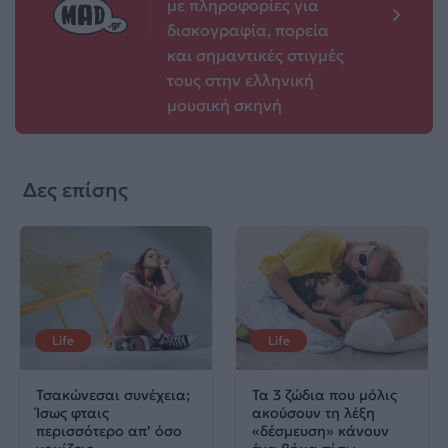
με πληροφορίες για
δισκογραφία, πορεία
και σημαντικές στιγμές
τους στην ελληνική
μουσική σκηνή
Δες επίσης
Life
Life
Τσακώνεσαι συνέχεια;
Τα 3 ζώδια που μόλις
Ίσως φταις
ακούσουν τη λέξη
περισσότερο απ’ όσο
«δέσμευση» κάνουν