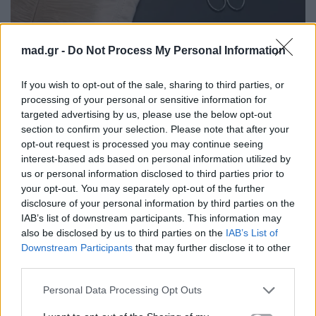
mad.gr -
Do Not Process My Personal Information
If you wish to opt-out of the sale, sharing to third parties, or
processing of your personal or sensitive information for
targeted advertising by us, please use the below opt-out
https://www.instagram.com/officiallkl/
section to confirm your selection. Please note that after your
opt-out request is processed you may continue seeing
interest-based ads based on personal information utilized by
5. Έχουμε δει ότι μέχρι στιγμής έχεις ιστορικό
us or personal information disclosed to third parties prior to
στον σχεδιασμό κυρίως γυναικείων ενδυμάτων.
your opt-out. You may separately opt-out of the further
disclosure of your personal information by third parties on the
Τι ήταν αυτό που σε έκανε να συνεργαστείς με
IAB’s list of downstream participants. This information may
τον Ακύλα και να δημιουργήσεις ενδύματα σε
also be disclosed by us to third parties on the
IAB’s List of
ανδρική γραμμή;
Downstream Participants
that may further disclose it to other
third parties.
Personal Data Processing Opt Outs