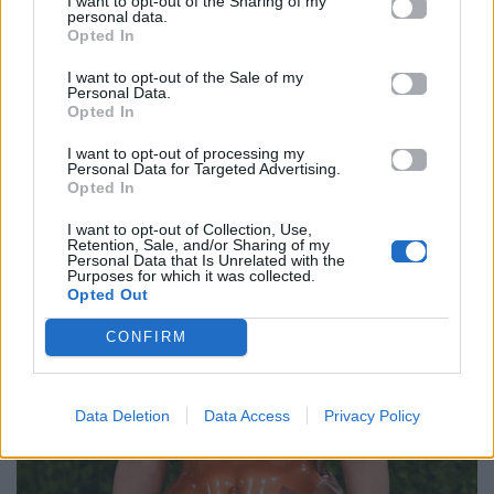
I want to opt-out of the Sharing of my
της εμφάνιση γίνεται fashion reference.
personal data.
Opted In
Kim Kardashian
I want to opt-out of the Sale of my
Personal Data.
Opted In
I want to opt-out of processing my
Personal Data for Targeted Advertising.
Opted In
I want to opt-out of Collection, Use,
Retention, Sale, and/or Sharing of my
Personal Data that Is Unrelated with the
Purposes for which it was collected.
Opted Out
CONFIRM
Data Deletion
Data Access
Privacy Policy