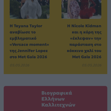
Η Teyana Taylor
Η Nicole Kidman
αναβίωσε το
και η κόρη της
εμβληματικό
«έκλεψαν» την
«Versace moment»
παράσταση στο
της Jennifer Lopez
κόκκινο χαλί του
στο Met Gala 2026
Met Gala 2026
05.05.2026
05.05.2026
Βιογραφικά
Ελλήνων
Καλλιτεχνών