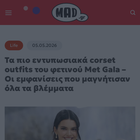
Skip
to
content
Life
05.05.2026
Τα πιο εντυπωσιακά corset
outfits του φετινού Met Gala –
Οι εμφανίσεις που μαγνήτισαν
όλα τα βλέμματα