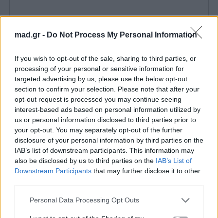
mad.gr -
Do Not Process My Personal Information
If you wish to opt-out of the sale, sharing to third parties, or
processing of your personal or sensitive information for
targeted advertising by us, please use the below opt-out
section to confirm your selection. Please note that after your
opt-out request is processed you may continue seeing
interest-based ads based on personal information utilized by
us or personal information disclosed to third parties prior to
Η εμφάνιση συνοδευόταν από statement κόσμημα,
your opt-out. You may separately opt-out of the further
disclosure of your personal information by third parties on the
φορεμένο μάλιστα ανάποδα, ενώ η Kylie
υιοθέτησε
IAB’s list of downstream participants. This information may
bleached brows
και
Old Hollywood waves
στα
also be disclosed by us to third parties on the
IAB’s List of
μαλλιά της. Με αυτό το look, επιβεβαίωσε για
Downstream Participants
that may further disclose it to other
third parties.
ακόμη μία φορά ότι ξέρει να μετατρέπει κάθε Met
Gala εμφάνιση σε viral στιγμή, συνεχίζοντας την
Personal Data Processing Opt Outs
πορεία της από το 2016 μέχρι σήμερα, όπου κάθε