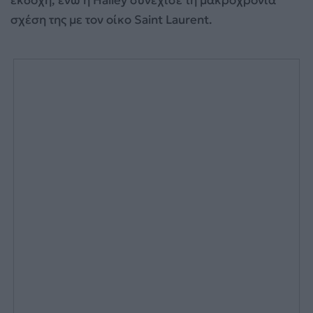
εκδοχή, ενώ η Hailey συνέχισε τη μακροχρόνια
σχέση της με τον οίκο Saint Laurent.