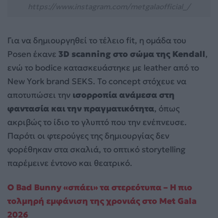
https://www.instagram.com/metgalaofficial_/
Για να δημιουργηθεί το τέλειο fit, η ομάδα του
Posen έκανε
3D scanning στο σώμα της Kendall
,
ενώ το bodice κατασκευάστηκε με leather από το
New York brand SEKS. Το concept στόχευε να
αποτυπώσει την
ισορροπία ανάμεσα στη
φαντασία και την πραγματικότητα
, όπως
ακριβώς το ίδιο το γλυπτό που την ενέπνευσε.
Παρότι οι φτερούγες της δημιουργίας δεν
φορέθηκαν στα σκαλιά, το οπτικό storytelling
παρέμεινε έντονο και θεατρικό.
Ο Bad Bunny «σπάει» τα στερεότυπα – Η πιο
τολμηρή εμφάνιση της χρονιάς στο Met Gala
2026