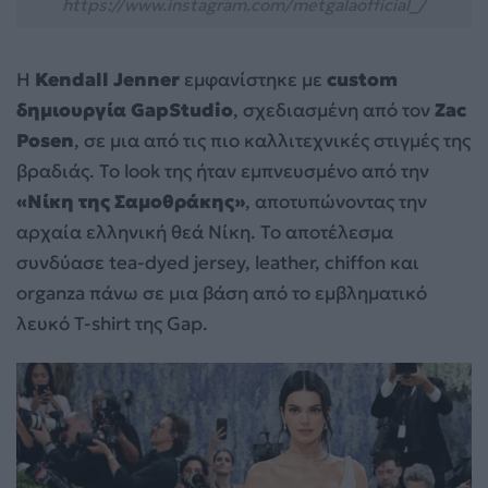
https://www.instagram.com/metgalaofficial_/
Η
Kendall Jenner
εμφανίστηκε με
custom
δημιουργία GapStudio
, σχεδιασμένη από τον
Zac
Posen
, σε μια από τις πιο καλλιτεχνικές στιγμές της
βραδιάς. Το look της ήταν εμπνευσμένο από την
«Νίκη της Σαμοθράκης»
, αποτυπώνοντας την
αρχαία ελληνική θεά Νίκη. Το αποτέλεσμα
συνδύασε tea-dyed jersey, leather, chiffon και
organza πάνω σε μια βάση από το εμβληματικό
λευκό T-shirt της Gap.