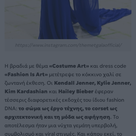
https://www.instagram.com/themetgalaofficial/
Η βραδιά με θέμα
«Costume Art»
και dress code
«Fashion Is Art»
μετέτρεψε το κόκκινο χαλί σε
ζωντανή έκθεση. Οι
Kendall Jenner, Kylie Jenner,
Kim Kardashian
και
Hailey Bieber
έφεραν
τέσσερις διαφορετικές εκδοχές του ίδιου fashion
DNA:
το σώμα ως έργο τέχνης, το corset ως
αρχιτεκτονική και τη μόδα ως αφήγηση
. Το
αποτέλεσμα ήταν μια νύχτα γεμάτη υπερβολή,
συμβολισμό και viral στιγμές. Και κάπου εκεί, το