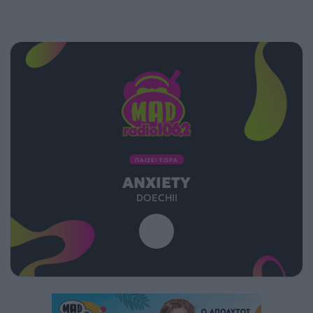
ΠΑΙΖΕΙ ΤΩΡΑ
ANXIETY
DOECHII