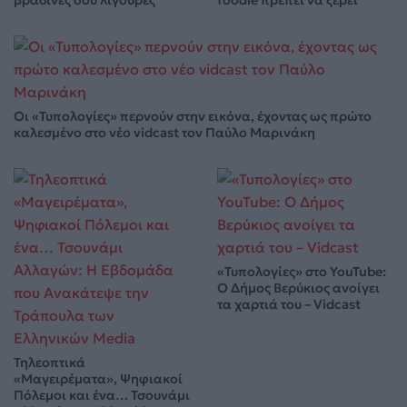
βραδινές σου λιγούρες
foodie πρέπει να ξέρει
Οι «Τυπολογίες» περνούν στην εικόνα, έχοντας ως πρώτο
καλεσμένο στο νέο vidcast τον Παύλο Μαρινάκη
«Τυπολογίες» στο YouTube:
Ο Δήμος Βερύκιος ανοίγει
τα χαρτιά του – Vidcast
Τηλεοπτικά
«Μαγειρέματα», Ψηφιακοί
Πόλεμοι και ένα… Τσουνάμι