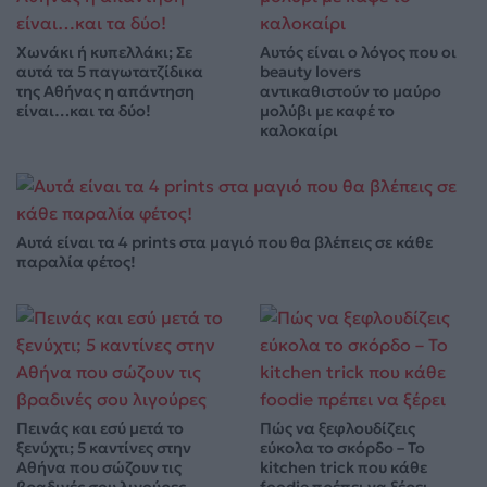
Χωνάκι ή κυπελλάκι; Σε
Αυτός είναι ο λόγος που οι
αυτά τα 5 παγωτατζίδικα
beauty lovers
της Αθήνας η απάντηση
αντικαθιστούν το μαύρο
είναι…και τα δύο!
μολύβι με καφέ το
καλοκαίρι
Αυτά είναι τα 4 prints στα μαγιό που θα βλέπεις σε κάθε
παραλία φέτος!
Πεινάς και εσύ μετά το
Πώς να ξεφλουδίζεις
ξενύχτι; 5 καντίνες στην
εύκολα το σκόρδο – Το
Αθήνα που σώζουν τις
kitchen trick που κάθε