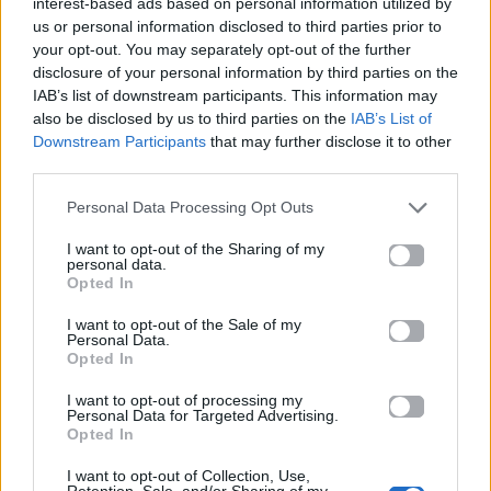
interest-based ads based on personal information utilized by
us or personal information disclosed to third parties prior to
Ο πιο εύκολος τρόπος να κοσκινίσεις αλεύρι
your opt-out. You may separately opt-out of the further
χωρίς ακαταστασία μέσα σε 1 λεπτό
disclosure of your personal information by third parties on the
Η πιο νόστιμη viral τάση του καλοκαιριού –
IAB’s list of downstream participants. This information may
also be disclosed by us to third parties on the
IAB’s List of
Τα «γλυκά φρούτα» που έχουν ξετρελάνει τα
Downstream Participants
that may further disclose it to other
social media
third parties.
Personal Data Processing Opt Outs
Για σχόλια, μηνύματα ή φωτογραφικό υλικό
σχετικά με το
Mad.gr
, επισκεφτείτε μας στο
I want to opt-out of the Sharing of my
personal data.
Facebook
, επικοινωνήστε μέσω
Twitter
ή
Opted In
ακολουθήστε μας στο
Instagram
.
I want to opt-out of the Sale of my
Personal Data.
Hack
κουζίνα
μαχαίρι
Opted In
I want to opt-out of processing my
Ακολουθήστε το
Personal Data for Targeted Advertising.
Mad.gr στο Google
Opted In
News
I want to opt-out of Collection, Use,
Retention, Sale, and/or Sharing of my