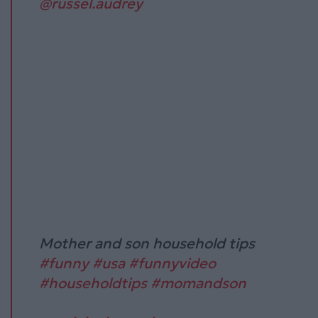
@russel.audrey
Mother and son household tips
#funny
#usa
#funnyvideo
#householdtips
#momandson