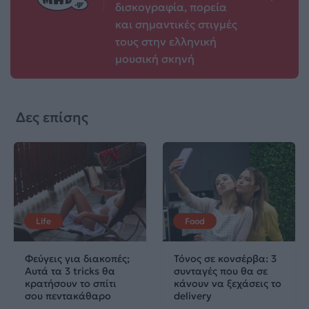
δισκογραφία, πορεία
και σημαντικές στιγμές
τους στην ελληνική
μουσική σκηνή
Δες επίσης
Life
Food
Φεύγεις για διακοπές;
Τόνος σε κονσέρβα: 3
Αυτά τα 3 tricks θα
συνταγές που θα σε
κρατήσουν το σπίτι
κάνουν να ξεχάσεις το
σου πεντακάθαρο
delivery