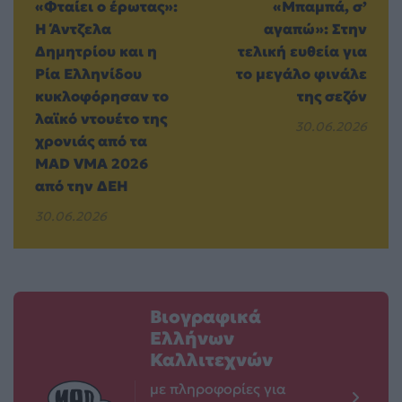
«Φταίει ο έρωτας»:
«Μπαμπά, σ’
Η Άντζελα
αγαπώ»: Στην
Δημητρίου και η
τελική ευθεία για
Ρία Ελληνίδου
το μεγάλο φινάλε
κυκλοφόρησαν το
της σεζόν
λαϊκό ντουέτο της
30.06.2026
χρονιάς από τα
MAD VMA 2026
από την ΔΕΗ
30.06.2026
Βιογραφικά
Ελλήνων
Καλλιτεχνών
με πληροφορίες για