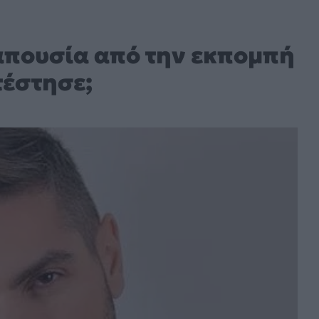
απουσία από την εκπομπή
τέστησε;