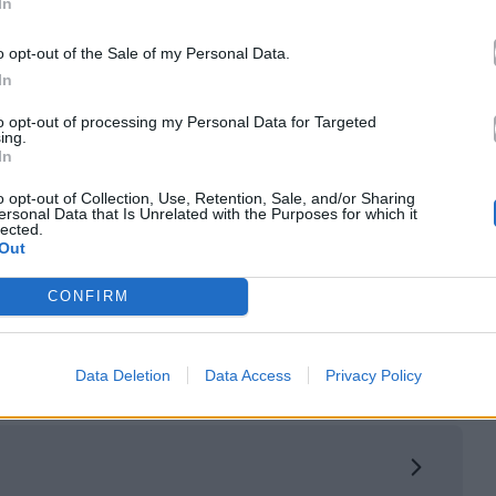
In
o opt-out of the Sale of my Personal Data.
In
to opt-out of processing my Personal Data for Targeted
ing.
κά με το
Mad.gr
, επισκεφτείτε μας στο
Facebook
,
In
το
Instagram
.
o opt-out of Collection, Use, Retention, Sale, and/or Sharing
ersonal Data that Is Unrelated with the Purposes for which it
2
lected.
Out
CONFIRM
Data Deletion
Data Access
Privacy Policy
le News