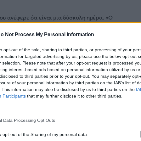
ου ανέφερε ότι είναι μια δύσκολη ημέρα. «Ο
ας γιατί έχασε τη γιαγιά του και είναι σήμερα η
o Not Process My Personal Information
ξανά μαζί μας κανονικά. Είναι η σκέψη μας φυσικά
ηριστικά και όλοι έστειλαν τα συλλυπητήρια τους.
to opt-out of the sale, sharing to third parties, or processing of your per
formation for targeted advertising by us, please use the below opt-out s
r selection. Please note that after your opt-out request is processed y
eing interest-based ads based on personal information utilized by us or
disclosed to third parties prior to your opt-out. You may separately opt-
losure of your personal information by third parties on the IAB’s list of
. This information may also be disclosed by us to third parties on the
IA
Participants
that may further disclose it to other third parties.
l Data Processing Opt Outs
o opt-out of the Sharing of my personal data.