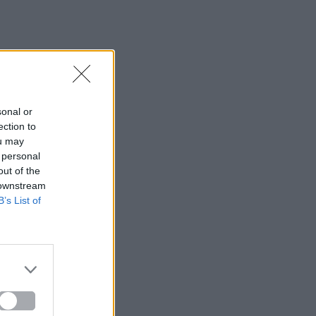
sonal or
ection to
ou may
 personal
out of the
 downstream
B’s List of