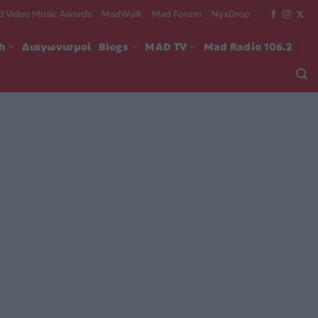
 Video Music Awards
MadWalk
Mad Forum
NyxDrop
ch
Διαγωνισμοί
Blogs
MAD TV
Mad Radio 106.2