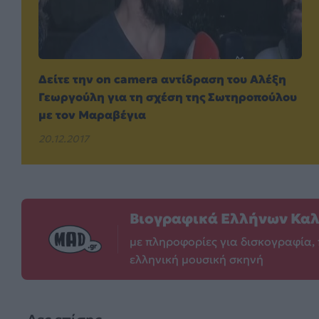
Δείτε την on camera αντίδραση του Αλέξη
Γεωργούλη για τη σχέση της Σωτηροπούλου
με τον Μαραβέγια
20.12.2017
Βιογραφικά Ελλήνων Κα
με πληροφορίες για δισκογραφία, 
ελληνική μουσική σκηνή