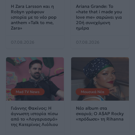
Η Zara Larsson και η
Ariana Grande: Το
Robyn γράφουν
«hate that i made you
ιστορία με το νέο pop
love me» σαρώνει για
anthem «Talk to me,
20ή συνεχόμενη
Zara»
ημέρα
07.08.2026
07.08.2026
Mad TV News
Μουσικά Νέα
Γιάννης Φακίνος: Η
Νέο album στα
άγνωστη ιστορία πίσω
σκαριά; Ο A$AP Rocky
από το «Λογαριασμό»
«πρόδωσε» τη Rihanna
της Κατερίνας Λιόλιου