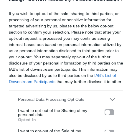
στιγμή που
συνεργασία με τον
περίμεναν οι
Χρήστο Μάστορα
If you wish to opt-out of the sale, sharing to third parties, or
ARMYs έφτασε
που όλοι
processing of your personal or sensitive information for
targeted advertising by us, please use the below opt-out
περιμένουν
08.07.2026
section to confirm your selection. Please note that after your
08.07.2026
opt-out request is processed you may continue seeing
interest-based ads based on personal information utilized by
us or personal information disclosed to third parties prior to
your opt-out. You may separately opt-out of the further
disclosure of your personal information by third parties on the
Βιογραφικά
IAB’s list of downstream participants. This information may
also be disclosed by us to third parties on the
IAB’s List of
Ελλήνων
Downstream Participants
that may further disclose it to other
Καλλιτεχνών
third parties.
με πληροφορίες για
Personal Data Processing Opt Outs
δισκογραφία, πορεία
και σημαντικές στιγμές
I want to opt-out of the Sharing of my
personal data.
τους στην ελληνική
Opted In
μουσική σκηνή
I want to opt-out of the Sale of my