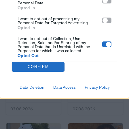
Personal Data.
Opted In
Δες επίσης
I want to opt-out of processing my
Personal Data for Targeted Advertising.
Opted In
I want to opt-out of Collection, Use,
Retention, Sale, and/or Sharing of my
Personal Data that Is Unrelated with the
Purposes for which it was collected.
Opted Out
Μουσικά Νέα
Μουσικά Νέα
CONFIRM
«Συγγνώμη από
«Love sensation»: Η
καρδιάς»: Το μήνυμα
Madonna και η Kylie
της Ανδρομάχης μετά
Minogue κυκλοφορούν
Data Deletion
Data Access
Privacy Policy
την ακύρωση της
το πρώτο τους ντουέτο
συναυλία της
07.08.2026
07.08.2026