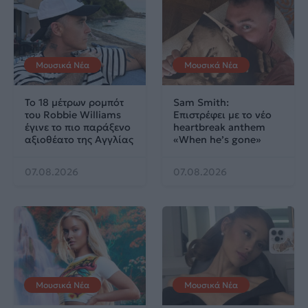
Μουσικά Νέα
Μουσικά Νέα
Το 18 μέτρων ρομπότ
Sam Smith:
του Robbie Williams
Επιστρέφει με το νέο
έγινε το πιο παράξενο
heartbreak anthem
αξιοθέατο της Αγγλίας
«When he’s gone»
07.08.2026
07.08.2026
Μουσικά Νέα
Μουσικά Νέα