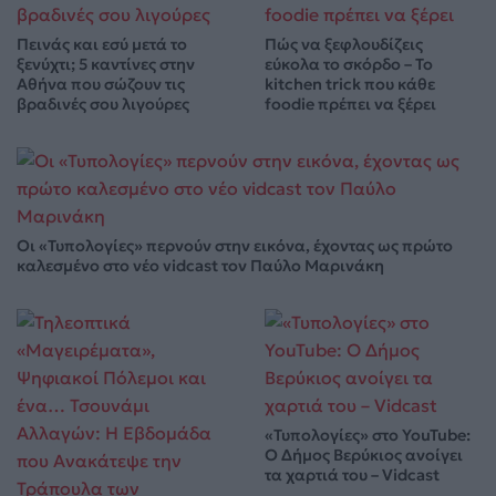
Πεινάς και εσύ μετά το
Πώς να ξεφλουδίζεις
ξενύχτι; 5 καντίνες στην
εύκολα το σκόρδο – Το
Αθήνα που σώζουν τις
kitchen trick που κάθε
βραδινές σου λιγούρες
foodie πρέπει να ξέρει
Οι «Τυπολογίες» περνούν στην εικόνα, έχοντας ως πρώτο
καλεσμένο στο νέο vidcast τον Παύλο Μαρινάκη
«Τυπολογίες» στο YouTube:
Ο Δήμος Βερύκιος ανοίγει
τα χαρτιά του – Vidcast