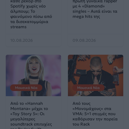
κάθε ρεκόρ στο
πρώτη γυναίκα rapper
Spotify χωρίς νέο
με 4 «Diamond»
άλμπουμ; Το
singles – Αυτά είναι τα
φαινόμενο πίσω από
mega hits της
τα δισεκατομμύρια
streams
10.08.2026
09.08.2026
Μουσικά Νέα
Μουσικά Νέα
Από το «Hannah
Από τους
Montana» μέχρι το
«Μονομάχους» στα
«Toy Story 5»: Οι
VMA: 5+1 στιγμές που
μεγαλύτερες
καθόρισαν την πορεία
soundtrack επιτυχίες
του Rack