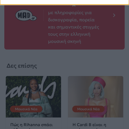
Καλλιτεχνών
με πληροφορίες για
δισκογραφία, πορεία
και σημαντικές στιγμές
τους στην ελληνική
μουσική σκηνή
Δες επίσης
Μουσικά Νέα
Μουσικά Νέα
Πώς η Rihanna σπάει
Η Cardi B είναι η