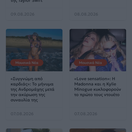
της Taylor Swift
09.08.2026
08.08.2026
Μουσικά Νέα
Μουσικά Νέα
«Συγγνώμη από
«Love sensation»: Η
καρδιάς»: Το μήνυμα
Madonna και η Kylie
της Ανδρομάχης μετά
Minogue κυκλοφορούν
την ακύρωση της
το πρώτο τους ντουέτο
συναυλία της
07.08.2026
07.08.2026