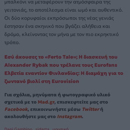
μπαλκόνι να μεταφέρουν την ατμόσφαιρα της
γειτονιάς, το αποτέλεσμα είναι ωμό και αυθεντικό.
Οι δύο κορυφαίοι εκπρόσωποι της νέας γενιάς
έστησαν ένα σκηνικό που βγάζει αλήθεια και
δρόμο, κλείνοντας τον μήνα με τον πιο εκρηκτικό
τρόπο.
Εσύ άκουσες το «Ferto Tale»; Η διασκευή του
Alexander Rybak που τρέλανε τους Eurofans
Ελβετία εναντίον Φινλανδίας: Η διαμάχη για το
ζωντανό βιολί στη Eurovision
Για σχόλια, μηνύματα ή φωτογραφικό υλικό
σχετικά με το
Mad.gr
, επισκεφτείτε μας στο
Facebook
, επικοινωνήστε μέσω
Twitter
ή
ακολουθήστε μας στο
Instagram
.
Dani Gambino
sidarta
μουσική