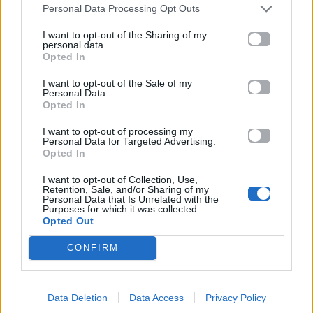
Personal Data Processing Opt Outs
I want to opt-out of the Sharing of my
personal data.
Opted In
I want to opt-out of the Sale of my
Personal Data.
GNTM 7: Η Μπέττυ
«Να κυνηγάς το
Opted In
Μαγγίρα μπαίνει
φως» – Το
I want to opt-out of processing my
στην κριτική
«ευχαριστώ» της
Personal Data for Targeted Advertising.
επιτροπή και
Δανάης Μπάρκα
Opted In
αλλάζει τα
στο κοινό της
I want to opt-out of Collection, Use,
δεδομένα
Retention, Sale, and/or Sharing of my
08.05.2026
Personal Data that Is Unrelated with the
08.05.2026
Purposes for which it was collected.
Opted Out
CONFIRM
Βιογραφικά
Data Deletion
Data Access
Privacy Policy
Ελλήνων