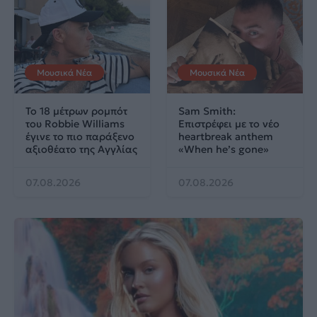
Μουσικά Νέα
Μουσικά Νέα
Το 18 μέτρων ρομπότ
Sam Smith:
του Robbie Williams
Επιστρέφει με το νέο
έγινε το πιο παράξενο
heartbreak anthem
αξιοθέατο της Αγγλίας
«When he’s gone»
07.08.2026
07.08.2026