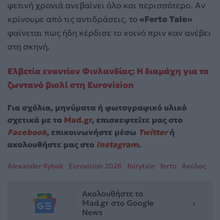
φετινή χρονιά ανεβαίνει όλο και περισσότερο. Αν
κρίνουμε από τις αντιδράσεις, το
«Ferto Tale»
φαίνεται πως ήδη κέρδισε το κοινό πριν καν ανέβει
στη σκηνή.
Ελβετία εναντίον Φινλανδίας: Η διαμάχη για το
ζωντανό βιολί στη Eurovision
Για σχόλια, μηνύματα ή φωτογραφικό υλικό
σχετικά με το
Mad.gr
, επισκεφτείτε μας στο
Facebook
, επικοινωνήστε μέσω
Twitter
ή
ακολουθήστε μας στο
Instagram
.
Alexander Rybak
Eurovision 2026
fairytale
ferto
Ακύλας
Ακολουθήστε το
Mad.gr στο Google
News