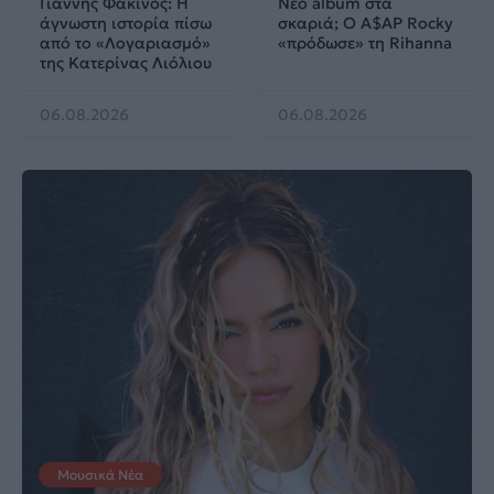
Γιάννης Φακίνος: Η
Νέο album στα
άγνωστη ιστορία πίσω
σκαριά; Ο A$AP Rocky
από το «Λογαριασμό»
«πρόδωσε» τη Rihanna
της Κατερίνας Λιόλιου
06.08.2026
06.08.2026
Μουσικά Νέα