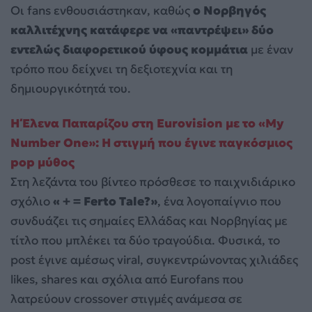
Οι fans ενθουσιάστηκαν, καθώς
ο Νορβηγός
καλλιτέχνης κατάφερε να «παντρέψει» δύο
εντελώς διαφορετικού ύφους κομμάτια
με έναν
τρόπο που δείχνει τη δεξιοτεχνία και τη
δημιουργικότητά του.
Η Έλενα Παπαρίζου στη Eurovision με το «My
Number One»: Η στιγμή που έγινε παγκόσμιος
pop μύθος
Στη λεζάντα του βίντεο πρόσθεσε το παιχνιδιάρικο
σχόλιο
« + = Ferto Tale?»
, ένα λογοπαίγνιο που
συνδυάζει τις σημαίες Ελλάδας και Νορβηγίας με
τίτλο που μπλέκει τα δύο τραγούδια. Φυσικά, το
post έγινε αμέσως viral, συγκεντρώνοντας χιλιάδες
likes, shares και σχόλια από Eurofans που
λατρεύουν crossover στιγμές ανάμεσα σε