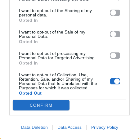
Από τα νυχτερινά
Ο Λάκης Γαβαλάς
I want to opt-out of the Sharing of my
personal data.
live στην κουζίνα
στο νέο GNTM και
Opted In
του Αγίου Όρους –
ήδη όλοι
I want to opt-out of the Sale of my
Το βίντεο του
περιμένουν τις πιο
Personal Data.
Γιώργου
viral ατάκες της
Opted In
Μαζωνάκη που
σεζόν
I want to opt-out of processing my
συζητιέται
Personal Data for Targeted Advertising.
08.05.2026
Opted In
08.05.2026
I want to opt-out of Collection, Use,
Retention, Sale, and/or Sharing of my
Personal Data that Is Unrelated with the
Purposes for which it was collected.
Opted Out
Βιογραφικά
CONFIRM
Ελλήνων
Καλλιτεχνών
με πληροφορίες για
Data Deletion
Data Access
Privacy Policy
δισκογραφία, πορεία