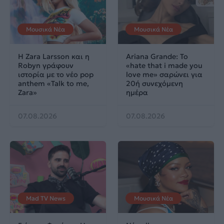
Μουσικά Νέα
Μουσικά Νέα
Η Zara Larsson και η
Ariana Grande: Το
Robyn γράφουν
«hate that i made you
ιστορία με το νέο pop
love me» σαρώνει για
anthem «Talk to me,
20ή συνεχόμενη
Zara»
ημέρα
07.08.2026
07.08.2026
Mad TV News
Μουσικά Νέα