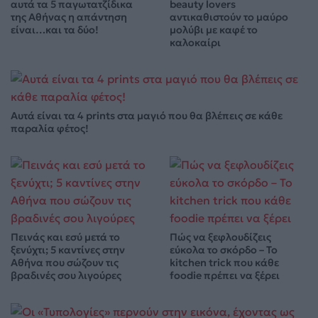
αυτά τα 5 παγωτατζίδικα
beauty lovers
της Αθήνας η απάντηση
αντικαθιστούν το μαύρο
είναι…και τα δύο!
μολύβι με καφέ το
καλοκαίρι
Αυτά είναι τα 4 prints στα μαγιό που θα βλέπεις σε κάθε
παραλία φέτος!
Πεινάς και εσύ μετά το
Πώς να ξεφλουδίζεις
ξενύχτι; 5 καντίνες στην
εύκολα το σκόρδο – Το
Αθήνα που σώζουν τις
kitchen trick που κάθε
βραδινές σου λιγούρες
foodie πρέπει να ξέρει