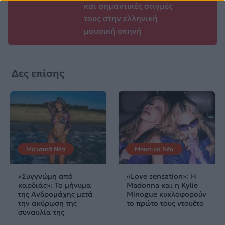
και σημαντικές στιγμές
τους στην ελληνική
μουσική σκηνή
Δες επίσης
Μουσικά Νέα
Μουσικά Νέα
«Συγγνώμη από
«Love sensation»: Η
καρδιάς»: Το μήνυμα
Madonna και η Kylie
της Ανδρομάχης μετά
Minogue κυκλοφορούν
την ακύρωση της
το πρώτο τους ντουέτο
συναυλία της