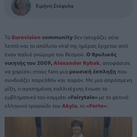
Ειρήνη Στόφυλα
Το
Eurovision
community
δεν ησυχάζει ούτε
λεπτό και το απόλυτο viral της ημέρας έρχεται από
έναν παλιό γνώριμο του θεσμού.
Ο θρυλικός
νικητής του 2009,
Alexander Rybak
, αποφάσισε
να χαρίσει στους fans μια
μουσική έκπληξη
που
συνδυάζει παρελθόν και παρόν. Με μια απρόσμενη
μίξη, ο αγαπημένος καλλιτέχνης ένωσε το
εμβληματικό του κομμάτι
«Fairytale»
με το φετινό
ελληνικό τραγούδι του
Akyla
, το
«Ferto»
.