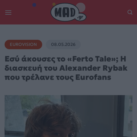
Skip
to
content
EUROVISION
08.05.2026
Εσύ άκουσες το «Ferto Tale»; Η
διασκευή του Alexander Rybak
που τρέλανε τους Eurofans