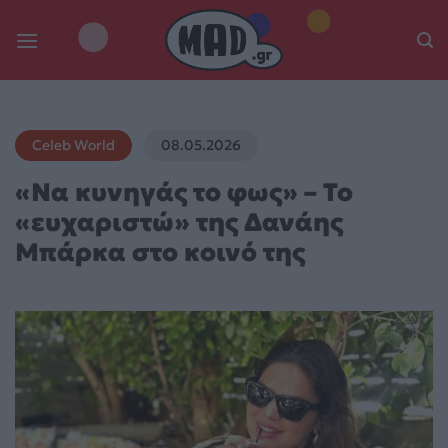
Skip
to
content
Celeb World
08.05.2026
«Να κυνηγάς το φως» – Το
«ευχαριστώ» της Δανάης
Μπάρκα στο κοινό της