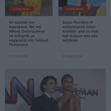
Celeb News
Celeb News
Αν αγαπάς την
Δώρα Παντέλη: Η
περιπέτεια, δες την
καλοκαιρινή «καρτ
Αθηνά Οικονομάκου
ποστάλ» από το νησί
να κολυμπά με
των ανέμων που μάς
καρχαρίες στη Γαλλική
ταξιδεύει
Πολυνησία
07.08.2026
07.08.2026