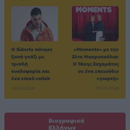
Ο Sidarta πάτησε
«Moments» με την
ξανά γκάζι με
Ζέτα Μακρυπούλια:
τριπλή
Ο Τάκης Ζαχαράτος
κυκλοφορία και
σε ένα επεισόδιο
ένα επικό collab
«γιορτή»
08.05.2026
08.05.2026
Βιογραφικά
Ελλήνων