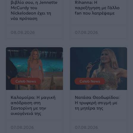
βιβλίο σου, η Jennette
Rihanna: Η
McCurdy του
παρεξήγηση με Γάλλο
Nickelodeon έχει τη
fan που λατρέψαμε
νέα πρόταση
08.08.2026
07.08.2026
Celeb News
Celeb News
Καλομοίρα: Η μαγική
Νατάσα Θεοδωρίδου:
απόδραση στη
Η τρυφερή στιγμή με
Σαντορίνη με την
τη μητέρα της
οικογένειά της
07.08.2026
07.08.2026