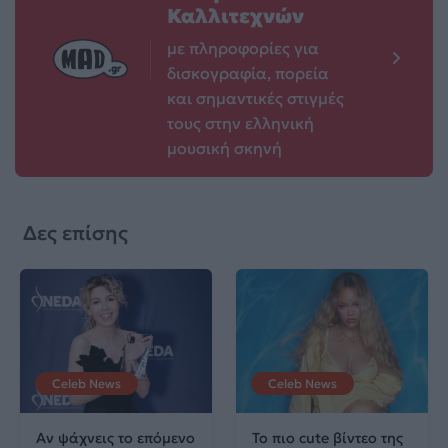
Καλλιτεχνών
με πληροφορίες για
δισκογραφία, πορεία
και σημαντικές στιγμές
τους στην ελληνική
μουσική σκηνή
Δες επίσης
Celeb News
Celeb News
Αν ψάχνεις το επόμενο
Το πιο cute βίντεο της