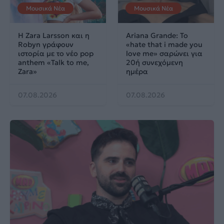
Μουσικά Νέα
Μουσικά Νέα
Η Zara Larsson και η
Ariana Grande: Το
Robyn γράφουν
«hate that i made you
ιστορία με το νέο pop
love me» σαρώνει για
anthem «Talk to me,
20ή συνεχόμενη
Zara»
ημέρα
07.08.2026
07.08.2026