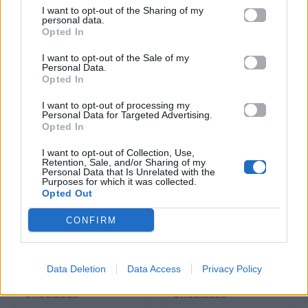
μεγαλύτερες
καθόρισαν την πορεία
I want to opt-out of the Sharing of my
soundtrack επιτυχίες
του Rack
personal data.
της Taylor Swift
Opted In
I want to opt-out of the Sale of my
09.08.2026
08.08.2026
Personal Data.
Opted In
I want to opt-out of processing my
Personal Data for Targeted Advertising.
Opted In
I want to opt-out of Collection, Use,
Retention, Sale, and/or Sharing of my
Personal Data that Is Unrelated with the
Μουσικά Νέα
Μουσικά Νέα
Purposes for which it was collected.
Opted Out
«Συγγνώμη από
«Love sensation»: Η
CONFIRM
καρδιάς»: Το μήνυμα
Madonna και η Kylie
της Ανδρομάχης μετά
Minogue κυκλοφορούν
την ακύρωση της
το πρώτο τους ντουέτο
συναυλία της
Data Deletion
Data Access
Privacy Policy
07.08.2026
07.08.2026