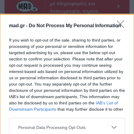
με πληροφορίες για
δισκογραφία, πορεία
και σημαντικές στιγμές
τους στην ελληνική
mad.gr -
Do Not Process My Personal Information
μουσική σκηνή
If you wish to opt-out of the sale, sharing to third parties, or
processing of your personal or sensitive information for
targeted advertising by us, please use the below opt-out
Δες επίσης
section to confirm your selection. Please note that after your
opt-out request is processed you may continue seeing
interest-based ads based on personal information utilized by
us or personal information disclosed to third parties prior to
your opt-out. You may separately opt-out of the further
disclosure of your personal information by third parties on the
IAB’s list of downstream participants. This information may
also be disclosed by us to third parties on the
IAB’s List of
Μουσικά Νέα
Μουσικά Νέα
Downstream Participants
that may further disclose it to other
third parties.
Από το «Hannah
Από τους
Montana» μέχρι το
«Μονομάχους» στα
Personal Data Processing Opt Outs
«Toy Story 5»: Οι
VMA: 5+1 στιγμές που