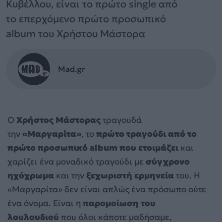
Κυβέλλου, είναι το πρώτο single από
το επερχόμενο πρώτο προσωπικό
album του Χρήστου Μάστορα
Mad.gr
Ο
Χρήστος Μάστορας
τραγουδά
την
«Μαργαρίτα»
, το
πρώτο τραγούδι από το
πρώτο προσωπικό album
που ετοιμάζει
και
χαρίζει ένα μοναδικό τραγούδι με
σύγχρονο
ηχόχρωμα
και την
ξεχωριστή ερμηνεία
του. Η
«Μαργαρίτα» δεν είναι απλώς ένα πρόσωπο ούτε
ένα όνομα. Είναι η
παρομοίωση του
λουλουδιού
που όλοι κάποτε μαδήσαμε,