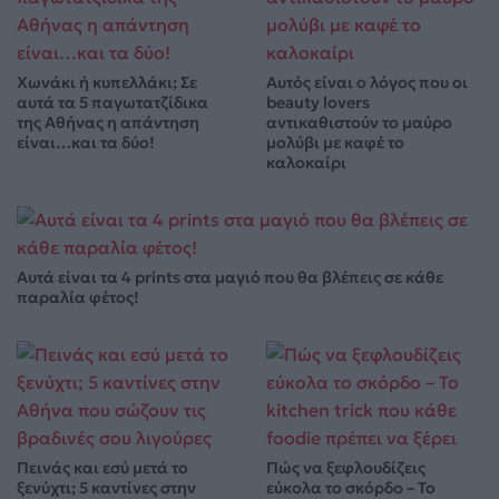
Χωνάκι ή κυπελλάκι; Σε
Αυτός είναι ο λόγος που οι
αυτά τα 5 παγωτατζίδικα
beauty lovers
της Αθήνας η απάντηση
αντικαθιστούν το μαύρο
είναι…και τα δύο!
μολύβι με καφέ το
καλοκαίρι
Αυτά είναι τα 4 prints στα μαγιό που θα βλέπεις σε κάθε
παραλία φέτος!
Πεινάς και εσύ μετά το
Πώς να ξεφλουδίζεις
ξενύχτι; 5 καντίνες στην
εύκολα το σκόρδο – Το