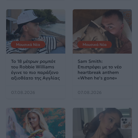
Μουσικά Νέα
Μουσικά Νέα
Το 18 μέτρων ρομπότ
Sam Smith:
του Robbie Williams
Επιστρέφει με το νέο
έγινε το πιο παράξενο
heartbreak anthem
αξιοθέατο της Αγγλίας
«When he’s gone»
07.08.2026
07.08.2026