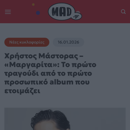
Skip
to
content
Νέες κυκλοφορίες
16.01.2026
Χρήστος Μάστορας –
«Μαργαρίτα»: Το πρώτο
τραγούδι από το πρώτο
προσωπικό album που
ετοιμάζει