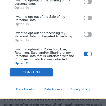
I want to opt-out of the Sharing of my
personal data.
Opted In
I want to opt-out of the Sale of my
Personal Data.
Opted In
I want to opt-out of processing my
Personal Data for Targeted Advertising.
Opted In
I want to opt-out of Collection, Use,
Retention, Sale, and/or Sharing of my
Personal Data that Is Unrelated with the
6. Χρήστος Μάστορας – «Someone Like You»
Purposes for which it was collected.
(MAD VMA 2012)
Opted Out
Και φτάνουμε στην +1 στιγμή, αυτή που ίσως άγγιξε
CONFIRM
τις πιο ευαίσθητες χορδές μας. Η ερμηνεία του
«Someone Like You» της Adele ήταν απλά
Data Deletion
Data Access
Privacy Policy
συγκλονιστική. Με μόνο ένα πιάνο και τη φωνή του,
ο Χρήστος Μάστορας κατάφερε να μεταδώσει όλο
το συναίσθημα του τραγουδιού, αφήνοντας το κοινό