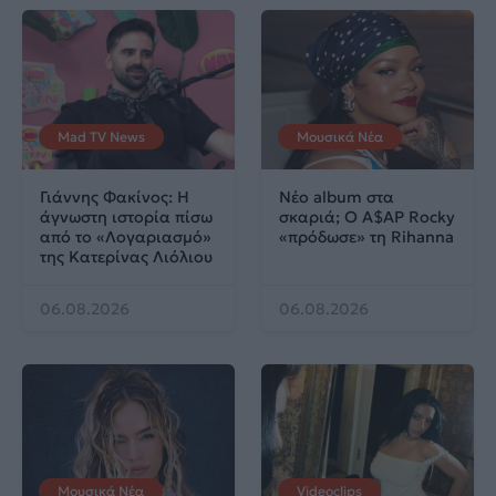
Mad TV News
Μουσικά Νέα
Γιάννης Φακίνος: Η
Νέο album στα
άγνωστη ιστορία πίσω
σκαριά; Ο A$AP Rocky
από το «Λογαριασμό»
«πρόδωσε» τη Rihanna
της Κατερίνας Λιόλιου
06.08.2026
06.08.2026
Μουσικά Νέα
Videoclips