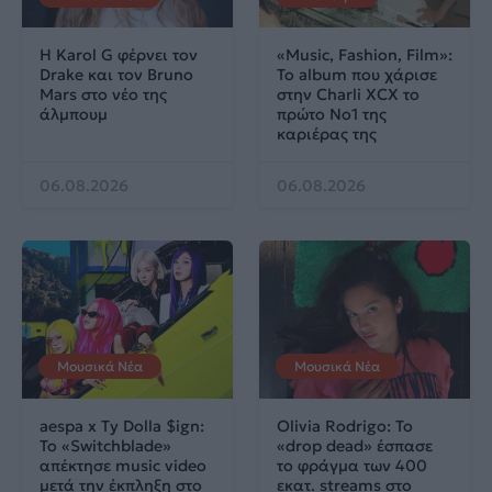
Η Karol G φέρνει τον
«Music, Fashion, Film»:
Drake και τον Bruno
Το album που χάρισε
Mars στο νέο της
στην Charli XCX το
άλμπουμ
πρώτο No1 της
καριέρας της
06.08.2026
06.08.2026
Μουσικά Νέα
Μουσικά Νέα
aespa x Ty Dolla $ign:
Olivia Rodrigo: To
Το «Switchblade»
«drop dead» έσπασε
απέκτησε music video
το φράγμα των 400
μετά την έκπληξη στο
εκατ. streams στο