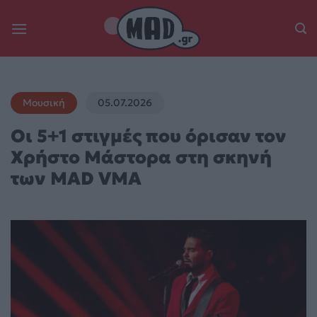
Skip
to
content
Μουσική
05.07.2026
Οι 5+1 στιγμές που όρισαν τον
Χρήστο Μάστορα στη σκηνή
των MAD VMA