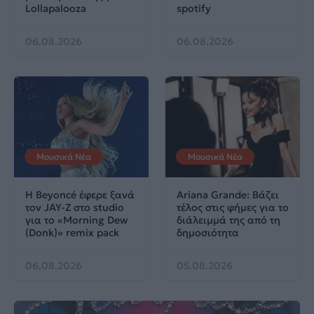
Lollapalooza
spotify
06.08.2026
06.08.2026
Μουσικά Νέα
Μουσικά Νέα
Η Beyoncé έφερε ξανά
Ariana Grande: Βάζει
τον JAY-Z στο studio
τέλος στις φήμες για το
για το «Morning Dew
διάλειμμά της από τη
(Donk)» remix pack
δημοσιότητα
06.08.2026
05.08.2026