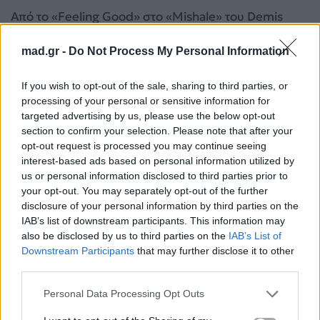
Από το «Feeling Good» στο «Mishale» του Demis
Roussos, ο Χρήστος Μάστορας έδειξε για άλλη μια
mad.gr -
Do Not Process My Personal Information
φορά την ευελιξία του. Αυτή η διασκευή ήταν μια
ωδή στην ελληνική μουσική ιστορία, αλλά με μια
If you wish to opt-out of the sale, sharing to third parties, or
σύγχρονη, φρέσκια ματιά. Ο τρόπος που
processing of your personal or sensitive information for
προσέγγισε το τραγούδι, με σεβασμό στην
targeted advertising by us, please use the below opt-out
section to confirm your selection. Please note that after your
πρωτότυπη εκτέλεση αλλά και με το δικό του
opt-out request is processed you may continue seeing
προσωπικό στυλ, ήταν εντυπωσιακός. Ήταν μια
interest-based ads based on personal information utilized by
στιγμή που έδειξε ότι ο Χρήστος δεν φοβάται να
us or personal information disclosed to third parties prior to
your opt-out. You may separately opt-out of the further
πειραματιστεί και να φέρει στο φως τραγούδια που
disclosure of your personal information by third parties on the
ίσως να μην περίμενες να ακούσεις από αυτόν.
IAB’s list of downstream participants. This information may
also be disclosed by us to third parties on the
IAB’s List of
Downstream Participants
that may further disclose it to other
third parties.
Personal Data Processing Opt Outs