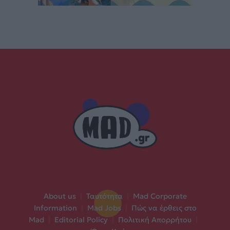
About us
|
Ταυτότητα
|
Mad Corporate
Information
|
Mad Jobs
|
Πώς να έρθεις στο
Mad
|
Editorial Policy
|
Πολιτική Απορρήτου
|