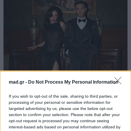
mad.gr -
Do Not Process My Personal Information
News
If you wish to opt-out of the sale, sharing to third parties, or
ΜΕΛΙSSES – Ελένη Φουρέιρα: Το επικό
processing of your personal or sensitive information for
video για τη συνεργασία τους
targeted advertising by us, please use the below opt-out
section to confirm your selection. Please note that after your
opt-out request is processed you may continue seeing
22.11.2024
interest-based ads based on personal information utilized by