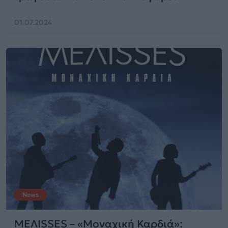
01.07.2024
News
MEΛΙSSES – «Μοναχική Καρδιά»: