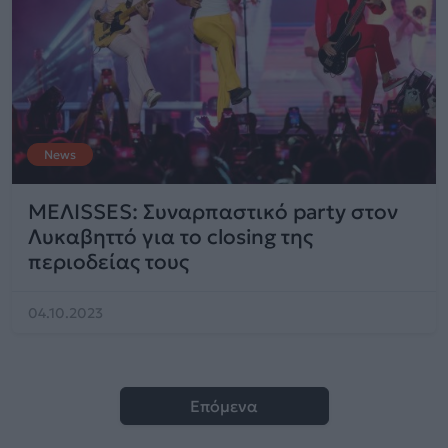
News
ΜΕΛΙSSES: Συναρπαστικό party στον
Λυκαβηττό για το closing της
περιοδείας τους
04.10.2023
Επόμενα