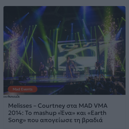
Mad Events
Melisses – Courtney στα MAD VMA
2014: Το mashup «Ένα» και «Earth
Song» που απογείωσε τη βραδιά