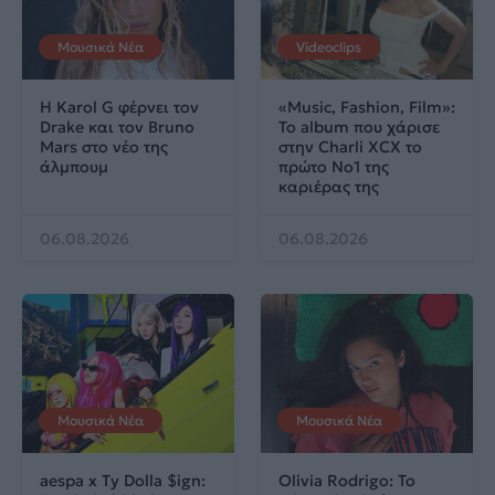
Μουσικά Νέα
Videoclips
Η Karol G φέρνει τον
«Music, Fashion, Film»:
Drake και τον Bruno
Το album που χάρισε
Mars στο νέο της
στην Charli XCX το
άλμπουμ
πρώτο No1 της
καριέρας της
06.08.2026
06.08.2026
Μουσικά Νέα
Μουσικά Νέα
aespa x Ty Dolla $ign:
Olivia Rodrigo: To