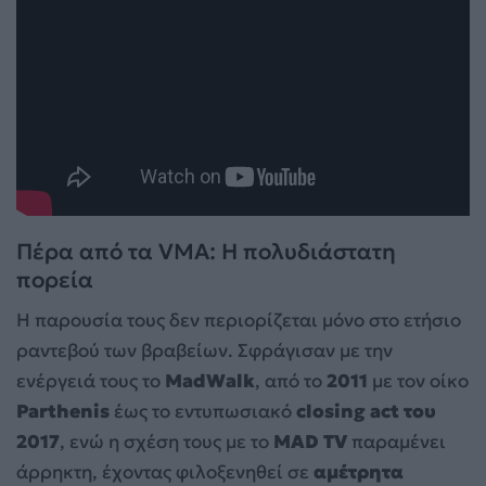
Πέρα από τα VMA: Η πολυδιάστατη
πορεία
Η παρουσία τους δεν περιορίζεται μόνο στο ετήσιο
ραντεβού των βραβείων. Σφράγισαν με την
ενέργειά τους το
MadWalk
, από το
2011
με τον οίκο
Parthenis
έως το εντυπωσιακό
closing act του
2017
, ενώ η σχέση τους με το
MAD TV
παραμένει
άρρηκτη, έχοντας φιλοξενηθεί σε
αμέτρητα