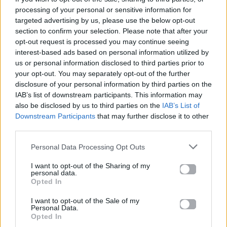
processing of your personal or sensitive information for
targeted advertising by us, please use the below opt-out
Μοιράσου αυτό το άρθρο
section to confirm your selection. Please note that after your
opt-out request is processed you may continue seeing
interest-based ads based on personal information utilized by
us or personal information disclosed to third parties prior to
your opt-out. You may separately opt-out of the further
disclosure of your personal information by third parties on the
IAB’s list of downstream participants. This information may
Προηγούμενο
Επόμενο
also be disclosed by us to third parties on the
IAB’s List of
Downstream Participants
that may further disclose it to other
third parties.
Personal Data Processing Opt Outs
I want to opt-out of the Sharing of my
personal data.
Opted In
Brown is the new
Millie Bobby
I want to opt-out of the Sale of my
black: Η γήινη
Brown: Η γρήγορη
Personal Data.
Opted In
τάση στα μαγιό
«πριγκιπική»