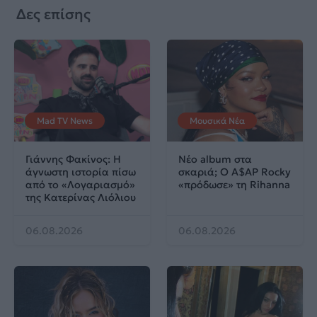
Δες επίσης
Mad TV News
Μουσικά Νέα
Γιάννης Φακίνος: Η
Νέο album στα
άγνωστη ιστορία πίσω
σκαριά; Ο A$AP Rocky
από το «Λογαριασμό»
«πρόδωσε» τη Rihanna
της Κατερίνας Λιόλιου
06.08.2026
06.08.2026