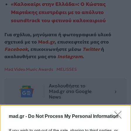
«Καλοκαίρι στην Eλλάδα»: Ο Κώστας
Μαρτάκης επιστρέφει με το απόλυτο
soundtrack του φετινού καλοκαιριού
Για σχόλια, μηνύματα ή φωτογραφικό υλικό
σχετικά με το
Mad.gr
, επισκεφτείτε μας στο
Facebook
, επικοινωνήστε μέσω
Twitter
ή
ακολουθήστε μας στο
Instagram
.
Mad Video Music Awards
MELISSES
Ακολουθήστε το
Mad.gr στο Google
News
Ακολουθήστε το
mad.gr -
Do Not Process My Personal Information
Mad.gr στο MSN
If you wish to opt-out of the sale, sharing to third parties, or