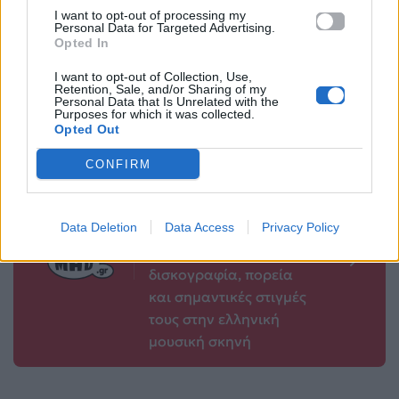
που ταιριάζει σε
πλεξούδα που θα
I want to opt-out of processing my
όλες τις
σε σώσει φέτος το
Personal Data for Targeted Advertising.
Opted In
επιδερμίδες
καλοκαίρι
I want to opt-out of Collection, Use,
01.07.2026
01.07.2026
Retention, Sale, and/or Sharing of my
Personal Data that Is Unrelated with the
Purposes for which it was collected.
Opted Out
CONFIRM
Βιογραφικά
Ελλήνων
Καλλιτεχνών
Data Deletion
Data Access
Privacy Policy
με πληροφορίες για
δισκογραφία, πορεία
και σημαντικές στιγμές
τους στην ελληνική
μουσική σκηνή