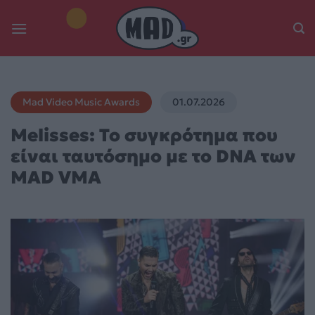
Skip
to
content
Mad Video Music Awards
01.07.2026
Melisses: Το συγκρότημα που
είναι ταυτόσημο με το DNA των
MAD VMA