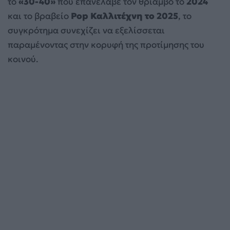
το
«30-40»
που επανέλαβε τον θρίαμβο το
2024
και το βραβείο
Pop Καλλιτέχνη το 2025
, το
συγκρότημα συνεχίζει να εξελίσσεται
παραμένοντας στην κορυφή της προτίμησης του
κοινού.