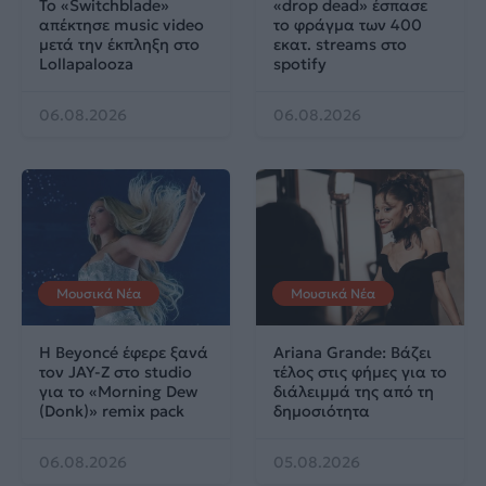
Το «Switchblade»
«drop dead» έσπασε
απέκτησε music video
το φράγμα των 400
μετά την έκπληξη στο
εκατ. streams στο
Lollapalooza
spotify
06.08.2026
06.08.2026
Μουσικά Νέα
Μουσικά Νέα
Η Beyoncé έφερε ξανά
Ariana Grande: Βάζει
τον JAY-Z στο studio
τέλος στις φήμες για το
για το «Morning Dew
διάλειμμά της από τη
(Donk)» remix pack
δημοσιότητα
06.08.2026
05.08.2026