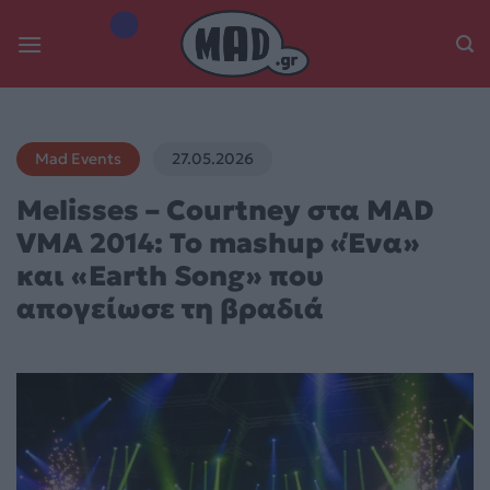
Skip
to
content
Mad Events
27.05.2026
Melisses – Courtney στα MAD
VMA 2014: Το mashup «Ένα»
και «Earth Song» που
απογείωσε τη βραδιά