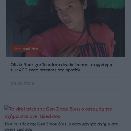
Μουσικά Νέα
Olivia Rodrigo: To «drop dead» έσπασε το φράγμα
των 400 εκατ. streams στο spotify
06.08.2026
Το viral trick της Gen Z που δίνει ακαταμάχητο σχήμα στα
oversized σου