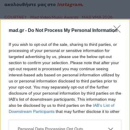
ακολουθήστε μας στο
Instagram
.
COURTNEY
Mad Video Music Awards
MAD VMA 2026
MELISSES
mad.gr -
Do Not Process My Personal Information
Ακολουθήστε το
If you wish to opt-out of the sale, sharing to third parties, or
Mad.gr στο Google
News
processing of your personal or sensitive information for
targeted advertising by us, please use the below opt-out
section to confirm your selection. Please note that after your
Ακολουθήστε το
opt-out request is processed you may continue seeing
Mad.gr στο MSN
interest-based ads based on personal information utilized by
us or personal information disclosed to third parties prior to
your opt-out. You may separately opt-out of the further
disclosure of your personal information by third parties on the
Μοιράσου αυτό το άρθρο
IAB’s list of downstream participants. This information may
also be disclosed by us to third parties on the
IAB’s List of
Downstream Participants
that may further disclose it to other
third parties.
Personal Data Processing Opt Outs