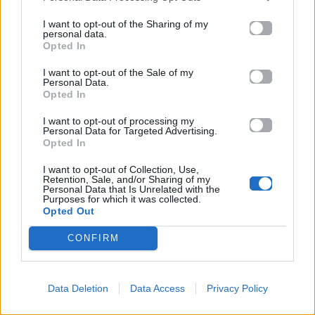
I want to opt-out of the Sharing of my
Προηγούμενο
Επόμενο
personal data.
Opted In
I want to opt-out of the Sale of my
Personal Data.
Opted In
I want to opt-out of processing my
Personal Data for Targeted Advertising.
Opted In
Η Bella Hadid
Ο Ricky Martin
I want to opt-out of Collection, Use,
ορίζει τις flip-flops
επιστρέφει στο
Retention, Sale, and/or Sharing of my
Personal Data that Is Unrelated with the
ως την απόλυτη
Ηνωμένο Βασίλειο
Purposes for which it was collected.
τάση του
μετά από 10 χρόνια
Opted Out
καλοκαιριού
στο HeritageLive
CONFIRM
Festival
27.05.2026
27.05.2026
Data Deletion
Data Access
Privacy Policy