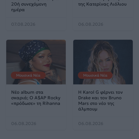
20ή συνεχόμενη
της Κατερίνας Λιόλιου
ημέρα
07.08.2026
06.08.2026
Μουσικά Νέα
Μουσικά Νέα
Νέο album στα
Η Karol G φέρνει τον
σκαριά; Ο A$AP Rocky
Drake και τον Bruno
«πρόδωσε» τη Rihanna
Mars στο νέο της
άλμπουμ
06.08.2026
06.08.2026