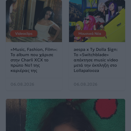
Videoclips
Μουσικά Νέα
«Music, Fashion, Film»:
aespa x Ty Dolla $ign:
Το album που χάρισε
Το «Switchblade»
στην Charli XCX το
απέκτησε music video
πρώτο No1 της
μετά την έκπληξη στο
καριέρας της
Lollapalooza
06.08.2026
06.08.2026