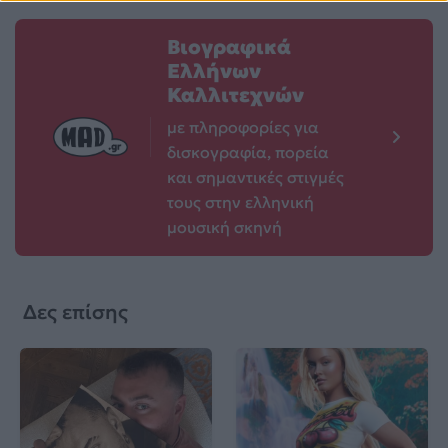
Βιογραφικά
Ελλήνων
Καλλιτεχνών
με πληροφορίες για
δισκογραφία, πορεία
και σημαντικές στιγμές
τους στην ελληνική
μουσική σκηνή
Δες επίσης