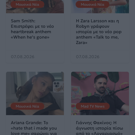
Μουσικά Νέα
Μουσικά Νέα
Sam Smith:
Η Zara Larsson και η
Επιστρέφει με το νέο
Robyn γράφουν
heartbreak anthem
ιστορία με το νέο pop
«When he’s gone»
anthem «Talk to me,
Zara»
07.08.2026
07.08.2026
Μουσικά Νέα
Mad TV News
Ariana Grande: Το
Γιάννης Φακίνος: Η
«hate that i made you
άγνωστη ιστορία πίσω
love me» σαρώνει για
από το «Λογαριασμό»