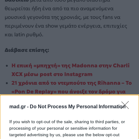
θεωρείται ήδη ένα από τα πιο αναμενόμενα
μουσικά γεγονότα της χρονιάς, με τους fans να
περιμένουν ένα show γεμάτο ενέργεια, επιτυχίες
και latin ρυθμό.
Διάβασε επίσης:
Η επική «μπηχτή» της Madonna στην Charli
XCX μέσω post στο Instagram
21 χρόνια από το ντεμπούτο της Rihanna – Το
«Pon De Replay» που άνοιξε τον δρόμο για
την κορυφή
mad.gr -
Do Not Process My Personal Information
Για σχόλια, μηνύματα ή φωτογραφικό υλικό
If you wish to opt-out of the sale, sharing to third parties, or
σχετικά με το
Mad.gr
, επισκεφτείτε μας στο
processing of your personal or sensitive information for
Facebook
, επικοινωνήστε μέσω
Twitter
ή
targeted advertising by us, please use the below opt-out
ακολουθήστε μας στο
Instagram
.