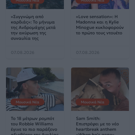
Μουσικά Νέα
Μουσικά Νέα
«Συγγνώμη από
«Love sensation»: Η
καρδιάς»: Το μήνυμα
Madonna και η Kylie
της Ανδρομάχης μετά
Minogue κυκλοφορούν
την ακύρωση της
το πρώτο τους ντουέτο
συναυλία της
07.08.2026
07.08.2026
Μουσικά Νέα
Μουσικά Νέα
Το 18 μέτρων ρομπότ
Sam Smith:
του Robbie Williams
Επιστρέφει με το νέο
έγινε το πιο παράξενο
heartbreak anthem
αξιοθέατο της Αγγλίας
«When he’s gone»