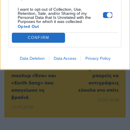
Προηγούμενο
Επόμενο
I want to opt-out of Collection, Use,
Retention, Sale, and/or Sharing of my
Personal Data that Is Unrelated with the
Purposes for which it was collected.
Opted Out
CONFIRM
Melisses –
Το καλοκαιρινό
Data Deletion
Data Access
Privacy Policy
Courtney στα MAD
μανικιούρ της
VMA 2014: Το
Hailey Bieber που
mashup «Ένα» και
μπορείς να
«Earth Song» που
αντιγράψεις
απογείωσε τη
εύκολα στο σπίτι
βραδιά
27.05.2026
27.05.2026