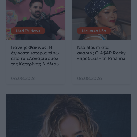
Mad TV News
Μουσικά Νέα
Γιάννης Φακίνος: Η
Νέο album στα
άγνωστη ιστορία πίσω
σκαριά; Ο A$AP Rocky
από το «Λογαριασμό»
«πρόδωσε» τη Rihanna
της Κατερίνας Λιόλιου
06.08.2026
06.08.2026