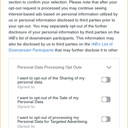
section to confirm your selection. Please note that after your
opt-out request is processed you may continue seeing
RICKY MARTIN
Ηνωμένο Βασίλειο
ΣΥΝΑΥΛΙΑ
interest-based ads based on personal information utilized by
us or personal information disclosed to third parties prior to
your opt-out. You may separately opt-out of the further
Ακολουθήστε το
disclosure of your personal information by third parties on the
Mad.gr στο Google
IAB’s list of downstream participants. This information may
News
also be disclosed by us to third parties on the
IAB’s List of
Downstream Participants
that may further disclose it to other
Ακολουθήστε το
third parties.
Mad.gr στο MSN
Personal Data Processing Opt Outs
I want to opt-out of the Sharing of my
personal data.
Μοιράσου αυτό το άρθρο
Opted In
I want to opt-out of the Sale of my
Personal Data.
Opted In
I want to opt-out of processing my
Personal Data for Targeted Advertising.
Opted In