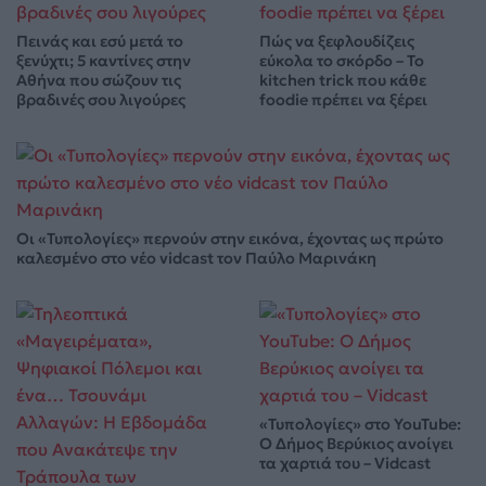
Πεινάς και εσύ μετά το
Πώς να ξεφλουδίζεις
ξενύχτι; 5 καντίνες στην
εύκολα το σκόρδο – Το
Αθήνα που σώζουν τις
kitchen trick που κάθε
βραδινές σου λιγούρες
foodie πρέπει να ξέρει
Οι «Τυπολογίες» περνούν στην εικόνα, έχοντας ως πρώτο
καλεσμένο στο νέο vidcast τον Παύλο Μαρινάκη
«Τυπολογίες» στο YouTube:
Ο Δήμος Βερύκιος ανοίγει
τα χαρτιά του – Vidcast