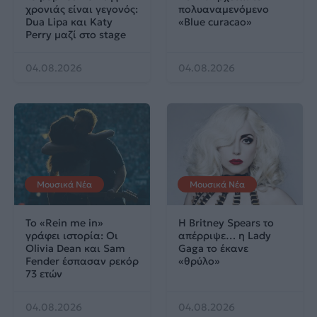
χρονιάς είναι γεγονός:
πολυαναμενόμενο
Dua Lipa και Katy
«Blue curacao»
Perry μαζί στο stage
04.08.2026
04.08.2026
Μουσικά Νέα
Μουσικά Νέα
Το «Rein me in»
Η Britney Spears το
γράφει ιστορία: Οι
απέρριψε… η Lady
Olivia Dean και Sam
Gaga το έκανε
Fender έσπασαν ρεκόρ
«θρύλο»
73 ετών
04.08.2026
04.08.2026