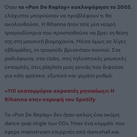
Όταν
το «Pon De Replay» κυκλοφόρησε το 2005
,
ελάχιστοι μπορούσαν να προβλέψουν τι θα
ακολουθούσε. Η Rihanna ήταν τότε μία νεαρή
τραγουδίστρια που προσπαθούσε να βρει τη θέση
της στη μουσική βιομηχανία. Μέσα όμως σε λίγες
εβδομάδες, το τραγούδι βρισκόταν παντού. Στα
ραδιόφωνα, στα clubs, στις τηλεοπτικές μουσικές
εκπομπές, στις playlists μιας γενιάς που διψούσε
για κάτι φρέσκο, εξωτικό και γεμάτο ρυθμό.
«110 εκατομμύρια ακροατές μηνιαίως»: Η
Rihanna στην κορυφή του Spotify
Το «Pon De Replay» δεν ήταν απλώς ένα ακόμη
dance-pop single των 00s. Ήταν ένα κομμάτι που
έφερε mainstream επιρροές από dancehall και