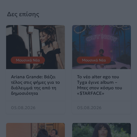
Δες επίσης
Μουσικά Νέα
Μουσικά Νέα
Ariana Grande: Βάζει
Το νέο alter ego του
τέλος στις φήμες για το
Tyga έγινε album –
διάλειμμά της από τη
Μπες στον κόσμο του
δημοσιότητα
«$TARFACE»
05.08.2026
05.08.2026