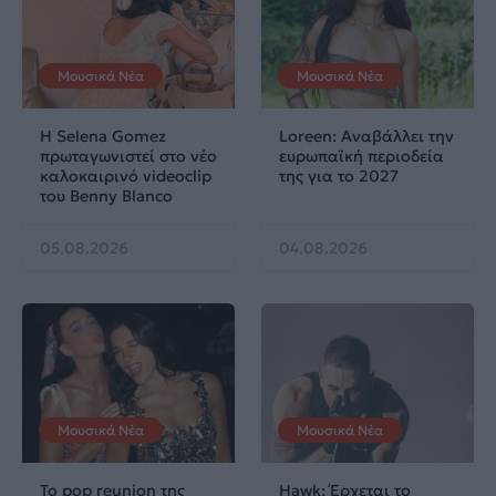
Μουσικά Νέα
Μουσικά Νέα
Η Selena Gomez
Loreen: Αναβάλλει την
πρωταγωνιστεί στο νέο
ευρωπαϊκή περιοδεία
καλοκαιρινό videoclip
της για το 2027
του Benny Blanco
05.08.2026
04.08.2026
Μουσικά Νέα
Μουσικά Νέα
Το pop reunion της
Hawk: Έρχεται το