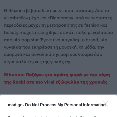
Η Rihanna βέβαια δεν έμεινε ποτέ στάσιμη. Από το
«Umbrella» μέχρι το «Diamonds», από τις τεράστιες
περιοδείες μέχρι τη μετατροπή της σε fashion και
beauty mogul, εξελίχθηκε σε κάτι πολύ μεγαλύτερο
από μία pop star. Έγινε ένα παγκόσμιο brand, μία
γυναίκα που επηρέασε τη μουσική, τη μόδα, την
ομορφιά και συνολικά την pop κουλτούρα όσο
λίγοι καλλιτέχνες της γενιάς της.
Rihanna: Ποζάρει για πρώτη φορά με την κόρη
της Rocki στο πιο viral εξώφυλλο της χρονιάς
mad.gr -
Do Not Process My Personal Information