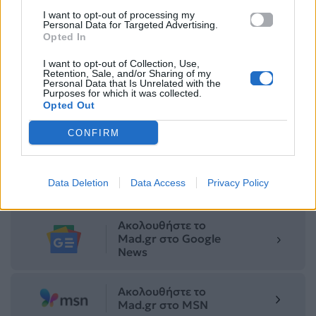
I want to opt-out of processing my
Personal Data for Targeted Advertising.
Opted In
I want to opt-out of Collection, Use,
Retention, Sale, and/or Sharing of my
Personal Data that Is Unrelated with the
Purposes for which it was collected.
Για σχόλια, μηνύματα ή φωτογραφικό υλικό
Opted Out
σχετικά με το
Mad.gr
, επισκεφτείτε μας στο
CONFIRM
Facebook
, επικοινωνήστε μέσω
Twitter
ή
ακολουθήστε μας στο
Instagram
.
Data Deletion
Data Access
Privacy Policy
RIHANNA
μουσική
ΤΡΑΓΟΥΔΙ
Ακολουθήστε το
Mad.gr στο Google
News
Ακολουθήστε το
Mad.gr στο MSN