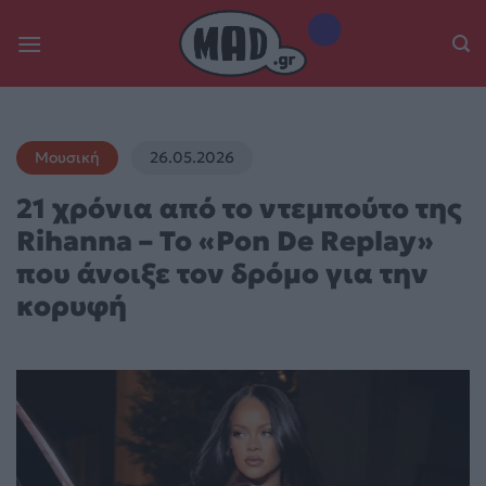
Skip
to
content
Μουσική
26.05.2026
21 χρόνια από το ντεμπούτο της
Rihanna – Το «Pon De Replay»
που άνοιξε τον δρόμο για την
κορυφή