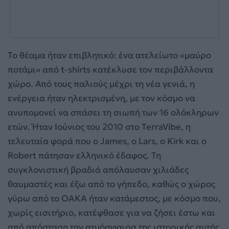
Το θέαμα ήταν επιβλητικό: ένα ατελείωτο «μαύρο
ποτάμι» από t-shirts κατέκλυσε τον περιβάλλοντα
χώρο. Από τους παλιούς μέχρι τη νέα γενιά, η
ενέργεια ήταν ηλεκτρισμένη, με τον κόσμο να
ανυπομονεί να σπάσει τη σιωπή των 16 ολόκληρων
ετών. Ήταν Ιούνιος του 2010 στο TerraVibe, η
τελευταία φορά που ο James, ο Lars, ο Kirk και ο
Robert πάτησαν ελληνικό έδαφος. Τη
συγκλονιστική βραδιά απόλαυσαν χιλιάδες
θαυμαστές και έξω από το γήπεδο, καθώς ο χώρος
γύρω από το ΟΑΚΑ ήταν κατάμεστος, με κόσμο που,
χωρίς εισιτήριο, κατέφθασε για να ζήσει έστω και
από απόσταση την ατμόσφαιρα της ιστορικής αυτής