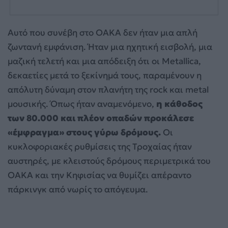
Αυτό που συνέβη στο ΟΑΚΑ δεν ήταν μια απλή
ζωντανή εμφάνιση. Ήταν μια ηχητική εισβολή, μια
μαζική τελετή και μια απόδειξη ότι οι Metallica,
δεκαετίες μετά το ξεκίνημά τους, παραμένουν η
απόλυτη δύναμη στον πλανήτη της rock και metal
μουσικής. Όπως ήταν αναμενόμενο,
η κάθοδος
των 80.000 και πλέον οπαδών προκάλεσε
«έμφραγμα» στους γύρω δρόμους.
Οι
κυκλοφοριακές ρυθμίσεις της Τροχαίας ήταν
αυστηρές, με κλειστούς δρόμους περιμετρικά του
ΟΑΚΑ και την Κηφισίας να θυμίζει απέραντο
πάρκινγκ από νωρίς το απόγευμα.