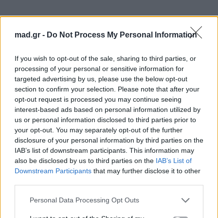
Οι Metallica ακολούθησαν λίγο πριν τις 21:00
mad.gr -
Do Not Process My Personal Information
και με το «The Ecstasy of Gold» του Ennio
Morricone
ξεκίνησαν επίσημα ένα live που είχε
If you wish to opt-out of the sale, sharing to third parties, or
ήδη χαρακτηριστεί ως το μουσικό γεγονός των
processing of your personal or sensitive information for
τελευταίων ετών. Ένα οπτικοακουστικό υπερθέαμα
targeted advertising by us, please use the below opt-out
section to confirm your selection. Please note that after your
διεθνών προδιαγραφών. Γιγαντοοθόνες τελευταίας
opt-out request is processed you may continue seeing
τεχνολογίας, ένας ήχος-κανόνι και ένα setlist που
interest-based ads based on personal information utilized by
δεν άφησε κανέναν παραπονεμένο. Φυσικά, το πιο
us or personal information disclosed to third parties prior to
your opt-out. You may separately opt-out of the further
εντυπωσιακό στοιχείο της φετινής εμφάνισης ήταν
disclosure of your personal information by third parties on the
χωρίς αμφιβολία
η θρυλική 360° σκηνή της
IAB’s list of downstream participants. This information may
περιοδείας M72 World Tour
, η οποία έφτασε για
also be disclosed by us to third parties on the
IAB’s List of
Downstream Participants
that may further disclose it to other
πρώτη φορά στη χώρα μας. Με την κυκλική
«in-
third parties.
the-round» σκηνή
το κοινό μπόρεσε να
Personal Data Processing Opt Outs
απολαύσει το show από κάθε γωνία του σταδίου.