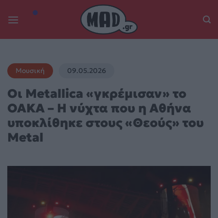
Skip
to
content
Μουσική
09.05.2026
Οι Metallica «γκρέμισαν» το
ΟΑΚΑ – Η νύχτα που η Αθήνα
υποκλίθηκε στους «Θεούς» του
Metal