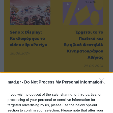
Seno x Display:
Έρχεται το 7ο
Κυκλοφόρησε το
Παιδικό και
video clip «Party»
Εφηβικό Φεστιβάλ
Κινηματογράφου
28.06.2024
Αθήνας
29.06.2024
mad.gr -
Do Not Process My Personal Information
Βιογραφικά
If you wish to opt-out of the sale, sharing to third parties, or
Ελλήνων
processing of your personal or sensitive information for
targeted advertising by us, please use the below opt-out
Καλλιτεχνών
section to confirm your selection. Please note that after your