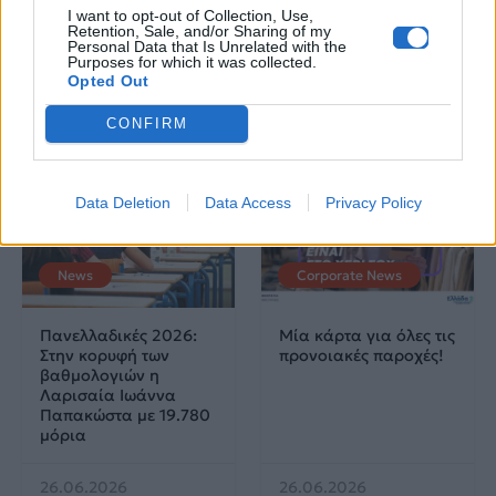
χαρακτηριστεί
Το ζευγάρι που
I want to opt-out of Collection, Use,
ακατάλληλες
σκαρφάλωσε στο
Retention, Sale, and/or Sharing of my
Empire State Building
Personal Data that Is Unrelated with the
Purposes for which it was collected.
Opted Out
04.07.2026
02.07.2026
CONFIRM
Data Deletion
Data Access
Privacy Policy
News
Corporate News
Πανελλαδικές 2026:
Μία κάρτα για όλες τις
Στην κορυφή των
προνοιακές παροχές!
βαθμολογιών η
Λαρισαία Ιωάννα
Παπακώστα με 19.780
μόρια
26.06.2026
26.06.2026