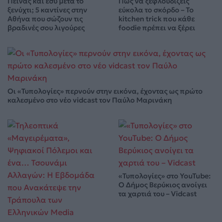
Πεινάς και εσύ μετά το
Πώς να ξεφλουδίζεις
ξενύχτι; 5 καντίνες στην
εύκολα το σκόρδο – Το
Αθήνα που σώζουν τις
kitchen trick που κάθε
βραδινές σου λιγούρες
foodie πρέπει να ξέρει
Οι «Τυπολογίες» περνούν στην εικόνα, έχοντας ως πρώτο
καλεσμένο στο νέο vidcast τον Παύλο Μαρινάκη
«Τυπολογίες» στο YouTube:
Ο Δήμος Βερύκιος ανοίγει
τα χαρτιά του – Vidcast