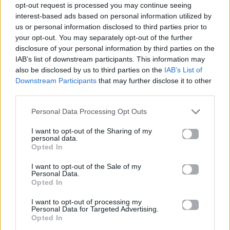
με πληροφορίες για
opt-out request is processed you may continue seeing
δισκογραφία, πορεία
interest-based ads based on personal information utilized by
us or personal information disclosed to third parties prior to
και σημαντικές στιγμές
your opt-out. You may separately opt-out of the further
τους στην ελληνική
disclosure of your personal information by third parties on the
μουσική σκηνή
IAB’s list of downstream participants. This information may
also be disclosed by us to third parties on the
IAB’s List of
Downstream Participants
that may further disclose it to other
third parties.
Δες επίσης
Personal Data Processing Opt Outs
I want to opt-out of the Sharing of my
personal data.
Opted In
I want to opt-out of the Sale of my
Personal Data.
Life
Life
Opted In
I want to opt-out of processing my
Καλοκαίρι στην Αττική
Το πιο επικίνδυνο
Personal Data for Targeted Advertising.
με επιφυλάξεις – Ποιες
«Will you marry me?»
Opted In
παραλίες έχουν
που έχουμε δει ποτέ –