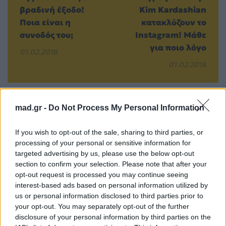
βραδινή έξοδο!
Kim Kardashian
Ποια είναι η
κατακλύζουν το
συνοδός του;
Instagram! Μάθε
για ποιο λόγο
01.02.2018
01.02.2018
mad.gr -
Do Not Process My Personal Information
Βιογραφικά
Ελλήνων
If you wish to opt-out of the sale, sharing to third parties, or
processing of your personal or sensitive information for
Καλλιτεχνών
targeted advertising by us, please use the below opt-out
με πληροφορίες για
section to confirm your selection. Please note that after your
δισκογραφία, πορεία
opt-out request is processed you may continue seeing
interest-based ads based on personal information utilized by
και σημαντικές στιγμές
us or personal information disclosed to third parties prior to
τους στην ελληνική
your opt-out. You may separately opt-out of the further
μουσική σκηνή
disclosure of your personal information by third parties on the