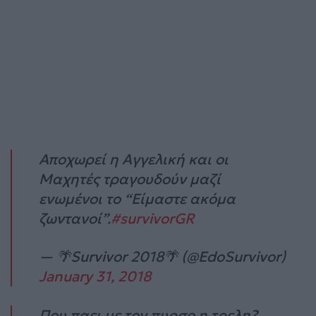
Αποχωρεί η Αγγελική και οι
Μαχητές τραγουδούν μαζί
ενωμένοι το “Είμαστε ακόμα
ζωντανοί”.
#survivorGR
— 🌴Survivor 2018🌴 (@EdoSurvivor)
January 31, 2018
Που παει με τον πυρσο η τρελη?