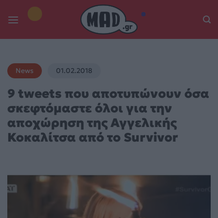
Skip
to
content
News
01.02.2018
9 tweets που αποτυπώνουν όσα
σκεφτόμαστε όλοι για την
αποχώρηση της Αγγελικής
Κοκαλίτσα από το Survivor