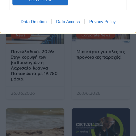
Data Deletion
Data Access
Privacy Policy
News
Corporate News
Πανελλαδικές 2026:
Μία κάρτα για όλες τις
Στην κορυφή των
προνοιακές παροχές!
βαθμολογιών η
Λαρισαία Ιωάννα
Παπακώστα με 19.780
μόρια
26.06.2026
26.06.2026