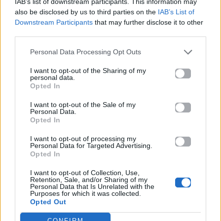
IAB’s list of downstream participants. This information may
also be disclosed by us to third parties on the
IAB’s List of
Downstream Participants
that may further disclose it to other
Δες επίσης
third parties.
Personal Data Processing Opt Outs
I want to opt-out of the Sharing of my
personal data.
Opted In
Life
Life
I want to opt-out of the Sale of my
Personal Data.
Opted In
Καλοκαίρι στην Αττική
Το πιο επικίνδυνο
με επιφυλάξεις – Ποιες
«Will you marry me?»
I want to opt-out of processing my
Personal Data for Targeted Advertising.
παραλίες έχουν
που έχουμε δει ποτέ –
Opted In
χαρακτηριστεί
Το ζευγάρι που
ακατάλληλες
σκαρφάλωσε στο
I want to opt-out of Collection, Use,
Empire State Building
Retention, Sale, and/or Sharing of my
Personal Data that Is Unrelated with the
Purposes for which it was collected.
04.07.2026
02.07.2026
Opted Out
CONFIRM