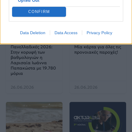
Opted Out
CONFIRM
News
Corporate News
Data Deletion
Data Access
Privacy Policy
Πανελλαδικές 2026:
Μία κάρτα για όλες τις
Στην κορυφή των
προνοιακές παροχές!
βαθμολογιών η
Λαρισαία Ιωάννα
Παπακώστα με 19.780
μόρια
26.06.2026
26.06.2026