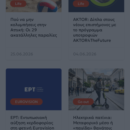
Life
Life
Πού να μην
AKTOR: Δίπλα στους
κολυμπήσεις στην
νέους επιστήμονες με
Αττική: Οι 29
το πρόγραμμα
ακατάλληλες παραλίες
υποτροφιών
AKTOR4TheFuture
25.06.2026
04.06.2026
EUROVISION
Go out
ΕΡΤ: Εντυπωσιακή
Ηλεκτρικά πατίνια:
αύξηση κερδοφορίας
Μεταφορικό μέσο ή
στη φετινή Eurovision
«παγίδα» θανάτου;