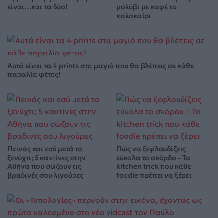
είναι…και τα δύο!
μολύβι με καφέ το
καλοκαίρι
Αυτά είναι τα 4 prints στα μαγιό που θα βλέπεις σε κάθε
παραλία φέτος!
Πεινάς και εσύ μετά το
Πώς να ξεφλουδίζεις
ξενύχτι; 5 καντίνες στην
εύκολα το σκόρδο – Το
Αθήνα που σώζουν τις
kitchen trick που κάθε
βραδινές σου λιγούρες
foodie πρέπει να ξέρει