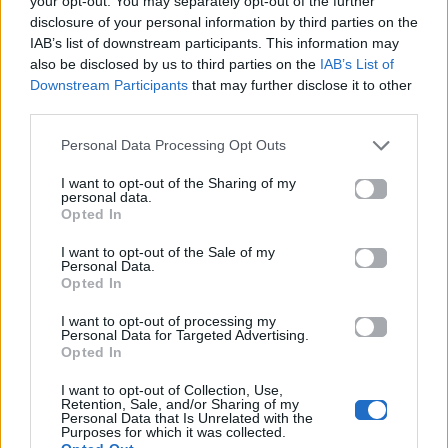
your opt-out. You may separately opt-out of the further
disclosure of your personal information by third parties on the
Δες επίσης
IAB’s list of downstream participants. This information may
also be disclosed by us to third parties on the
IAB’s List of
Downstream Participants
that may further disclose it to other
third parties.
Personal Data Processing Opt Outs
I want to opt-out of the Sharing of my
personal data.
Life
Life
Opted In
Καλοκαίρι στην Αττική
Το πιο επικίνδυνο
I want to opt-out of the Sale of my
Personal Data.
με επιφυλάξεις – Ποιες
«Will you marry me?»
Opted In
παραλίες έχουν
που έχουμε δει ποτέ –
χαρακτηριστεί
Το ζευγάρι που
I want to opt-out of processing my
ακατάλληλες
σκαρφάλωσε στο
Personal Data for Targeted Advertising.
Empire State Building
Opted In
04.07.2026
02.07.2026
I want to opt-out of Collection, Use,
Retention, Sale, and/or Sharing of my
Personal Data that Is Unrelated with the
Purposes for which it was collected.