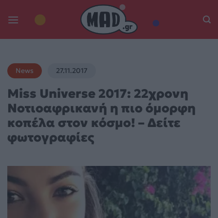
Skip
to
content
News
27.11.2017
Miss Universe 2017: 22χρονη
Νοτιοαφρικανή η πιο όμορφη
κοπέλα στον κόσμο! – Δείτε
φωτογραφίες