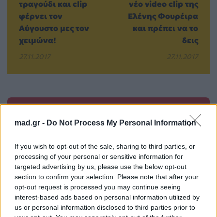
τραγούδι και clip
νέο video clip της
φέρνει τον
Ελένης Φουρέιρα
Αύγουστο μες τον
και πρέπει να το
χειμώνα!
δεις
27.11.2017
27.11.2017
Βιογραφικά
Ελλήνων
mad.gr -
Do Not Process My Personal Information
Καλλιτεχνών
If you wish to opt-out of the sale, sharing to third parties, or
με πληροφορίες για
processing of your personal or sensitive information for
δισκογραφία, πορεία
targeted advertising by us, please use the below opt-out
και σημαντικές στιγμές
section to confirm your selection. Please note that after your
τους στην ελληνική
opt-out request is processed you may continue seeing
interest-based ads based on personal information utilized by
μουσική σκηνή
us or personal information disclosed to third parties prior to