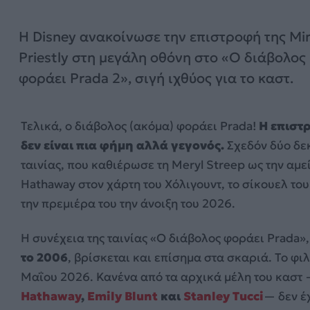
Η Disney ανακοίνωσε την επιστροφή της Mi
Priestly στη μεγάλη οθόνη στο «Ο διάβολος
φοράει Prada 2», σιγή ιχθύος για το καστ.
Τελικά, ο διάβολος (ακόμα) φοράει Prada!
Η επιστ
δεν είναι πια φήμη αλλά γεγονός.
Σχεδόν δύο δεκ
ταινίας, που καθιέρωσε τη Meryl Streep ως την αμε
Hathaway στον χάρτη του Χόλιγουντ, το σίκουελ του
την πρεμιέρα του την άνοιξη του 2026.
Η συνέχεια της ταινίας «Ο διάβολος φοράει Prada»
το 2006
, βρίσκεται και επίσημα στα σκαριά. Το φι
Μαΐου 2026. Κανένα από τα αρχικά μέλη του κασ
Hathaway
,
Emily Blunt
και
Stanley Tucci
— δεν έ