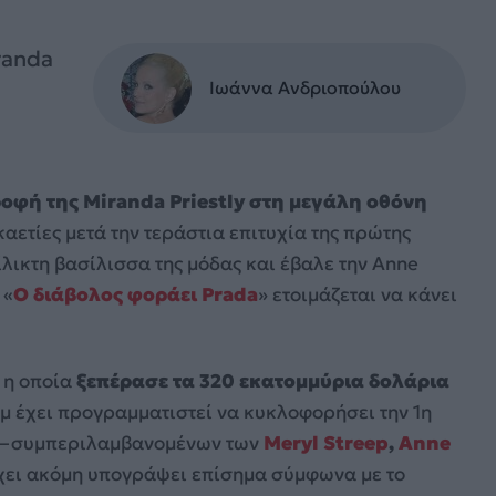
randa
Ιωάννα Ανδριοπούλου
ροφή της Miranda Priestly στη μεγάλη οθόνη
αετίες μετά την τεράστια επιτυχία της πρώτης
ίλικτη βασίλισσα της μόδας και έβαλε την Anne
 «
Ο διάβολος φοράει Prada
» ετοιμάζεται να κάνει
, η οποία
ξεπέρασε τα 320 εκατομμύρια δολάρια
λμ έχει προγραμματιστεί να κυκλοφορήσει την 1η
τ —συμπεριλαμβανομένων των
Meryl Streep
,
Anne
χει ακόμη υπογράψει επίσημα σύμφωνα με το