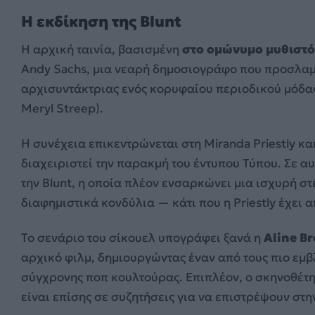
Η εκδίκηση της Blunt
Η αρχική ταινία, βασισμένη
στο ομώνυμο μυθιστό
Andy Sachs, μια νεαρή δημοσιογράφο που προσλαμβ
αρχισυντάκτριας ενός κορυφαίου περιοδικού μόδας,
Meryl Streep).
Η συνέχεια επικεντρώνεται στη Miranda Priestly κα
διαχειριστεί την παρακμή του έντυπου Τύπου. Σε αυτ
την Blunt, η οποία πλέον ενσαρκώνει μια ισχυρή σ
διαφημιστικά κονδύλια — κάτι που η Priestly έχει 
Το σενάριο του σίκουελ υπογράφει ξανά η
Aline B
αρχικό φιλμ, δημιουργώντας έναν από τους πιο εμβ
σύγχρονης ποπ κουλτούρας.
Επιπλέον, ο σκηνοθέτ
είναι επίσης σε συζητήσεις για να επιστρέψουν στ