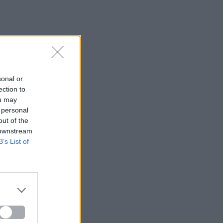
sonal or
ection to
ou may
 personal
out of the
 downstream
B’s List of