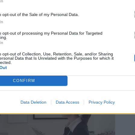
In
ν ύπαρξη του σίκουελ τον περασμένο Δεκέμβριο,
o opt-out of the Sale of my Personal Data.
ival
. «Υπάρχει κινητικότητα», είπε. «Κάτι κινείται
In
βαιώσω κάτι. Όμως θα ήμασταν όλοι
to opt-out of processing my Personal Data for Targeted
ing.
In
o opt-out of Collection, Use, Retention, Sale, and/or Sharing
ersonal Data that Is Unrelated with the Purposes for which it
lected.
Out
CONFIRM
Data Deletion
Data Access
Privacy Policy