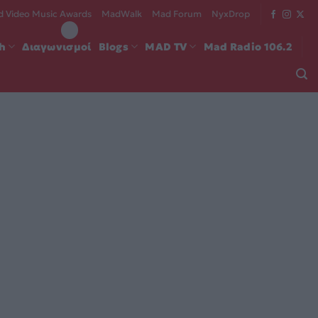
 Video Music Awards
MadWalk
Mad Forum
NyxDrop
ch
Διαγωνισμοί
Blogs
MAD TV
Mad Radio 106.2