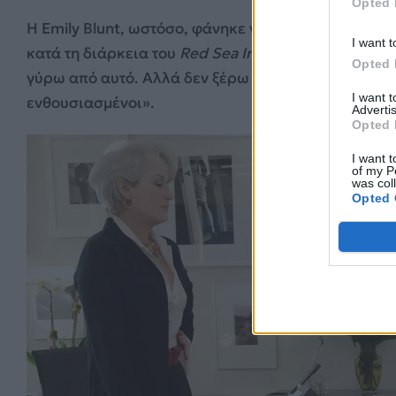
Opted 
Η Emily Blunt, ωστόσο, φάνηκε να επιβεβαιώνει τη
I want t
κατά τη διάρκεια του
Red
Sea
International
Film
Fest
Opted 
γύρω από αυτό. Αλλά δεν ξέρω αν μπορώ να επιβε
I want 
ενθουσιασμένοι».
Advertis
Opted 
I want t
of my P
was col
Opted 