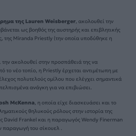
ρημα της Lauren Weisberger
, ακολουθεί την
άνεται ως βοηθός της αυστηρής και επιβλητικής
 της Miranda Priestly (την οποία υποδύθηκε η
ι την ακολουθεί στην προσπάθειά της να
ό το νέο τοπίο, η Priestly έρχεται αντιμέτωπη με
τέλεχος πολυτελούς ομίλου που ελέγχει σημαντικά
απελπισμένα ανάγκη για να επιβιώσει.
rosh McKenna
, η οποία είχε διασκευάσει και το
ληματικούς θηλυκούς ρόλους στην ιστορία της
ης David Frankel και η παραγωγός Wendy Finerman
ην παραγωγή του σίκουελ
.