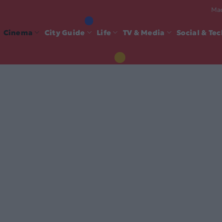
Mad
Cinema
City Guide
Life
TV & Media
Social & Te