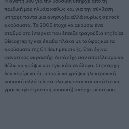
Η αγάπη μου για την μουσική υπήρχε από τη
παιδική μου ηλικία καθώς και για την σύνθεση
υπήρχε πάντα μια ανησυχία αλλά κυρίως σε rock
ακούσματα. Το 2005 έτυχε να ακούσω ένα
σταθμό στο ίντερνετ που έπαιζε τραγούδια της Ibiza
Discography και έπαθα πλάκα με το ύφος και τα
ακούσματα της Chillout μπυσικής. Έτσι έγινα
φανατικός ακροατής! Αυτό είχε σαν αποτέλεσμα να
θέλω να γράψω και εγώ κάτι ανάλογο. Στην αρχή
δεν περίμενα ότι μπορώ να γράψω ηλεκτρονική
μουσική αλλά τελικά όλα γίνονται και αυτό (το να
γράφω ηλεκτρονική μουσική) υπήρχε μέσα μου.