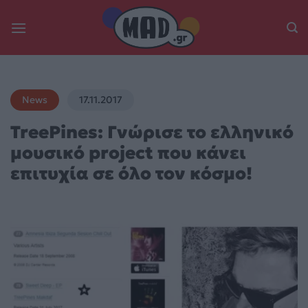
Skip
to
content
News
17.11.2017
TreePines: Γνώρισε το ελληνικό
μουσικό project που κάνει
επιτυχία σε όλο τον κόσμο!