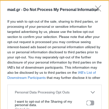
Facebook
, επικοινωνήστε μέσω
Twitter
ή
ακολουθήστε μας στο
Instagram
.
mad.gr -
Do Not Process My Personal Information
INTERVIEW
TreePines
συνέντευξη
If you wish to opt-out of the sale, sharing to third parties, or
processing of your personal or sensitive information for
Ακολουθήστε το
targeted advertising by us, please use the below opt-out
Mad.gr στο Google
section to confirm your selection. Please note that after your
News
opt-out request is processed you may continue seeing
interest-based ads based on personal information utilized by
us or personal information disclosed to third parties prior to
Ακολουθήστε το
your opt-out. You may separately opt-out of the further
Mad.gr στο MSN
disclosure of your personal information by third parties on the
IAB’s list of downstream participants. This information may
also be disclosed by us to third parties on the
IAB’s List of
Downstream Participants
that may further disclose it to other
Μοιράσου αυτό το άρθρο
third parties.
Personal Data Processing Opt Outs
I want to opt-out of the Sharing of my
personal data.
Opted In