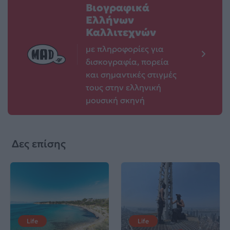
Βιογραφικά
Ελλήνων
Καλλιτεχνών
με πληροφορίες για
δισκογραφία, πορεία
και σημαντικές στιγμές
τους στην ελληνική
μουσική σκηνή
Δες επίσης
Life
Life