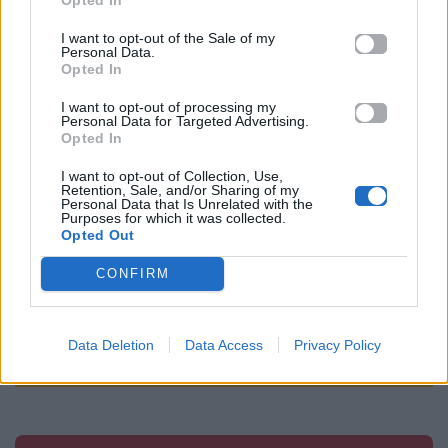
I want to opt-out of the Sale of my
Προηγούμενο
Επόμενο
Personal Data.
Opted In
I want to opt-out of processing my
Personal Data for Targeted Advertising.
Opted In
I want to opt-out of Collection, Use,
Retention, Sale, and/or Sharing of my
Personal Data that Is Unrelated with the
Αυτή είναι η
My Style Rocks: Η
Purposes for which it was collected.
Opted Out
απίστευτη
Ραμόνα έγινε
μεταμόρφωση του
αγιογραφία και
CONFIRM
Christian Bale!
μάλιστα είναι…
πολύ προκλητική!
17.11.2017
Data Deletion
Data Access
Privacy Policy
17.11.2017