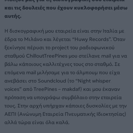
και τις δουλειές που έχουν κυκλοφορήσει μέσω
αυτής.
Η δισκογραφική μου εταιρεία είναι στην Ιταλία με
έδρα το Μιλάνο και λέγεται “Huwy Records”. Όταν
ξεκίνησε πέρυσι το project του ραδιοφωνικού
σταθμού ChilloutTreePines μου στείλανε mail για να
βάλω κάποιους καλλιτέχνες τους στο σταθμό. Σε
επόμενα mail μιλήσαμε για το άλμπουμ που είχα
ανεβάσει στο Soundcloud (το “Night whisper
voices” από TreePines – makdaf) και μου έκαναν
πρόταση να υπογράψω συμβόλαιο στην εταιρεία
τους. Στην αρχή υπήρχαν κάποιες δυσκολίες με την
ΑΕΠΙ (Ανώνυμη Εταιρεία Πνευματικής Ιδιοκτησίας)
αλλά τώρα είναι όλα καλά.