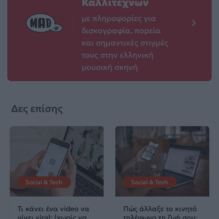
Καλλιτεχνών
με πληροφορίες για
δισκογραφία, πορεία
και σημαντικές στιγμές
τους στην ελληνική
μουσική σκηνή
Δες επίσης
Social & Tech
Social & Tech
Τι κάνει ένα video να
Πώς άλλαξε το κινητό
γίνει viral; (χωρίς να
τηλέφωνο τη ζωή σου;