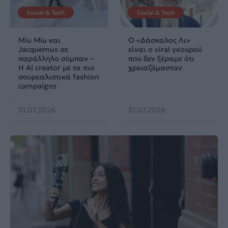
Social & Tech
Social & Tech
Miu Miu και
Ο «Δάσκαλος Λι»
Jacquemus σε
είναι ο viral γκουρού
παράλληλο σύμπαν –
που δεν ξέραμε ότι
Η AI creator με τα πιο
χρειαζόμασταν
σουρεαλιστικά fashion
campaigns
31.07.2026
31.07.2026