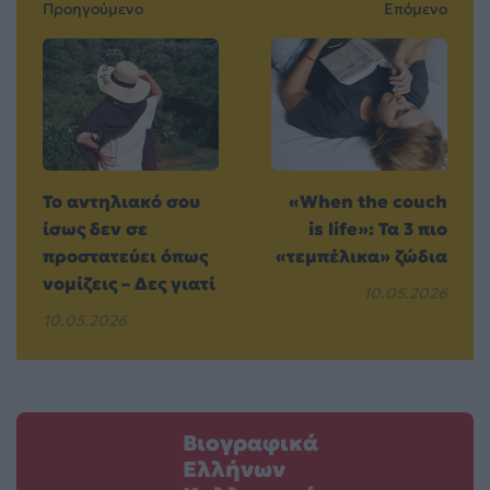
Προηγούμενο
Επόμενο
Το αντηλιακό σου
«When the couch
ίσως δεν σε
is life»: Τα 3 πιο
προστατεύει όπως
«τεμπέλικα» ζώδια
νομίζεις – Δες γιατί
10.05.2026
10.05.2026
Βιογραφικά
Ελλήνων