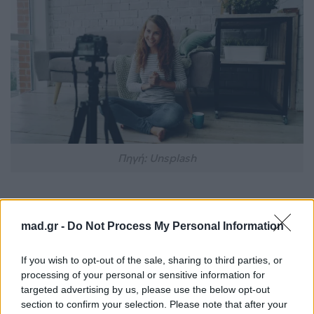
Πηγή: Unsplash
Οι φωτογραφίες τύπου influencers δεν είναι θέμα
τύχης, αλλά συνδυασμός απλών τεχνικών και
mad.gr -
Do Not Process My Personal Information
αισθητικής. Όταν καταλάβεις πώς λειτουργεί το
If you wish to opt-out of the sale, sharing to third parties, or
φως, η απλότητα και η φυσικότητα, μπορείς να
processing of your personal or sensitive information for
δημιουργήσεις εικόνες που δείχνουν προσεγμένες
targeted advertising by us, please use the below opt-out
και σύγχρονες σε κάθε πλατφόρμα – όχι μόνο στο
section to confirm your selection. Please note that after your