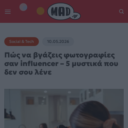
Skip
to
content
Social & Tech
10.05.2026
Πώς να βγάζεις φωτογραφίες
σαν influencer – 5 μυστικά που
δεν σου λένε