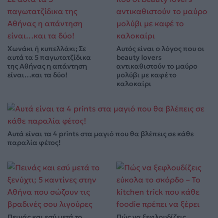
Χωνάκι ή κυπελλάκι; Σε
Αυτός είναι ο λόγος που οι
αυτά τα 5 παγωτατζίδικα
beauty lovers
της Αθήνας η απάντηση
αντικαθιστούν το μαύρο
είναι…και τα δύο!
μολύβι με καφέ το
καλοκαίρι
Αυτά είναι τα 4 prints στα μαγιό που θα βλέπεις σε κάθε
παραλία φέτος!
Πεινάς και εσύ μετά το
Πώς να ξεφλουδίζεις