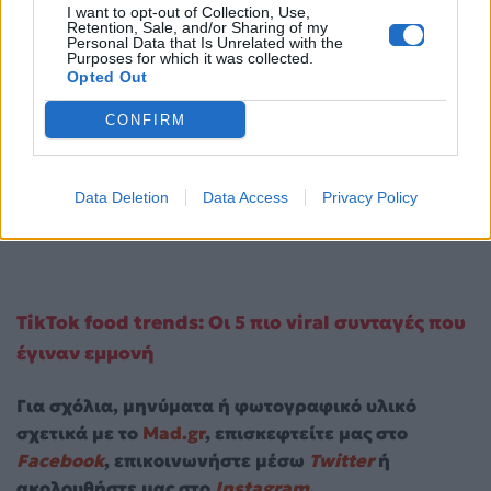
I want to opt-out of Collection, Use,
Retention, Sale, and/or Sharing of my
Personal Data that Is Unrelated with the
Purposes for which it was collected.
Opted Out
CONFIRM
Data Deletion
Data Access
Privacy Policy
TikTok food trends: Οι 5 πιο viral συνταγές που
έγιναν εμμονή
Για σχόλια, μηνύματα ή φωτογραφικό υλικό
σχετικά με το
Mad.gr
, επισκεφτείτε μας στο
Facebook
, επικοινωνήστε μέσω
Twitter
ή
ακολουθήστε μας στο
Instagram
.