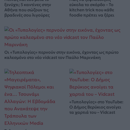
ξενύχτι; 5 καντίνες στην
εύκολα το σκόρδο – Το
Αθήνα που σώζουν τις
kitchen trick που κάθε
βραδινές σου λιγούρες
foodie πρέπει να ξέρει
Οι «Τυπολογίες» περνούν στην εικόνα, έχοντας ως πρώτο
καλεσμένο στο νέο vidcast τον Παύλο Μαρινάκη
«Τυπολογίες» στο YouTube:
Ο Δήμος Βερύκιος ανοίγει
τα χαρτιά του – Vidcast