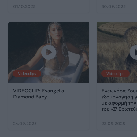
01.10.2025
30.09.2025
Videoclips
Videoclips
VIDEOCLIP: Evangelia –
Ελεωνόρα Ζου
Diamond Baby
εξομολόγηση γ
με αφορμή την
του «Σ’ Ερωτεύ
24.09.2025
23.09.2025