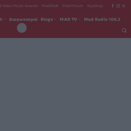
 Video Music Awards
MadWalk
Mad Forum
NyxDrop
ch
Διαγωνισμοί
Blogs
MAD TV
Mad Radio 106.2