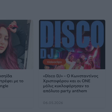
Videoclips
υσηίδα
«Disco DJ» – Ο Κωνσταντίνος
τρέφει με το
Χριστοφόρου και οι ONE
ngle
μόλις κυκλοφόρησαν το
απόλυτο party anthem
06.05.2026