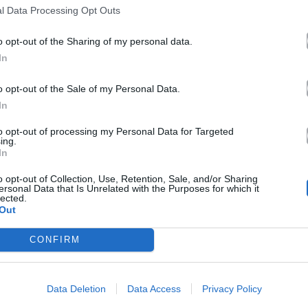
l Data Processing Opt Outs
o opt-out of the Sharing of my personal data.
In
o opt-out of the Sale of my Personal Data.
In
to opt-out of processing my Personal Data for Targeted
ing.
In
o opt-out of Collection, Use, Retention, Sale, and/or Sharing
ersonal Data that Is Unrelated with the Purposes for which it
lected.
Out
CONFIRM
Reviews
Data Deletion
Data Access
Privacy Policy
ώργος
Review: Το video clip «Νερό»