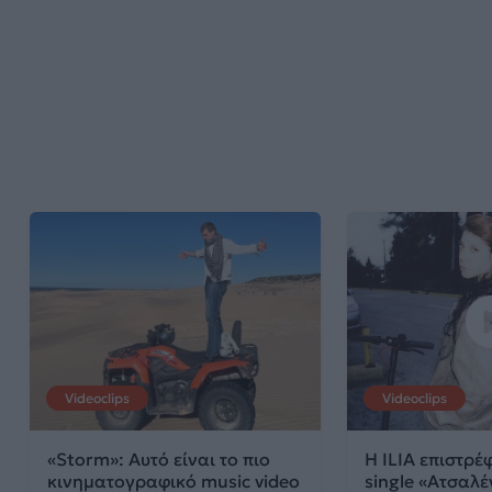
Videoclips
Videoclips
«Storm»: Αυτό είναι το πιο
Η ILIA επιστρέφ
κινηματογραφικό music video
single «Ατσαλέ