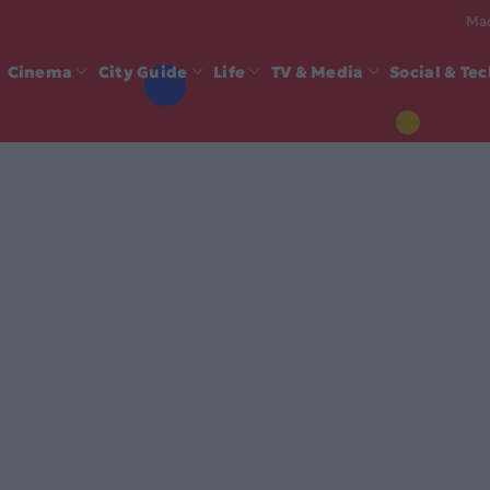
Mad
Cinema
City Guide
Life
TV & Media
Social & Te