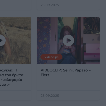
25.09.2025
Videoclips
γανέλη: Η
VIDEOCLIP: Selini, Papazó –
ια τον έρωτα
Flert
 κυκλοφορία
ομαι»
23.09.2025