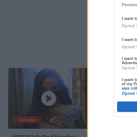
Persona
I want t
Opted 
I want t
Opted 
I want 
Advertis
Opted 
I want t
of my P
was col
Opted 
Videoclips
Videoclips
VIDEOCLIP: Ρία Ελληνίδου –
VIDEOCLIP: Γι