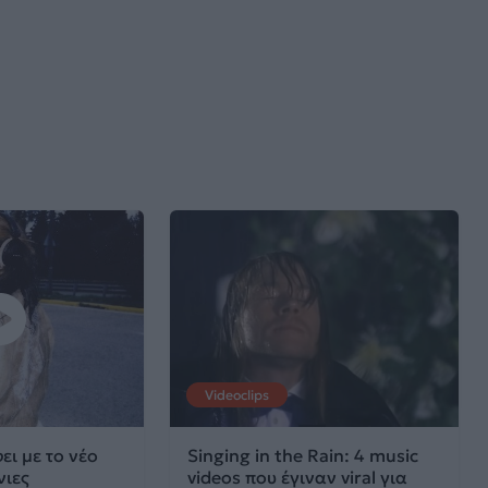
Videoclips
ει με το νέο
Singing in the Rain: 4 music
νιες
videos που έγιναν viral για