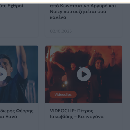
ύτε Εχθροί
από Κωνσταντίνο Αργυρό και
Noizy που συζητιέται όσο
κανένα
02.10.2025
Videoclips
οδωρής Φέρρης
VIDEOCLIP: Πέτρος
Ναι Ξανά
Ιακωβίδης – Καπνογόνα