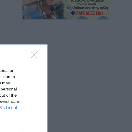
sonal or
ection to
ou may
 personal
out of the
 downstream
B’s List of