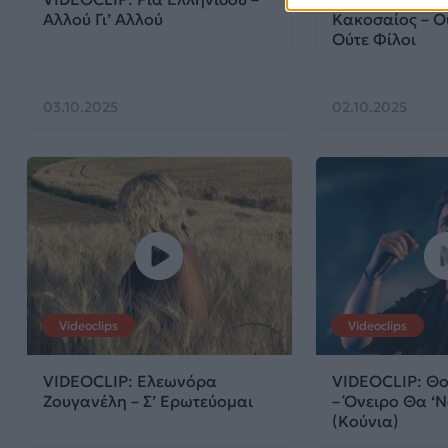
Αλλού Γι’ Αλλού
Κακοσαίος – Ο
Ούτε Φίλοι
03.10.2025
02.10.2025
Videoclips
Videoclips
VIDEOCLIP: Ελεωνόρα
VIDEOCLIP: Θ
Ζουγανέλη – Σ’ Ερωτεύομαι
– Όνειρο Θα ‘
(Κούνια)