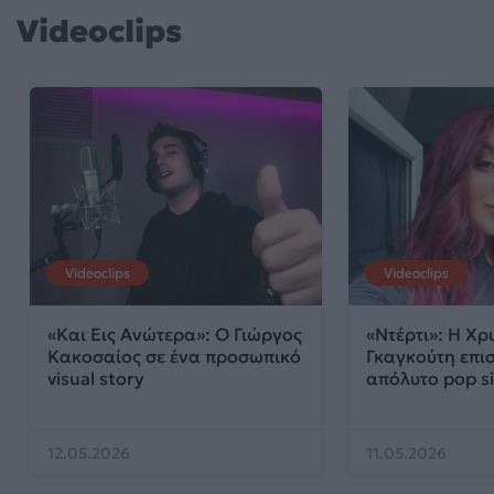
Videoclips
Videoclips
Videoclips
«Και Εις Ανώτερα»: Ο Γιώργος
«Ντέρτι»: Η Χρ
Κακοσαίος σε ένα προσωπικό
Γκαγκούτη επισ
visual story
απόλυτο pop si
12.05.2026
11.05.2026