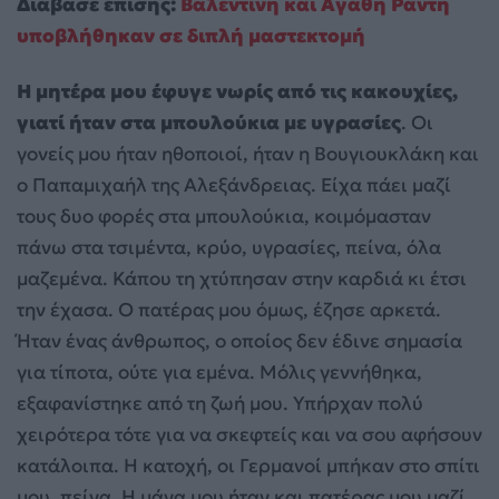
Διάβασε επίσης:
Βαλεντίνη και Αγάθη Ράντη
υποβλήθηκαν σε διπλή μαστεκτομή
Η μητέρα μου έφυγε νωρίς από τις κακουχίες,
γιατί ήταν στα μπουλούκια με υγρασίες
. Οι
γονείς μου ήταν ηθοποιοί, ήταν η Βουγιουκλάκη και
ο Παπαμιχαήλ της Αλεξάνδρειας. Είχα πάει μαζί
τους δυο φορές στα μπουλούκια, κοιμόμασταν
πάνω στα τσιμέντα, κρύο, υγρασίες, πείνα, όλα
μαζεμένα. Κάπου τη χτύπησαν στην καρδιά κι έτσι
την έχασα. Ο πατέρας μου όμως, έζησε αρκετά.
Ήταν ένας άνθρωπος, ο οποίος δεν έδινε σημασία
για τίποτα, ούτε για εμένα. Μόλις γεννήθηκα,
εξαφανίστηκε από τη ζωή μου. Υπήρχαν πολύ
χειρότερα τότε για να σκεφτείς και να σου αφήσουν
κατάλοιπα. Η κατοχή, οι Γερμανοί μπήκαν στο σπίτι
μου, πείνα. Η μάνα μου ήταν και πατέρας μου μαζί.