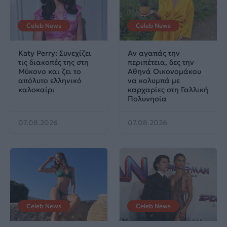
Celeb News
Celeb News
Katy Perry: Συνεχίζει
Αν αγαπάς την
τις διακοπές της στη
περιπέτεια, δες την
Μύκονο και ζει το
Αθηνά Οικονομάκου
απόλυτο ελληνικό
να κολυμπά με
καλοκαίρι
καρχαρίες στη Γαλλική
Πολυνησία
07.08.2026
07.08.2026
Celeb News
Celeb News