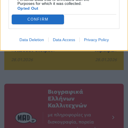
Purposes for which it was collected.
Opted Out
Τέλος το 9-5: Η
Δημήτρης Κίτσος:
CONFIRM
εταιρεία που
Η αποκάλυψη που
αφήνει τους
έκανε για τις
υπαλλήλους να
ερωτικές σκηνές
Data Deletion
Data Access
Privacy Policy
δουλεύουν όταν
στη «Μεγάλη
«νιώθουν έτοιμοι»
Χίμαιρα»
28.01.2026
28.01.2026
Βιογραφικά
Ελλήνων
Καλλιτεχνών
με πληροφορίες για
δισκογραφία, πορεία