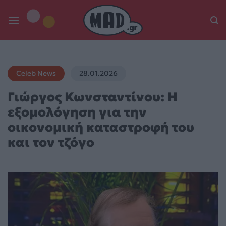
Skip
to
content
Celeb News
28.01.2026
Γιώργος Κωνσταντίνου: Η
εξομολόγηση για την
οικονομική καταστροφή του
και τον τζόγο