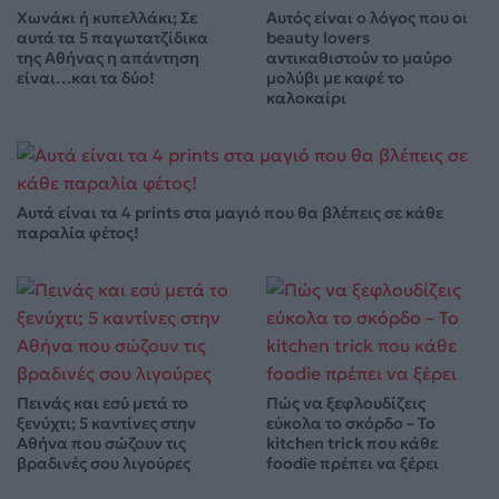
Χωνάκι ή κυπελλάκι; Σε
Αυτός είναι ο λόγος που οι
αυτά τα 5 παγωτατζίδικα
beauty lovers
της Αθήνας η απάντηση
αντικαθιστούν το μαύρο
είναι…και τα δύο!
μολύβι με καφέ το
καλοκαίρι
Αυτά είναι τα 4 prints στα μαγιό που θα βλέπεις σε κάθε
παραλία φέτος!
Πεινάς και εσύ μετά το
Πώς να ξεφλουδίζεις
ξενύχτι; 5 καντίνες στην
εύκολα το σκόρδο – Το
Αθήνα που σώζουν τις
kitchen trick που κάθε
βραδινές σου λιγούρες
foodie πρέπει να ξέρει