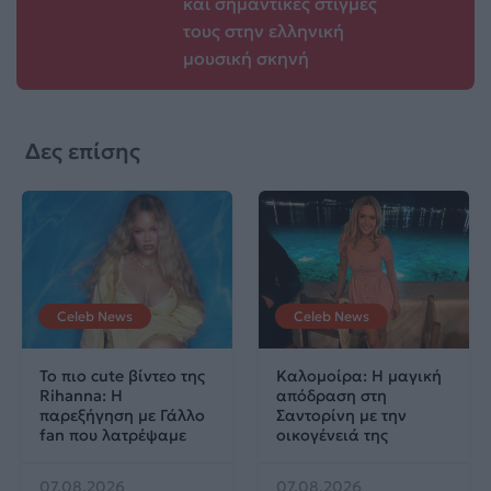
και σημαντικές στιγμές
τους στην ελληνική
μουσική σκηνή
Δες επίσης
Celeb News
Celeb News
Το πιο cute βίντεο της
Καλομοίρα: Η μαγική
Rihanna: Η
απόδραση στη
παρεξήγηση με Γάλλο
Σαντορίνη με την
fan που λατρέψαμε
οικογένειά της
07.08.2026
07.08.2026