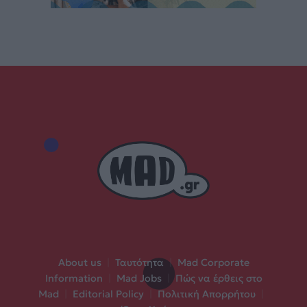
About us
|
Ταυτότητα
|
Mad Corporate
Information
|
Mad Jobs
|
Πώς να έρθεις στο
Mad
|
Editorial Policy
|
Πολιτική Απορρήτου
|