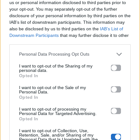
News
us or personal information disclosed to third parties prior to
your opt-out. You may separately opt-out of the further
disclosure of your personal information by third parties on the
Ακολουθήστε το
IAB’s list of downstream participants. This information may
Mad.gr στο MSN
also be disclosed by us to third parties on the
IAB’s List of
Downstream Participants
that may further disclose it to other
third parties.
Μοιράσου αυτό το άρθρο
Personal Data Processing Opt Outs
I want to opt-out of the Sharing of my
personal data.
Opted In
I want to opt-out of the Sale of my
Personal Data.
Opted In
Προηγούμενο
Επόμενο
I want to opt-out of processing my
Personal Data for Targeted Advertising.
Opted In
I want to opt-out of Collection, Use,
Retention, Sale, and/or Sharing of my
Personal Data that Is Unrelated with the