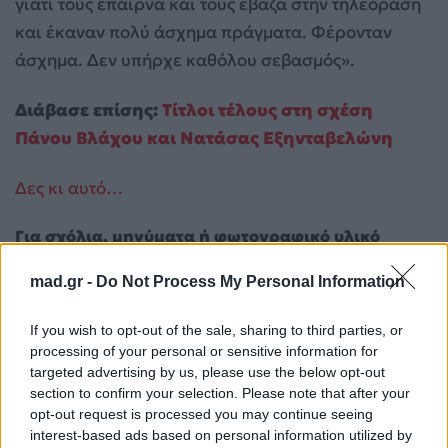
γιατί τους έπαιρνα και τους έβαζα στην τηλεόραση
και έκαναν πολύ άσχημα πράγματα. Φέρονταν
άσχημα. Δεν υπήρχε καθόλου σεβασμός».
Διάβασε επίσης:
Τίτλοι τέλους στη σχέση
Πάνου Βλάχου και Νατάσας Εξηνταβελώνη
Δες κι αυτό…
Για σχόλια, μηνύματα ή φωτογραφικό υλικό
σχετικά με το
Mad.gr
, επισκεφτείτε μας στο
mad.gr -
Do Not Process My Personal Information
Facebook
, επικοινωνήστε μέσω
Twitter
ή
ακολουθήστε μας στο
Instagram
.
If you wish to opt-out of the sale, sharing to third parties, or
processing of your personal or sensitive information for
Γιώργος Κωνσταντίνου
ηθοποιοί
targeted advertising by us, please use the below opt-out
section to confirm your selection. Please note that after your
Ακολουθήστε το
opt-out request is processed you may continue seeing
Mad.gr στο Google
interest-based ads based on personal information utilized by