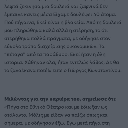
λεφτά ξεκίνησα μια δουλειά και ξαφνικά δεν
έμπαινε κανείς μέσα Είχαμε δουλέψει 40 άτομα.
Πού πήγαινα; Εκεί είναι η βλακεία. Από τη δουλειά
μου πληρώθηκα καλά αλλά η στέρηση, το ότι
στερήθηκα πολλά πράγματα, με οδήγησε στον
εύκολο τρόπο διαχείρισης οικονομικών. Τα
“πέταγα” από τα παράθυρο. Εκεί ήταν η όλη
ιστορία. Χάθηκαν όλα, ήταν εντελώς λάθος. Δε θα
το ξαναέκανα ποτέ!» είπε ο Γιώργος Κωνσταντίνου.
Μιλώντας για την καριέρα του, σημείωσε ότι
:
«Πήγα στο Εθνικό Θέατρο και με έδιωξαν ως
ατάλαντο. Μόλις με είδαν να παίζω όπως και
σήμερα, με οδήγησαν έξω. Εγώ μετά πήγα στη