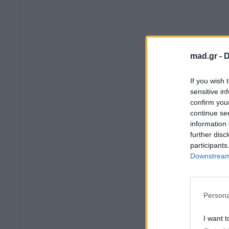
mad.gr -
D
If you wish 
sensitive in
confirm you
continue se
information 
further disc
participants
Downstream 
Persona
I want t