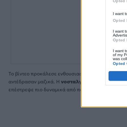
Opted 
I want t
Opted 
I want 
Advertis
Opted 
I want t
of my P
was col
Opted 
Το βίντεο προκάλεσε ενθουσιασμό στους Έλληνες χ
αντέδρασαν μαζικά. Η
νοσταλγία
χτύπησε κόκκινο
επέστρεψε πιο δυναμικά από ποτέ.