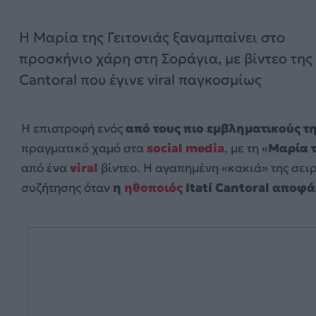
Η Μαρία της Γειτονιάς ξαναμπαίνει στο
προσκήνιο χάρη στη Σοράγια, με βίντεο της 
Cantoral που έγινε viral παγκοσμίως
Η επιστροφή ενός
από τους πιο εμβληματικούς τ
πραγματικό χαμό στα
social media
, με τη «
Μαρία τ
από ένα
viral
βίντεο. Η αγαπημένη «κακιά» της σει
συζήτησης όταν
η
ηθοποιός
Itatí Cantoral αποφά