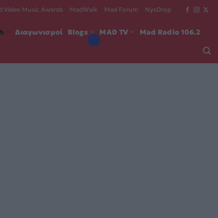
 Video Music Awards
MadWalk
Mad Forum
NyxDrop
ch
Διαγωνισμοί
Blogs
MAD TV
Mad Radio 106.2