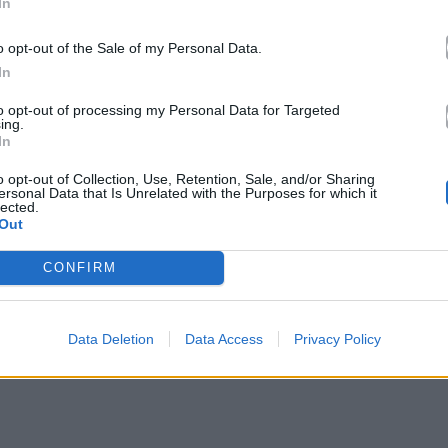
In
o opt-out of the Sale of my Personal Data.
In
to opt-out of processing my Personal Data for Targeted
ing.
In
o opt-out of Collection, Use, Retention, Sale, and/or Sharing
ersonal Data that Is Unrelated with the Purposes for which it
lected.
Out
ρήστες, που μεγάλωσαν με τη σειρά και
CONFIRM
 και τα σχόλια πήραν φωτιά. Η τηλεοπτική «κακία»
Data Deletion
Data Access
Privacy Policy