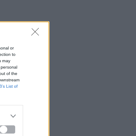
sonal or
ection to
ou may
 personal
out of the
 downstream
B’s List of