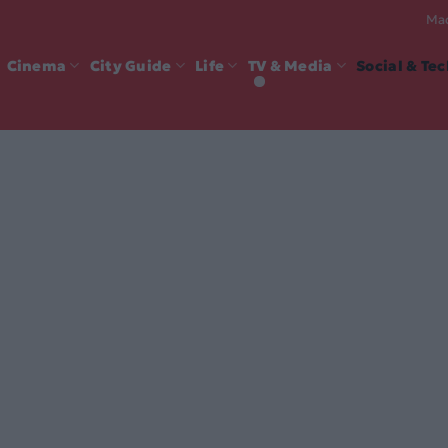
Mad
Cinema
City Guide
Life
TV & Media
Social & Te