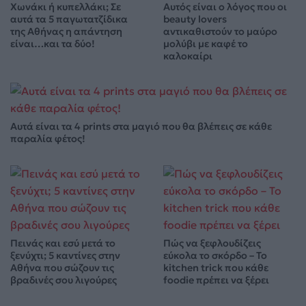
Χωνάκι ή κυπελλάκι; Σε
Αυτός είναι ο λόγος που οι
αυτά τα 5 παγωτατζίδικα
beauty lovers
της Αθήνας η απάντηση
αντικαθιστούν το μαύρο
είναι…και τα δύο!
μολύβι με καφέ το
καλοκαίρι
Αυτά είναι τα 4 prints στα μαγιό που θα βλέπεις σε κάθε
παραλία φέτος!
Πεινάς και εσύ μετά το
Πώς να ξεφλουδίζεις
ξενύχτι; 5 καντίνες στην
εύκολα το σκόρδο – Το
Αθήνα που σώζουν τις
kitchen trick που κάθε
βραδινές σου λιγούρες
foodie πρέπει να ξέρει