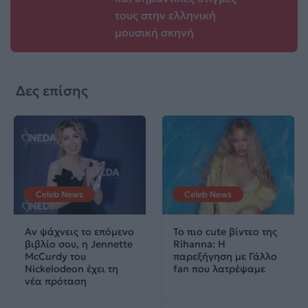
τους στην ελληνική
μουσική σκηνή
Δες επίσης
Celeb News
Celeb News
Αν ψάχνεις το επόμενο
Το πιο cute βίντεο της
βιβλίο σου, η Jennette
Rihanna: Η
McCurdy του
παρεξήγηση με Γάλλο
Nickelodeon έχει τη
fan που λατρέψαμε
νέα πρόταση