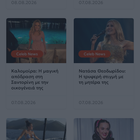
08.08.2026
07.08.2026
Celeb News
Celeb News
Καλομοίρα: Η μαγική
Νατάσα Θεοδωρίδου:
απόδραση στη
Η τρυφερή στιγμή με
Σαντορίνη με την
τη μητέρα της
οικογένειά της
07.08.2026
07.08.2026