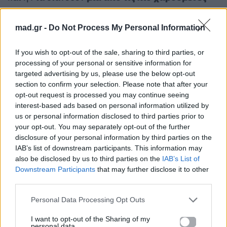
περιόδους της σχέσης τους
. Και οι διαδικτυακοί
τους φίλοι δεν μπορούν παρά να χαίρονται μαζί
mad.gr -
Do Not Process My Personal Information
τους.
If you wish to opt-out of the sale, sharing to third parties, or
processing of your personal or sensitive information for
«Mom Era»: Η βόλτα της Κατερίνας Καινούργιου
targeted advertising by us, please use the below opt-out
με την 40 ημερών κόρη της στο κέντρο της
section to confirm your selection. Please note that after your
Αθήνας
opt-out request is processed you may continue seeing
interest-based ads based on personal information utilized by
us or personal information disclosed to third parties prior to
Για σχόλια, μηνύματα ή φωτογραφικό υλικό
your opt-out. You may separately opt-out of the further
σχετικά με το
Mad.gr
, επισκεφτείτε μας στο
disclosure of your personal information by third parties on the
Facebook
, επικοινωνήστε μέσω
Twitter
ή
IAB’s list of downstream participants. This information may
ακολουθήστε μας στο
Instagram
.
also be disclosed by us to third parties on the
IAB’s List of
Downstream Participants
that may further disclose it to other
Δημήτρης Αλεξάνδρου
Ρία Ελληνίδου
third parties.
Personal Data Processing Opt Outs
Ακολουθήστε το
Mad.gr στο Google
I want to opt-out of the Sharing of my
News
personal data.