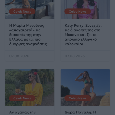
Celeb News
Celeb News
Η Μαρία Μενούνος
Katy Perry: Συνεχίζει
«αποχαιρετά» τις
τις διακοπές της στη
διακοπές της στην
Μύκονο και ζει το
Ελλάδα με τις πιο
απόλυτο ελληνικό
όμορφες αναμνήσεις
καλοκαίρι
07.08.2026
07.08.2026
Celeb News
Celeb News
Αν αγαπάς την
Δώρα Παντέλη: Η