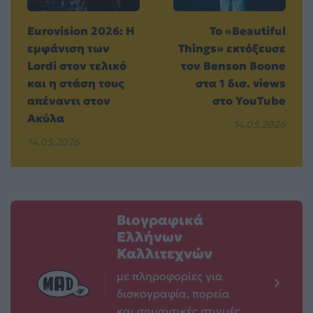
Eurovision 2026: Η
Το «Beautiful
εμφάνιση των
Things» εκτόξευσε
Lordi στον τελικό
τον Benson Boone
και η στάση τους
στα 1 δισ. views
απέναντι στον
στο YouTube
Ακύλα
14.05.2026
14.05.2026
Βιογραφικά
Ελλήνων
Καλλιτεχνών
με πληροφορίες για
δισκογραφία, πορεία
και σημαντικές στιγμές