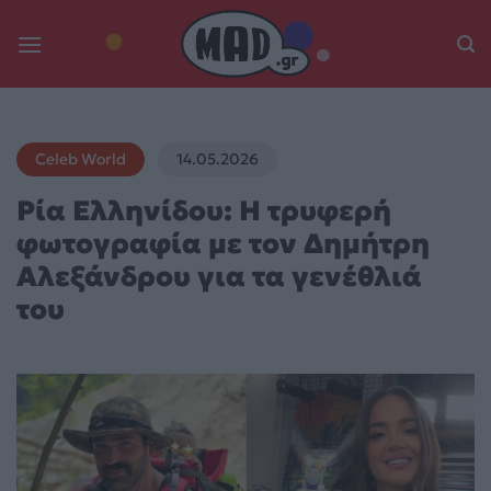
Skip
to
content
Celeb World
14.05.2026
Ρία Ελληνίδου: Η τρυφερή
φωτογραφία με τον Δημήτρη
Αλεξάνδρου για τα γενέθλιά
του