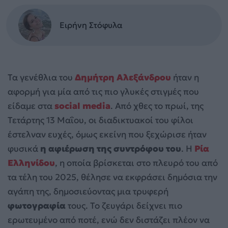
Ειρήνη Στόφυλα
Τα γενέθλια του
Δημήτρη Αλεξάνδρου
ήταν η
αφορμή για μία από τις πιο γλυκές στιγμές που
είδαμε στα
social media
. Από χθες το πρωί, της
Τετάρτης 13 Μαΐου, οι διαδικτυακοί του φίλοι
έστελναν ευχές, όμως εκείνη που ξεχώρισε ήταν
φυσικά
η αφιέρωση της συντρόφου του
. Η
Ρία
Ελληνίδου
, η οποία βρίσκεται στο πλευρό του από
τα τέλη του 2025, θέλησε να εκφράσει δημόσια την
αγάπη της, δημοσιεύοντας μια τρυφερή
φωτογραφία
τους. Το ζευγάρι δείχνει πιο
ερωτευμένο από ποτέ, ενώ δεν διστάζει πλέον να