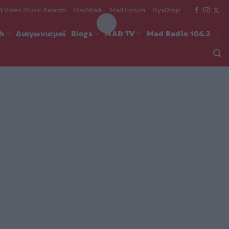
 Video Music Awards
MadWalk
Mad Forum
NyxDrop
ch
Διαγωνισμοί
Blogs
MAD TV
Mad Radio 106.2