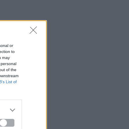
sonal or
ection to
ou may
 personal
out of the
 downstream
B’s List of