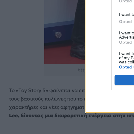
Opted 
I want t
Opted 
I want 
Advertis
Opted 
I want t
of my P
was col
Opted 
https://www.instagram.c
Το «Toy Story 5» φαίνεται να επιχειρεί μια ισορρ
τους βασικούς πυλώνες που το έκαναν αγαπητό, αλ
χαρακτήρες και νέες αφηγηματικές κατευθύνσεις, ό
Lee, δίνοντας μια διαφορετική ενέργεια στην ισ