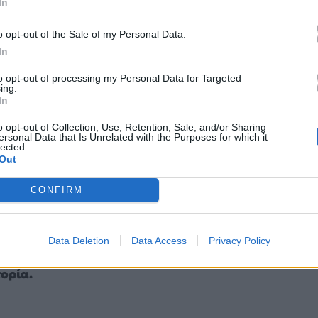
In
o opt-out of the Sale of my Personal Data.
In
to opt-out of processing my Personal Data for Targeted
ing.
In
o opt-out of Collection, Use, Retention, Sale, and/or Sharing
ersonal Data that Is Unrelated with the Purposes for which it
lected.
Out
om/entertainmenttonight/
CONFIRM
οπία ανάμεσα στο παρελθόν και το παρόν, κρατώντας
λά ταυτόχρονα ανοίγοντας χώρο για νέους
Data Deletion
Data Access
Privacy Policy
πως αυτή της
Lilypad που ενσαρκώνει η Greta
τορία.