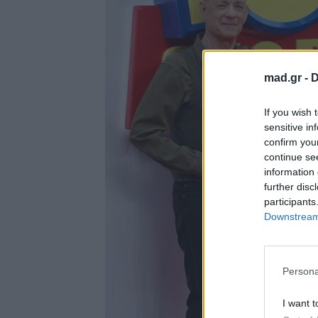
mad.gr -
D
If you wish 
sensitive in
confirm you
continue se
information 
further disc
participants
Downstream 
Persona
I want t