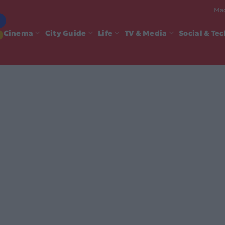
Mad
Cinema
City Guide
Life
TV & Media
Social & Te