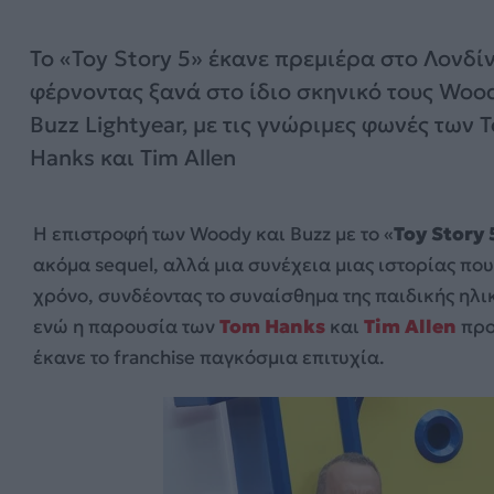
Το «Toy Story 5» έκανε πρεμιέρα στο Λονδίν
φέρνοντας ξανά στο ίδιο σκηνικό τους Woo
Buzz Lightyear, με τις γνώριμες φωνές των 
Hanks και Tim Allen
Η επιστροφή των Woody και Buzz με το «
Toy Story 
ακόμα sequel, αλλά μια συνέχεια μιας ιστορίας πο
χρόνο, συνδέοντας το συναίσθημα της παιδικής ηλι
ενώ η παρουσία των
Tom Hanks
και
Tim Allen
προ
έκανε το franchise παγκόσμια επιτυχία.